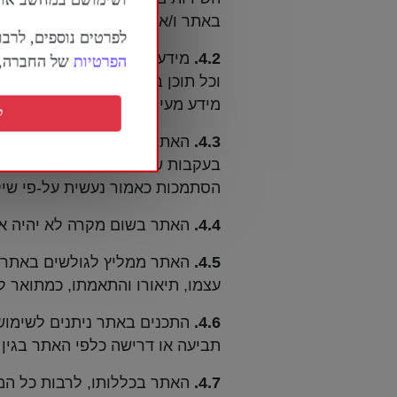
באתר ו/או בקישורים לאתרים אחרים
לפרטים נוספים, לרבו
4.2.
מידע ומצגים אודות שירותים 
הפרטיות
של החברה, ה
וכל תוכן ביחס לשירותים נמצאים 
מידע מעין זה, ואין האתר ערב למי
ק
4.3.
האתר לא יהיה אחראי לכל נזק 
בעקבות שימוש או הסתמכות על כל תו
הסתמכות כאמור נעשית על-פי שיק
4.4.
האתר בשום מקרה לא יהיה אח
4.5.
האתר ממליץ לגולשים באתר לנ
עצמו, תיאורו והתאמתו, כמתואר ל
4.6.
תביעה או דרישה כלפי האתר בגין 
4.7.
האתר בכללותו, לרבות כל המידע