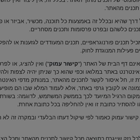
אוטומטי של תכנים מתוך האתר. בכלל זה, אין ליצור ואין ל
 תכנים מהאתר.
דרך שהיא ובכלל זה באמצעות כל תוכנה, מכשיר, אביזר או 
כנים כלשהם ובפרט פרסומות ותכנים מסחריים.
ל תכנים פורנוגראפיים, תכנים המעודדים לגזענות או להפליה
ם פעילות המנוגדת לחוק.
ינם דף הבית של האתר ("
קישור עמוק
") ואין להציג, או לפ
ינטרנט באתר במלואו וכפי שהוא כך שניתן יהיה לצפות ולה
ת זו, חל איסור לקשר לתכנים מהאתר, במנותק מדפי האינט
ונה או לקובץ גרפי באתר, אלא לעמוד המלא שבו הם מופיעים
 להסתיר כתובת זו ואין להחליפה בכל כתובת אחרת.
ישור עמוק כאמור לפי שיקול דעתו הבלעדי ובמקרה זה לא ת
ל נזק שייגרם כתוצאה מכל קישור לתכנים מהאתר ומכל הצג