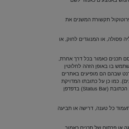
השתמש באמצעים כאמור לשם
פרוטוקול תקשורת המשנים את
 פסולה, או המנוגדים לחוק, או
רסם תכנים כאמור בכל דרך אחרת,
שתמש בו באופן הזהה לחלוטין
רנט שבהם הם מופיעים באתרים
). כמו כן על כתובתו המדויקת
של דף האינטרנט באתר להופיע במקום הרגיל המיועד לכך בממשק המשתמש, לדוגמה: בשורת הכתובת (Status Bar) בדפדפן
עמוד כל טענה, דרישה או תביעה
ה או פרסום של תכנים כאמור