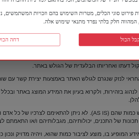
 ו/או כל מקור מידע פנימי ו/או חיצוני אחר ו/או שימוש בשיר
ת פירוט סוגי הכלים, מטרות השימוש בהם וזכויות המשתמשים, נית
המוצגים באתר, שמקורו בשותפיו העסקיים של האתר ששירותיה
מהווה חלק בלתי נפרד מתנאי שימוש אלה.
באחריותם הבלעדית של השותפים העסקיים כאמור, ועל כן, מו
דת הדיוק של מידע זה.
בל הכול
דחה הכול
(ישיר או עקיף), הפסד, עגמת נפש והוצאות שייגרמו לגולשי
כן, מידע, נתון, מצג, תמונה, וידאו, אודיו, פרסומת, מוצר,
ול דעתו ואחריותו הבלעדית של הגולש באתר.
ראי לנזק שנגרם לגולש האתר באמצעות יצירת קשר עם שות
הוג בזהירות, ולקרוא בעיון את המידע המוצג באתר ובכלל 
הלן.
התכנים באתר ניתנים לשימוש כמות שהם (AS IS). לא ניתן להתאימם 
תכונות של התכנים, יכולותיהם, מגבלותיהם ו/או התאמתם לצר
 המופיע בו, מוצע לציבור כמות שהוא, ויהיה מדויק ונכון ככל