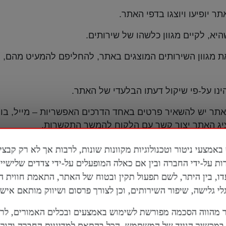
ר יופיעו ויוצגו בדפי האתר.
יא, לקיים מגוון כלשהו של שירותים.
 מגוון השירותים המוצגים באתר, להחליפם להמעיט מהם, לה
נו על-פי שיקול דעתו הבלעדי של האתר.
ר יש להשאיר פרטים באחד הדרכים האפשריות – מייל, בוט
ציג האתר יצור קשר עם הלקוח להמשך התקשרות.
ות על-ידי החברה ובין אם כאלה המופעלים על-ידי צדדים שלישי
דו, בין היתר, לשם תפעול תקין ובטוח של האתר, התאמת חווית 
 גלישה, שיפור השירותים, וכן לצורך פרסום ושיווק מותאם אישי
ר משום הבטחה לאמיתות תוכנו, הבטחה לתוצאה כלשהי ו/או
מהווה הסכמה מפורשת לשימוש באמצעים ובכלים האמורים, לר
היה אחראי לשום נזק, ישיר או עקיף, אשר ייגרם לגולש כתו
מכשיר הנייד של המשתמש, הכל בהתאם למדיניות החברה והוראו