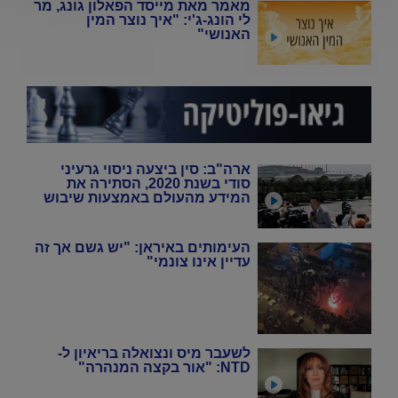
מאמר מאת מייסד הפאלון גונג, מר
לי הונג-ג'י: "איך נוצר המין
האנושי"
ארה"ב: סין ביצעה ניסוי גרעיני
סודי בשנת 2020, הסתירה את
המידע מהעולם באמצעות שיבוש
מערכות הניטור
העימותים באיראן: "יש גשם אך זה
עדיין אינו צונמי"
לשעבר מיס ונצואלה בריאיון ל-
NTD: "אור בקצה המנהרה"