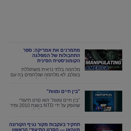
מתמרנים את אמריקה: ספר
התחבולות של המפלגה
הקומוניסטית הסינית
מלחמה בלתי נראית משתוללת
בעולם. לא מלחמה שנלחמים בה עם
רובים וכדורים, אלא מלחמה של
מניפולציה ותחבולות. זו מלחמה של
המפלגה הקומוניסטית הסינית
"בין חיים ומוות"
(המק”ס) נגד העולם החופשי, תוך
"בין חיים ומוות" הוא סרט תיעודי
שימוש במלוא העוצמה של מנגנוני
שהופק על ידי NTD בשנת 2010 ומיד
תעמולה וההשפעות שלהם. לא רק
זכה בפרס פרס הוגו לטלוויזיה
שהמק”ס מפיצה באופן פעיל את
בפסטיבל הסרטים הבין-לאומי
התעמולה שלה למערב, היא אף
בשיקגו לשנת 2011 הסרט מתעד
הצליחה להכתיב
תחקיר בעקבות מקור נגיף הקורונה
עלייה חדה במספר השתלות איברים
מווהאן — הסרט התיעודי הראשון