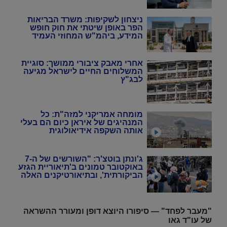
ניצחון לשקיפות: משרד הבריאות
הפר באופן שיטתי את חוק חופש
המידע, ביהמ"ש המחוזי העמיד
אותם סוף סוף במקום
אחרי מאבק ציבורי ממושך: סוגיית
המשלוחים החיים לישראל מגיעה
לבג"ץ
מומחה אמריקני למזה"ת: כל
המנהיגים של איראן כיום הם בעלי
אותה השקפה אידיאולוגית
ג'ונתן בוטצ'ר: "השורשים של ה-7
באוקטובר טמונים ב'תיאוריית הגזע
הביקורתית', ובתיאורטיקנים האלה
שניסו להחיות מחדש את
המרקסיזם של שנות ה-20 וה-30"
"מעבר לפחד" — סיפורו היוצא דופן ומעורר ההשראה
של עו"ד גאו