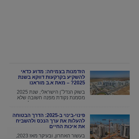
הזדמנות בצמיחה: מדוע כדאי
להשקיע בקרקעות דווקא בשנת
2025? – מאת א.ב מוראנו
בשוק הנדל"ן הישראלי, שנת 2025
מסמנת נקודת מפנה חשובה שלא
מעט מומחים צפו מראש: עליית
הריביות של השנים האחרונות לא
הצליחה למתן את מחירי הדירות,
פינוי-בינוי ב-2025: הדרך הבטוחה
והביקוש לפרויקטים חדשים בכל
להעלות את ערך הנכס ולהשביח
רחבי הארץ נותר גבוה. כתוצאה מכך,
את איכות החיים
משקיעים רבים שחיפשו אפיקי
בעשור האחרון, ובעיקר מאז 2023,
השקעה אלטרנטיביים גילו את היופי,