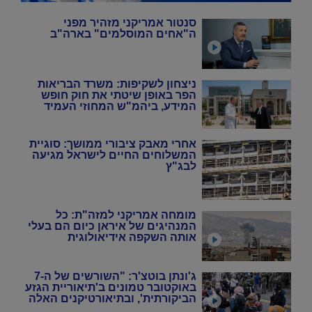
סנטור אמריקני מזהיר מפני
ה"אחים המוסלמים" בארה"ב
ניצחון לשקיפות: משרד הבריאות
הפר באופן שיטתי את חוק חופש
המידע, ביהמ"ש המחוזי העמיד
אותם סוף סוף במקום
אחרי מאבק ציבורי ממושך: סוגיית
המשלוחים החיים לישראל מגיעה
לבג"ץ
מומחה אמריקני למזה"ת: כל
המנהיגים של איראן כיום הם בעלי
אותה השקפה אידיאולוגית
ג'ונתן בוטצ'ר: "השורשים של ה-7
באוקטובר טמונים ב'תיאוריית הגזע
הביקורתית', ובתיאורטיקנים האלה
שניסו להחיות מחדש את