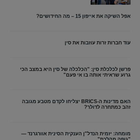
המרקסיזם של שנות ה-20 וה-30"
אפל השיקה את אייפון 15 – מה החידושים?
עוד חברות זרות עוזבות את סין
פרשן לכלכלת סין: "הכלכלה של סין היא במצב הכי
גרוע שראיתי אותה בו אי פעם"
האם מדינות ה-BRICS יצליחו לקדם מטבע מגובה
זהב כמתחרה לדולר?
מומחה: יזמית הנדל"ן הענקית הסינית אוורגרנד —
"גופה מהלכת"