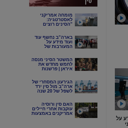
מומחה אמריקני
לאסטרטגיה:
"הסינים רוצים
שנבזבז את
התחמושת שלנו"
בארה"ב נחשף עוד
ועוד מידע על
המעורבות של
המשטר הסיני
במדינה
המשטר הסיני מנסה
לחמש מחדש את
איראן | פרשנות
הגירעון המסחרי של
ארה"ב מול סין ירד
לשפל של 20 שנה
האם סין ורוסיה
עוקבות אחרי חיילים
אמריקנים באמצעות
ע על
אפליקציות?
י