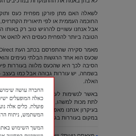
לא בחן באמת את ההתמקדות במרכיבים הפיסי
לשאלה האם מתן פורקן מפחית כעס ותוקפנו
החוכמה העממית או לפי תיאורית הקתרזיס, 
אבל אנחנו עשויים להרגיש טוב רק באותו הר
הטובה ביותר להפחית כעסים היא להאט את ה
שכעס הוא אחד הרגשות הבלתי נעימים והוא 
הסיבה לכך היא שהכעס מלווה בעוררות פיסיו
האלה.
באשר לנשימות לעומת פורקן, אומרת סופי, 
כאלה המופעלים ישיר
לתת מכות למשהו, אבל כשנושמים ונרגעים,
פועלת. כלים אלה נוע
בעיקרון אנחנו מאפשרים לעצמנו להתקרר
המשתמש, ניתוח הרגלי
במקום בעוררות בגוף.
המשך השימוש באתר 
•
מצאתם טעות? יש לכם שאלה? תגובה? פנו
ושימושם במחשב או ב