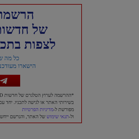
הרשמו 
של חדשות NTD עברית 
לצפות בתכני
כל מה ש
הישארו מעודכני
*ההרשמה לערוץ הטלגרם של חדשות NTD בעברית היא בגדר רשות בלבד, ואינה מהווה תנאי לשימוש
בשירותי האתר או לגישה לתכניו. יחד 
מפורשת ל-
מדיניות הפרטיות
ול-
תנאי שימוש
של האתר, והנרשם ייחשב 