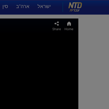
NTD עברית
ישראל
ארה"ב
סין
תרבות ואמנות