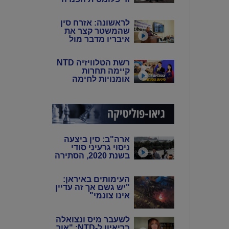
של סין: פיירו טוצי
לראשונה: אזרח סין
שהמשטר קצר את
איבריו מדבר מול
המצלמות
רשת הטלוויזיה NTD
קיימה תחרות
אומנויות לחימה
סיניות מסורתיות
ארה"ב: סין ביצעה
ניסוי גרעיני סודי
בשנת 2020, הסתירה
את המידע מהעולם
באמצעות שיבוש
העימותים באיראן:
מערכות הניטור
"יש גשם אך זה עדיין
אינו צונמי"
לשעבר מיס ונצואלה
בריאיון ל-NTD: "אור