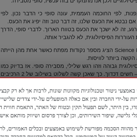
ולוגיים ולכן אנו מתמקדים בזה עכשיו, סופי מסבירה.
ת, לפי החוכמה העממית, עונה סופי כי הדבר נכון. לפי
אם נבטא את הכעס שלנו, זה דבר טוב וזה יפיג את הכעס.
גע, זה לא ישכך את הכעס בטווח הארוך. לדברי סופי, הדרך
עוררות הפיסיולוגית, לא להגביר אותה.
מאמר סקירה שהתפרסם בכתב העת Science Direct הציג מספר נקודות מפתח כאשר אחת מהן הייתה
הקשה ביותר לוויסות.
לוגית גבוהה וזהו רגש שלילי, מסבירה סופי. אז בדיוק כמו
בשמחה, יש עוררות גבוהה אבל כמו בעצב – חשים דכדוך. כך שאכן קשה לשלוט בשילוב של 2 הרכיבים
כשנותנים פורקן וצורחים לתוך כר, הולכים לחדר זעם כדי
ות על-ידי החברה ובין אם כאלה המופעלים על-ידי צדדים שלישי
 אנחנו מרגיעים את מערכת העצבים ומניחים לכעס להצטנן.
דו, בין היתר, לשם תפעול תקין ובטוח של האתר, התאמת חווית 
 ואז אפשר להשתמש במחשבה שלנו כדי להתמודד עם הכעס
 גלישה, שיפור השירותים, וכן לצורך פרסום ושיווק מותאם אישי
מהווה הסכמה מפורשת לשימוש באמצעים ובכלים האמורים, לר
 אלינו דרך
הטלגרם
או דרך
המייל
מכשיר הנייד של המשתמש, הכל בהתאם למדיניות החברה והוראו