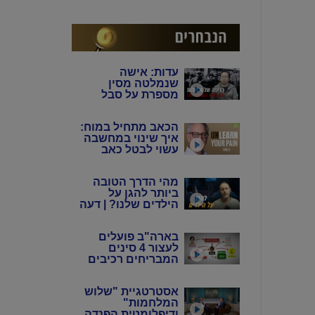
המין האנושי"
עדות: אישה
שנמלטה מסין
מספרת על סבל
מתמשך של 4 דורות
מידי המשטר
הכאב מתחיל במוח:
הקומוניסטי הסיני
איך שינוי במחשבה
עשוי לבטל כאב
כרוני? | ד"ר הווארד
שובינר
מהי הדרך הטובה
ביותר להגן על
הילדים שלנו? | דעה
בארה"ב פועלים
לעצור 4 סינים
המבריחים רכיבים
אלקטרוניים
לתעשיית הנשק
אסטרטגיית "שלוש
באיראן
המלחמות"
ודיפלומטית הפנדה