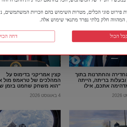
ת פירוט סוגי הכלים, מטרות השימוש בהם וזכויות המשתמשים, נית
מהווה חלק בלתי נפרד מתנאי שימוש אלה.
בל הכול
דחה הכול
חדירה והחתרנות בתוך
קצין אמריקני בדימוס על
בעלות בריתה, הייתה
המהלכים של טראמפ מול אי
דהימה אתכם, אילו
"הוא משחק שחמט בזמן שכ
ייתם מבינים את
משחקים דמקה"
4 באוגוסט 2026