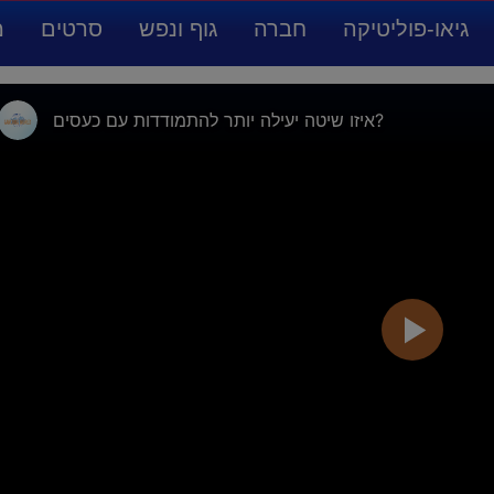
גיאו-פוליטיקה
חברה
גוף ונפש
סרטים
מ