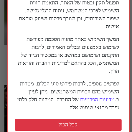
תפעול תקין ובטוח של האתר, התאמת חווית
השימוש לצרכי המשתמש, ניתוח הרגלי גלישה,
שיפור השירותים, וכן לצורך פרסום ושיווק מותאם
אישית.
המשך השימוש באתר מהווה הסכמה מפורשת
לשימוש באמצעים ובכלים האמורים, לרבות
פרשן על המלחמה באיראן: "אסור לשכוח
התקנתם ושימושם במחשב או במכשיר הנייד של
שמטרתה של איראן היא להשתלט על העולם"
המשתמש, הכל בהתאם למדיניות החברה והוראות
28 ביולי 2026
הדין.
לפרטים נוספים, לרבות פירוט סוגי הכלים, מטרות
השימוש בהם וזכויות המשתמשים, ניתן לעיין
ב-
מדיניות הפרטיות
של החברה, המהווה חלק בלתי
נפרד מתנאי שימוש אלה.
קבל הכול