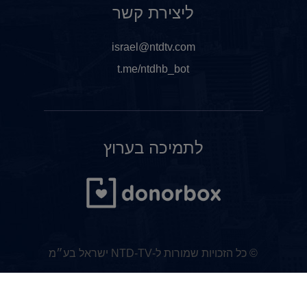
ליצירת קשר
israel@ntdtv.com
t.me/ntdhb_bot
לתמיכה בערוץ
© כל הזכויות שמורות ל-NTD-TV ישראל בע״מ