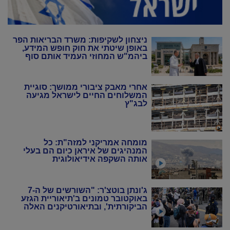
ניצחון לשקיפות: משרד הבריאות הפר
באופן שיטתי את חוק חופש המידע,
ביהמ"ש המחוזי העמיד אותם סוף
סוף במקום
אחרי מאבק ציבורי ממושך: סוגיית
המשלוחים החיים לישראל מגיעה
לבג"ץ
מומחה אמריקני למזה"ת: כל
המנהיגים של איראן כיום הם בעלי
אותה השקפה אידיאולוגית
ג'ונתן בוטצ'ר: "השורשים של ה-7
באוקטובר טמונים ב'תיאוריית הגזע
הביקורתית', ובתיאורטיקנים האלה
שניסו להחיות מחדש את המרקסיזם
של שנות ה-20 וה-30"