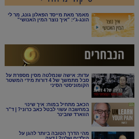
מאמר מאת מייסד הפאלון גונג, מר לי
הונג-ג'י: "איך נוצר המין האנושי"
עדות: אישה שנמלטה מסין מספרת על
סבל מתמשך של 4 דורות מידי המשטר
הקומוניסטי הסיני
הכאב מתחיל במוח: איך שינוי
במחשבה עשוי לבטל כאב כרוני? | ד"ר
הווארד שובינר
מהי הדרך הטובה ביותר להגן על
הילדים שלנו? | דעה