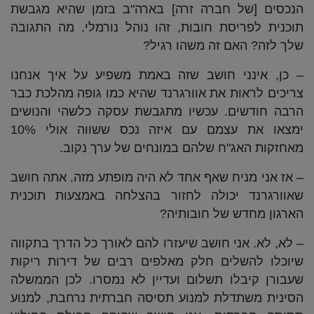
הנכסים [של חברה זרה] בארה"ב בזמן שהיא מגבשת
תוכנית לפריסת חובות, זהו נוהל נורמלי. מה התגובה
שלך לזה? האם זה משהו רגיל?
– כן, אינני חושב שזה באמת משפיע על איך אנחנו
צריכים לראות את אוורגרנד שהיא כמו גופה מהלכת כבר
הרבה חודשים. עכשיו מתגבשת עסקה כלשהי והנושים
ימצאו את עצמם עם איזה נכס ששווה אולי 10%
מאחזקות האג"ח שלהם במונחים של ערך נקוב.
– אז אני מניח שאף אחד לא היה מופתע מזה. אתה חושב
שאוורגרנד יכולה לחזור בהצלחה באמצעות תוכנית
הארגון מחדש של חובותיה?
– לא, לא. אני חושב שיעזרו להם לאורך כל הדרך בתקווה
שיוכלו להשלים חלק מאלפים רבים של דירות ריקות
שעבורן קיבלו תשלום ועדיין לא נמסרו. לכן הממשלה
הסינית משתדלת למנוע תסיסה חברתית נרחבת, למנוע