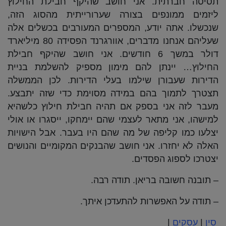
תסיסה חברתית. אני חושב שהיקף חבילת החילוץ
ליזמים ממונפים בצורה שערורייתית מהסוג הזה,
שנכשלו. אתה יודע, המספרים המעורבים בכשלים אלה
שעליהם אנחנו מדברים, אוורגרנד הפסידה 80 מיליארד
דולר במשך 6 חודשים. אני חושב שהיקף חבילת
החילוץ… יינתן להם מימון מספיק להשלמת בניית
הדירות שעבורן שילמו בעלי הדירות. לכן הממשלה
תצטרך לתמוך בהם במידה מסוימת כדי שזה יתבצע.
מעבר לזה אני בספק אם תהיה חבילת חילוץ כלשהיא
למישהו, אני מתאר לעצמי שהם יימחקו, ייסגרו או אולי
יצלעו כמו קליפה של מה שהם היו בעבר. אבל הישויות
האלה לא יחזרו. אני חושב שהבנקים המקומיים והנושים
יצטרכו לספוג הפסדים.
– תובנה חשובה בריאן. תודה רבה.
– תודה על האפשרות להתעדכן איתך.
סין
|
עסקים
|