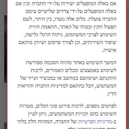
30 ביולי 2026
אם כאלה המופעלים ישירות על-ידי החברה ובין אם
כאלה המופעלים על-ידי צדדים שלישיים עימם
החברה פועלת. כלים אלה נועדו, בין היתר, לשם
תפעול תקין ובטוח של האתר, התאמת חווית
השימוש לצרכי המשתמש, ניתוח הרגלי גלישה,
שיפור השירותים, וכן לצורך פרסום ושיווק מותאם
אישית.
המשך השימוש באתר מהווה הסכמה מפורשת
לשימוש באמצעים ובכלים האמורים, לרבות
התקנתם ושימושם במחשב או במכשיר הנייד של
המשתמש, הכל בהתאם למדיניות החברה והוראות
ישיבה סוערת בסנאט האמריקני בנושא הטיפול
הדין.
בקורונה, ד"ר פאוצ'י טען לזכות השתיקה
לפרטים נוספים, לרבות פירוט סוגי הכלים, מטרות
30 ביולי 2026
השימוש בהם וזכויות המשתמשים, ניתן לעיין
ב-
מדיניות הפרטיות
של החברה, המהווה חלק בלתי