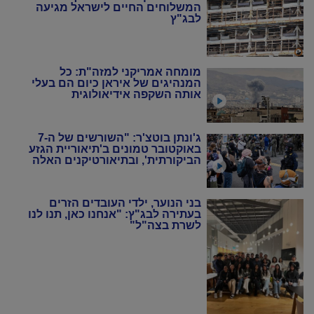
המשלוחים החיים לישראל מגיעה
לבג"ץ
מומחה אמריקני למזה"ת: כל
המנהיגים של איראן כיום הם בעלי
אותה השקפה אידיאולוגית
ג'ונתן בוטצ'ר: "השורשים של ה-7
באוקטובר טמונים ב'תיאוריית הגזע
הביקורתית', ובתיאורטיקנים האלה
שניסו להחיות מחדש את המרקסיזם
של שנות ה-20 וה-30"
בני הנוער, ילדי העובדים הזרים
בעתירה לבג"ץ: "אנחנו כאן, תנו לנו
לשרת בצה"ל"