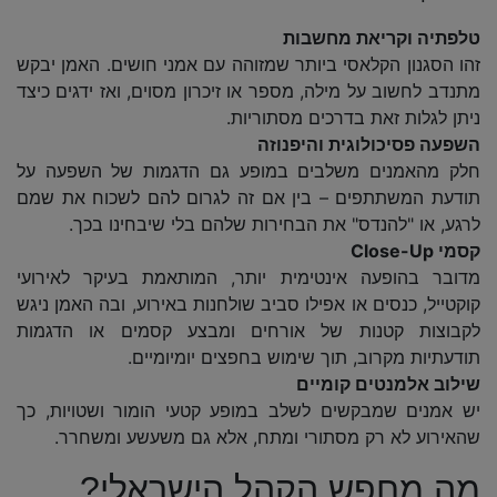
טלפתיה וקריאת מחשבות
זהו הסגנון הקלאסי ביותר שמזוהה עם אמני חושים. האמן יבקש
מתנדב לחשוב על מילה, מספר או זיכרון מסוים, ואז ידגים כיצד
ניתן לגלות זאת בדרכים מסתוריות.
השפעה פסיכולוגית והיפנוזה
חלק מהאמנים משלבים במופע גם הדגמות של השפעה על
תודעת המשתתפים – בין אם זה לגרום להם לשכוח את שמם
לרגע, או "להנדס" את הבחירות שלהם בלי שיבחינו בכך.
קסמי
Close-Up
מדובר בהופעה אינטימית יותר, המותאמת בעיקר לאירועי
קוקטייל, כנסים או אפילו סביב שולחנות באירוע, ובה האמן ניגש
לקבוצות קטנות של אורחים ומבצע קסמים או הדגמות
תודעתיות מקרוב, תוך שימוש בחפצים יומיומיים.
שילוב אלמנטים קומיים
יש אמנים שמבקשים לשלב במופע קטעי הומור ושטויות, כך
שהאירוע לא רק מסתורי ומתח, אלא גם משעשע ומשחרר.
מה מחפש הקהל הישראלי?