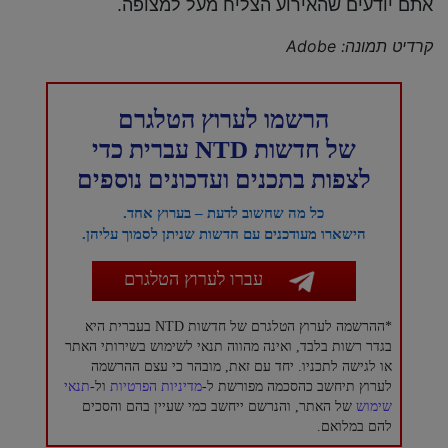
אתם יודעים שהאירוע הצליח מעל למצופה.
קרדיט תמונה: Adobe
הרשמו לערוץ הטלגרם
של חדשות NTD עברית כדי
לצפות בתכנים ועדכונים נוספים
כל מה שחשוב לדעת – בערוץ אחד.
הישארו מעודכנים עם חדשות שניתן לסמוך עליהן.
עברו לערוץ הטלגרם
*ההרשמה לערוץ הטלגרם של חדשות NTD בעברית היא
בגדר רשות בלבד, ואינה מהווה תנאי לשימוש בשירותי האתר
או לגישה לתכניו. יחד עם זאת, מובהר כי עצם ההרשמה
לערוץ תיחשב כהסכמה מפורשת ל-
מדיניות הפרטיות
ול-
תנאי
שימוש
של האתר, והנרשם ייחשב כמי שעיין בהם והסכים
להם במלואם.