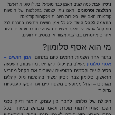
ניסיון עבר
: כמה שנים האמן כבר מופיע? באילו סוגי אירועים?
המלצות וסרטונים
: האם ניתן לצפות בהקלטות של הופעות
קודמות? האם ישנן ביקורות חיוביות מלקוחות קודמים?
התאמה לקהל היעד
: לא כל אמן חושים מתאים בהכרח לכל
סוג קהל או אירוע. חלקם מצוינים באירועי חברה ועסקים, בעוד
אחרים מתמחים בבר/בת מצווה או במסיבות רווקים.
מי הוא אסף סלומון?
בתור אחד השמות החמים כיום בתחום,
אמן חושים –
אסף סלומון
משלב בין יכולות קריאת מחשבות, השפעה
פסיכולוגית וקסמים במופעים ששובים את הקהל מהרגע
הראשון. סלומון צבר ניסיון עשיר בהופעות מול קהלים
מגוונים – החל ממופעים משפחתיים ועד הפקות עסקיות
גדולות.
היכולת של סלומון לחבר בין עומק, הומור ודיוק טכני
הפכה אותו לדמות מוכרת ולאמן מבוקש במיוחד בכל
רחבי הארץ. הוא פיתח לעצמו סגנון ייחודי שמתאפיין