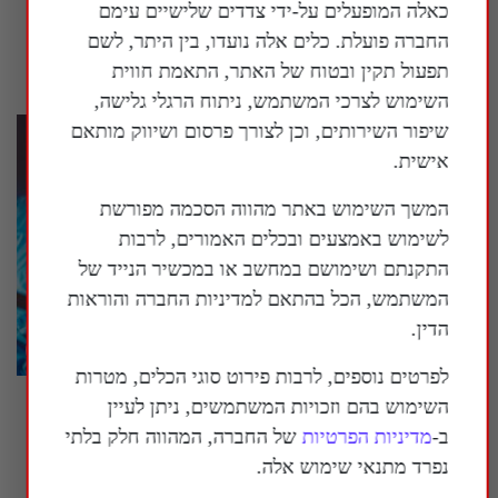
כאלה המופעלים על-ידי צדדים שלישיים עימם
משחקים דמקה"
החברה פועלת. כלים אלה נועדו, בין היתר, לשם
4 באוגוסט 2026
תפעול תקין ובטוח של האתר, התאמת חווית
השימוש לצרכי המשתמש, ניתוח הרגלי גלישה,
שיפור השירותים, וכן לצורך פרסום ושיווק מותאם
אישית.
המשך השימוש באתר מהווה הסכמה מפורשת
לשימוש באמצעים ובכלים האמורים, לרבות
התקנתם ושימושם במחשב או במכשיר הנייד של
המשתמש, הכל בהתאם למדיניות החברה והוראות
הדין.
לפרטים נוספים, לרבות פירוט סוגי הכלים, מטרות
"רמת החדירה והחתרנות בתוך ארה"ב ובעלות
השימוש בהם וזכויות המשתמשים, ניתן לעיין
בריתה, הייתה פשוט מדהימה אתכם, אילו באמת
ב-
מדיניות הפרטיות
של החברה, המהווה חלק בלתי
הייתם מבינים את היקפה"
נפרד מתנאי שימוש אלה.
4 באוגוסט 2026