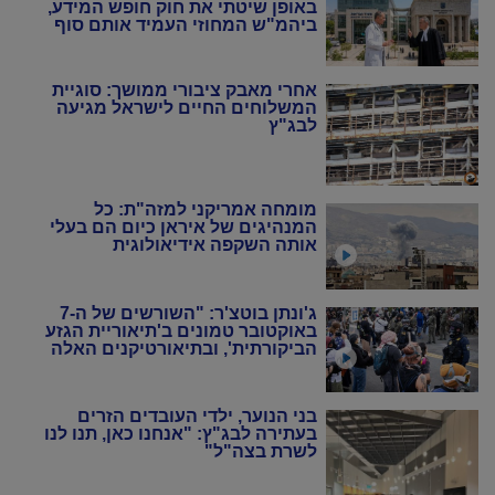
באופן שיטתי את חוק חופש המידע,
ביהמ"ש המחוזי העמיד אותם סוף
סוף במקום
אחרי מאבק ציבורי ממושך: סוגיית
המשלוחים החיים לישראל מגיעה
לבג"ץ
מומחה אמריקני למזה"ת: כל
המנהיגים של איראן כיום הם בעלי
אותה השקפה אידיאולוגית
ג'ונתן בוטצ'ר: "השורשים של ה-7
באוקטובר טמונים ב'תיאוריית הגזע
הביקורתית', ובתיאורטיקנים האלה
שניסו להחיות מחדש את המרקסיזם
של שנות ה-20 וה-30"
בני הנוער, ילדי העובדים הזרים
בעתירה לבג"ץ: "אנחנו כאן, תנו לנו
לשרת בצה"ל"