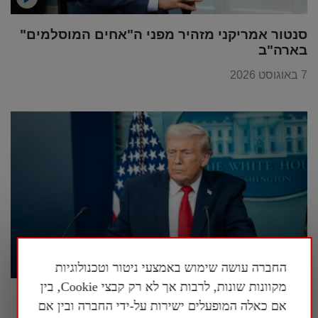
סנטור אמריקני מזהיר מפני ה"אחים המוסלמים"
בארה"ב
7 באוגוסט 2026
החברה עושה שימוש באמצעי ניטור וטכנולוגיות
מקוונות שונות, לרבות אך לא רק קבצי Cookie, בין
קצין אמריקני בדימוס על המהלכים של טראמפ
אם כאלה המופעלים ישירות על-ידי החברה ובין אם
מול איראן: "הוא משחק שחמט בזמן שכולם