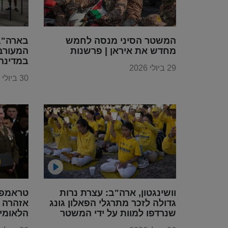
המשטר הסיני מנסה לחמש
בארה"ב 
מחדש את איראן | פרשנות
המעורב
במדינה
29 ביולי 2026
30 ביולי 2026
וושינגטון, ארה"ב: עצרת נרות
טראמפ 
גדולה לזכר מתרגלי הפאלון גונג
אזהרה ס
שנרדפו למוות על ידי המשטר
הלאומי
הקומוניסטי הסיני