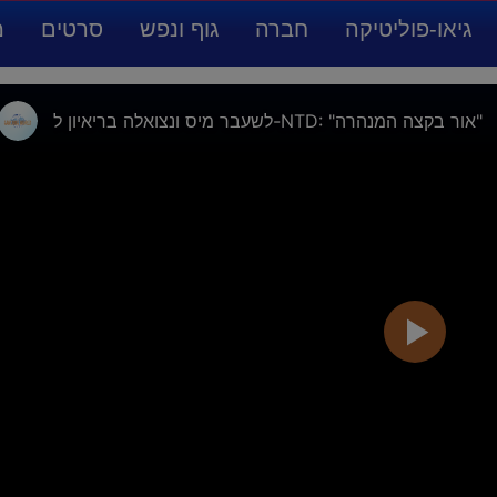
גיאו-פוליטיקה
חברה
גוף ונפש
סרטים
מ