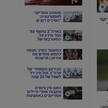
מומחה אמריקני
לאסטרטגיה:
קני
"הסינים רוצים
שנבזבז את
התחמושת שלנו"
בארה"ב נחשף עוד
ועוד מידע על
המעורבות של
המשטר הסיני
במדינה
המשטר הסיני מנסה
לחמש מחדש את
איראן | פרשנות
הגירעון המסחרי של
ארה"ב מול סין ירד
לשפל של 20 שנה
האם סין ורוסיה
עוקבות אחרי חיילים
אמריקנים באמצעות
אפליקציות?
לם"