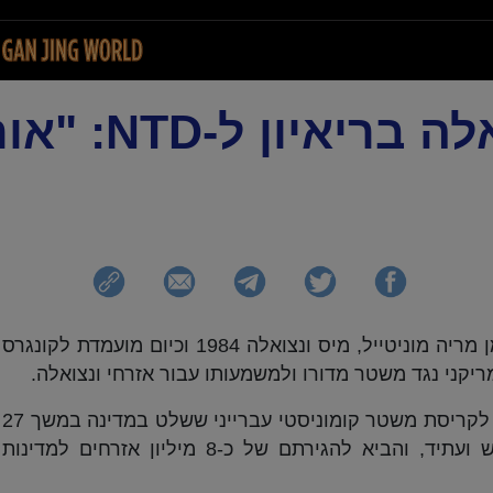
לשעבר מיס ונצואלה בריאיון ל-NTD:
בריאיון מיוחד לחדשות NTD מתייחסת כרמן מריה מוניטייל, מיס ונצואלה 1984 וכיום מועמדת לקונגרס
קני נגד משטר מדורו ולמשמעותו עבור אזרחי ונצואלה.
לדבריה, מדובר בתחילתו של תהליך שיביא לקריסת משטר קומוניסטי עברייני ששלט במדינה במשך 27
שנה, ריסק את הכלכלה, גרם לאובדן רכוש ועתיד, והביא להגירתם של כ-8 מיליון אזרחים למדינות