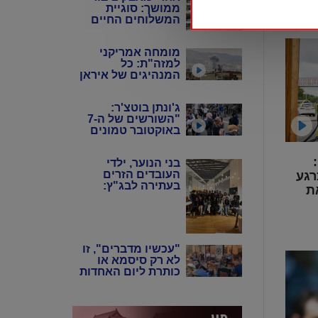
ממושך: סוגיית
סוף במקום
המשלוחים החיים
לישראל מגיעה
לבג"ץ
מומחה אמריקני
למזה"ת: כל
המנהיגים של איראן
כיום הם בעלי אותה
השקפה אידיאולוגית
ג'ונתן בוטצ'ר:
"השורשים של ה-7
באוקטובר טמונים
ב'תיאוריית הגזע
הביקורתית',
מומחית רכב בריאיון ל-NTD:
בני הנוער, ילדי
ובתיאורטיקנים
העובדים הזרים
רגע
האלה שניסו להחיות
בעתירה לבג"ץ:
מחדש את
ת
"אנחנו כאן, תנו לנו
המרקסיזם של שנות
לשרת בצה"ל"
ה-20 וה-30"
"עכשיו מדברים", זו
לא רק סיסמא או
כותרת ליום האחדות
הנוכחי אלא בחירה
יומיומית