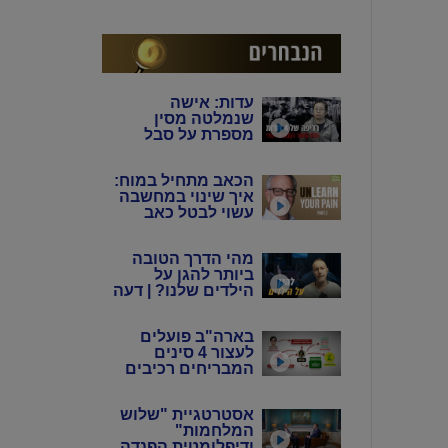
המין האנושי"
עדות: אישה
שנמלטה מסין
מספרת על סבל
מתמשך של 4 דורות
מידי המשטר
הכאב מתחיל במוח:
הקומוניסטי הסיני
איך שינוי במחשבה
עשוי לבטל כאב
כרוני? | ד"ר הווארד
שובינר
מהי הדרך הטובה
ביותר להגן על
הילדים שלנו? | דעה
בארה"ב פועלים
לעצור 4 סינים
המבריחים רכיבים
אלקטרוניים
לתעשיית הנשק
אסטרטגיית "שלוש
באיראן
המלחמות"
ודיפלומטית הפנדה