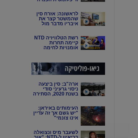
של סין: פיירו טוצי
לראשונה: אזרח סין
שהמשטר קצר את
איבריו מדבר מול
המצלמות
רשת הטלוויזיה NTD
קיימה תחרות
אומנויות לחימה
סיניות מסורתיות
ארה"ב: סין ביצעה
ניסוי גרעיני סודי
בשנת 2020, הסתירה
את המידע מהעולם
באמצעות שיבוש
העימותים באיראן:
מערכות הניטור
"יש גשם אך זה עדיין
אינו צונמי"
לשעבר מיס ונצואלה
בריאיון ל-NTD: "אור