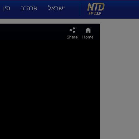
NTD עברית
ישראל
ארה"ב
סין
תרבות ואמנות