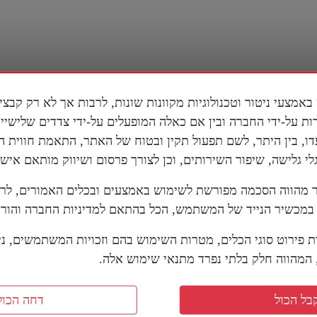
ות על-ידי החברה ובין אם כאלה המופעלים על-ידי צדדים שלישי
דו, בין היתר, לשם תפעול תקין ובטוח של האתר, התאמת חווית 
 גלישה, שיפור השירותים, וכן לצורך פרסום ושיווק מותאם אישי
מהווה הסכמה מפורשת לשימוש באמצעים ובכלים האמורים, לר
מכשיר הנייד של המשתמש, הכל בהתאם למדיניות החברה והוראו
ת פירוט סוגי הכלים, מטרות השימוש בהם וזכויות המשתמשים, נית
מהווה חלק בלתי נפרד מתנאי שימוש אלה.
ריקני בדימוס על
סנטור אמריקני מזהיר מפני
ם של טראמפ מול איראן:
ה"אחים המוסלמים" בארה"
שחק שחמט בזמן שכולם
בל הכול
דחה הכול
7 באוגוסט 2026
 דמקה"