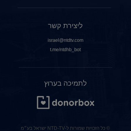
ליצירת קשר
israel@ntdtv.com
t.me/ntdhb_bot
לתמיכה בערוץ
© כל הזכויות שמורות ל-NTD-TV ישראל בע״מ