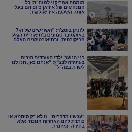
מומחה אמריקני למזה"ת: כל
המנהיגים של איראן כיום הם בעלי
אותה השקפה אידיאולוגית
ג'ונתן בוטצ'ר: "השורשים של ה-7
באוקטובר טמונים ב'תיאוריית הגזע
הביקורתית', ובתיאורטיקנים האלה
שניסו להחיות מחדש את המרקסיזם
של שנות ה-20 וה-30"
בני הנוער, ילדי העובדים הזרים
בעתירה לבג"ץ: "אנחנו כאן, תנו לנו
לשרת בצה"ל"
"עכשיו מדברים", זו לא רק סיסמא או
כותרת ליום האחדות הנוכחי אלא
בחירה יומיומית