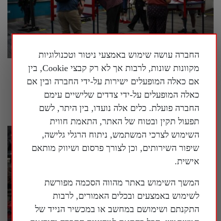
החברה עושה שימוש באמצעי ניטור וטכנולוגיות
מקוונות שונות, לרבות אך לא רק קבצי Cookie, בין
בארה"ב נחשף עוד ועוד מידע על המעורבות של
אם כאלה המופעלים ישירות על-ידי החברה ובין אם
המשטר הסיני במדינה
כאלה המופעלים על-ידי צדדים שלישיים עימם
30 ביולי 2026
החברה פועלת. כלים אלה נועדו, בין היתר, לשם
תפעול תקין ובטוח של האתר, התאמת חווית
השימוש לצרכי המשתמש, ניתוח הרגלי גלישה,
שיפור השירותים, וכן לצורך פרסום ושיווק מותאם
אישית.
המשך השימוש באתר מהווה הסכמה מפורשת
לשימוש באמצעים ובכלים האמורים, לרבות
התקנתם ושימושם במחשב או במכשיר הנייד של