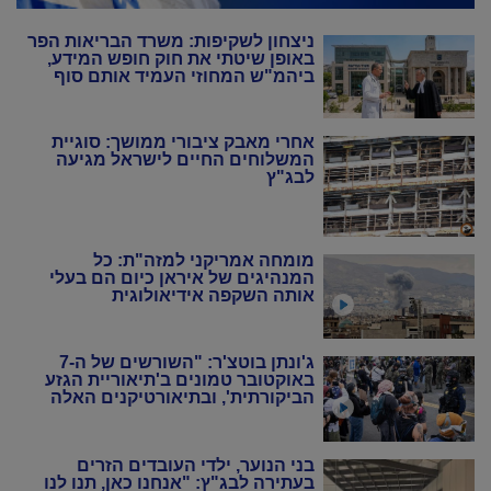
ניצחון לשקיפות: משרד הבריאות הפר
באופן שיטתי את חוק חופש המידע,
ביהמ"ש המחוזי העמיד אותם סוף
סוף במקום
אחרי מאבק ציבורי ממושך: סוגיית
המשלוחים החיים לישראל מגיעה
לבג"ץ
מומחה אמריקני למזה"ת: כל
המנהיגים של איראן כיום הם בעלי
אותה השקפה אידיאולוגית
ג'ונתן בוטצ'ר: "השורשים של ה-7
באוקטובר טמונים ב'תיאוריית הגזע
הביקורתית', ובתיאורטיקנים האלה
שניסו להחיות מחדש את המרקסיזם
של שנות ה-20 וה-30"
בני הנוער, ילדי העובדים הזרים
בעתירה לבג"ץ: "אנחנו כאן, תנו לנו