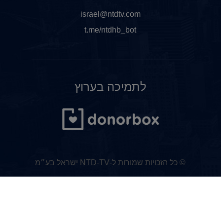
israel@ntdtv.com
t.me/ntdhb_bot
לתמיכה בערוץ
© כל הזכויות שמורות ל-NTD-TV ישראל בע״מ