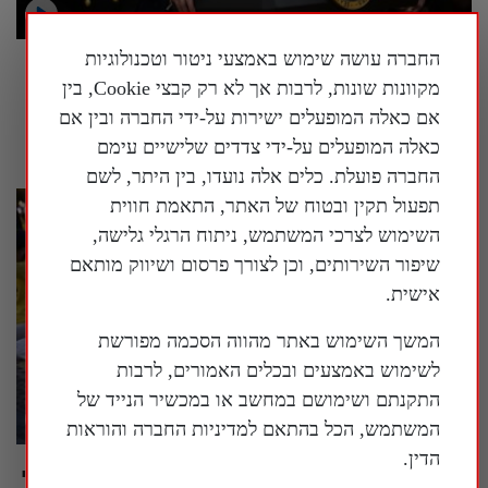
החברה עושה שימוש באמצעי ניטור וטכנולוגיות
טראמפ הורה: להציב שלטי אזהרה סביב מוזיאון
מקוונות שונות, לרבות אך לא רק קבצי Cookie, בין
ההיסטוריה הלאומי של ארה"ב
אם כאלה המופעלים ישירות על-ידי החברה ובין אם
26 ביולי 2026
כאלה המופעלים על-ידי צדדים שלישיים עימם
החברה פועלת. כלים אלה נועדו, בין היתר, לשם
תפעול תקין ובטוח של האתר, התאמת חווית
השימוש לצרכי המשתמש, ניתוח הרגלי גלישה,
שיפור השירותים, וכן לצורך פרסום ושיווק מותאם
אישית.
המשך השימוש באתר מהווה הסכמה מפורשת
לשימוש באמצעים ובכלים האמורים, לרבות
התקנתם ושימושם במחשב או במכשיר הנייד של
המשתמש, הכל בהתאם למדיניות החברה והוראות
הדין.
וושינגטון, ארה"ב: עצרת נרות גדולה לזכר מתרגלי