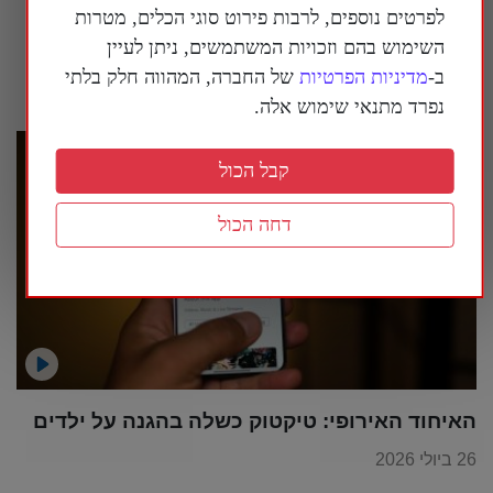
הפאלון גונג שנרדפו למוות על ידי המשטר
לפרטים נוספים, לרבות פירוט סוגי הכלים, מטרות
הקומוניסטי הסיני
השימוש בהם וזכויות המשתמשים, ניתן לעיין
26 ביולי 2026
ב-
מדיניות הפרטיות
של החברה, המהווה חלק בלתי
נפרד מתנאי שימוש אלה.
קבל הכול
דחה הכול
האיחוד האירופי: טיקטוק כשלה בהגנה על ילדים
26 ביולי 2026