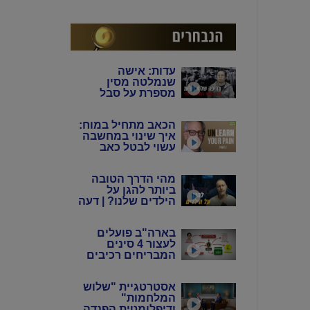
המין האנושי"
עדות: אישה
שנמלטה מסין
מספרת על סבל
מתמשך של 4 דורות
מידי המשטר
הכאב מתחיל במוח:
הקומוניסטי הסיני
איך שינוי במחשבה
עשוי לבטל כאב
כרוני? | ד"ר הווארד
שובינר
מהי הדרך הטובה
ביותר להגן על
הילדים שלנו? | דעה
בארה"ב פועלים
לעצור 4 סינים
המבריחים רכיבים
אלקטרוניים
לתעשיית הנשק
אסטרטגיית "שלוש
באיראן
המלחמות"
ודיפלומטית הפנדה