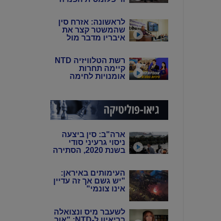
של סין: פיירו טוצי
לראשונה: אזרח סין
שהמשטר קצר את
איבריו מדבר מול
המצלמות
רשת הטלוויזיה NTD
קיימה תחרות
אומנויות לחימה
סיניות מסורתיות
ארה"ב: סין ביצעה
ניסוי גרעיני סודי
בשנת 2020, הסתירה
את המידע מהעולם
באמצעות שיבוש
העימותים באיראן:
מערכות הניטור
"יש גשם אך זה עדיין
אינו צונמי"
לשעבר מיס ונצואלה
בריאיון ל-NTD: "אור