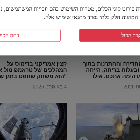
ת פירוט סוגי הכלים, מטרות השימוש בהם וזכויות המשתמשים, נית
מהווה חלק בלתי נפרד מתנאי שימוש אלה.
בל הכול
דחה הכול
חדירה והחתרנות בתוך
קצין אמריקני בדימוס על
בעלות בריתה, הייתה
המהלכים של טראמפ מול אי
דהימה אתכם, אילו
"הוא משחק שחמט בזמן שכ
ייתם מבינים את
משחקים דמקה"
4 באוגוסט 2026