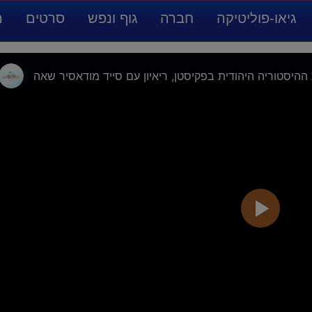
גיאו-פוליטיקה
חברה
גוף ונפש
סרטים
מ