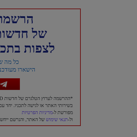
הרשמו 
של חדשות NTD עברית 
לצפות בתכני
כל מה ש
הישארו מעודכני
*ההרשמה לערוץ הטלגרם של חדשות NTD בעברית היא בגדר רשות בלבד, ואינה מהווה תנאי לשימוש
בשירותי האתר או לגישה לתכניו. יחד 
מפורשת ל-
מדיניות הפרטיות
ול-
תנאי שימוש
של האתר, והנרשם ייחשב 