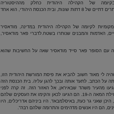
קיומה של הקהילה היהודית כחלק מההיסטוריה
של פקיסטן המוסלמית. הספר מציג כ-20 אתרים דתיים של 8 דתות שונות, ובית הכנסת היהודי, הוא אחד
מקומיות לקיומה של הקהילה היהודית במדינה, מודאסיר
ם, האדמות והמבנים שנותרו בשטח.לדברי פאר מודאסיר,
י רום, שוחחה עם הסופר פאר סייד מודאסיר שאה על החשיבות שהוא
יה לי מאוד חשוב להביא את פיסת המורשת היהודית הזו,
תה על הכתב. לתעד אותה ובכך להגן עליה. בית הכנסת הזה
גיעו מהעיר משהד שבאיראן, אל האזור הזה. זה קרה לפני
ההפרדה בין פקיסטן והודו. במאה ה-18, תחילת המאה ה-19. הם הגיעו לכאן והקימו את העסקים שלהם
 היכן שאני גר כעת, באיסלמבאד. היו ביניהם אדריכלים, היו
ינים, הם היו אנשים מדהימים והתרומה שלהם רבה".