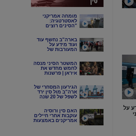
מומחה אמריקני
לאסטרטגיה:
"הסינים רוצים
שנבזבז את
התחמושת שלנו"
בארה"ב נחשף עוד
ועוד מידע על
המעורבות של
המשטר הסיני
במדינה
המשטר הסיני מנסה
לחמש מחדש את
איראן | פרשנות
הגירעון המסחרי של
ארה"ב מול סין ירד
לשפל של 20 שנה
ע על
האם סין ורוסיה
י
עוקבות אחרי חיילים
אמריקנים באמצעות
אפליקציות?