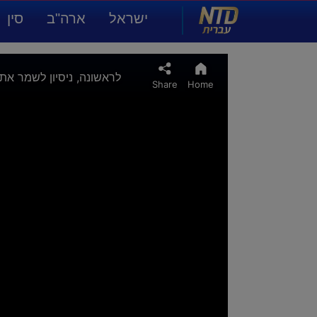
NTD עברית
ישראל
ארה"ב
סין
תרבות ואמנות