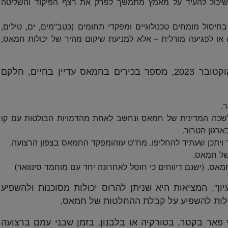
מה שיכול להעיד על מאמץ מתמשך לפרק את רצף הפיקוד והשליטה
חיסול מומחים טכנולוגיים ומפקדי תחומים (כטב"מים, ים, טילים,
או לפגיעה מורלית – אלא למניעת שיקום מהיר של יכולות חמאס,
למרות שורת החיסולים שבוצעו מאז 7 באוקטובר 2023, מספר בכירים בחמאס עדיין בחיים, חלקם
.
בלשכה המדינית של חמאס ונחשב לאחת מהדמויות הבולטות עם קו
ארגון הטרור.
ר ויתכן שעתיד להחליפו. מח"ט עזהומפקד החמאס בצפון הרצועה.
של חמאס.
ס. (ישנם דיווחים כי חוסל לאחרונה יחד עם מוחמד סינוואר)
ן", המציאות היא שניתן להרוס יכולות מסוכנות ולהשפיע
לולות להשפיע על קבלת ההחלטות של חמאס.
פאר בקטר, בטורקיה או בלבנון, בזמן שבני עמם ברצועה