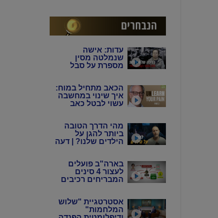
המין האנושי"
עדות: אישה
שנמלטה מסין
מספרת על סבל
מתמשך של 4 דורות
מידי המשטר
הכאב מתחיל במוח:
הקומוניסטי הסיני
איך שינוי במחשבה
עשוי לבטל כאב
כרוני? | ד"ר הווארד
שובינר
מהי הדרך הטובה
ביותר להגן על
הילדים שלנו? | דעה
בארה"ב פועלים
לעצור 4 סינים
המבריחים רכיבים
אלקטרוניים
לתעשיית הנשק
אסטרטגיית "שלוש
באיראן
המלחמות"
ודיפלומטית הפנדה