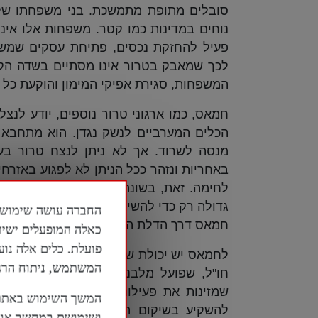
סובלים מתופת מתמשכת. בני משפחתו של 
נוחים במדינות כמו קטר. משפחות אלו אינן
פעיל להחזקת נכסים, פתיחת עסקים שמשמש
לכך שמאבק בטרור אינו מסתיים בשדה הקרב
המשפחות, סגירת אפיקי המימון והוקעת כל 
חמאס, כמו ארגוני טרור נוספים, יודע לנצ
הכלים המערביים לנשק נגדן. הוא מתחבא 
מנסה לשרוד. אך לא ניתן לנצח טרור בע
באחריות ונזהר ככל הניתן לא לפגוע באזרחים
לחימה. זאת, בשונה מצבאות מערביים שפעל
גדולה רק כדי להשיג הכרעה. המציאות בעז
חמאס דרך הדלת האחורית.
כאלה המופעלים ישיר
פועלת. כלים אלה נוע
לחמאס יש יכולת שיקום ממשית – לא רק ב
המשתמש, ניתוח הרגלי
חו"ל, שפועל מלבנון, טורקיה, קטר ומדינ
שמזינות את פעילות הארגון בעזה. כל ע
המשך השימוש באתר 
להשקיע בשיקום הזרוע הצבאית והמדינית
ושימושם במחשב או ב