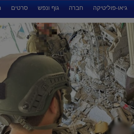
גיאו-פוליטיקה
חברה
גוף ונפש
סרטים
מ