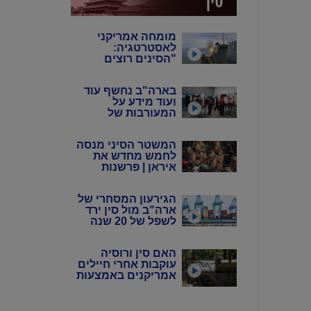
מומחה אמריקני
לאסטרטגיה:
"הסינים רוצים
שנבזבז את
התחמושת שלנו"
בארה"ב נחשף עוד
ועוד מידע על
המעורבות של
המשטר הסיני
במדינה
המשטר הסיני מנסה
לחמש מחדש את
איראן | פרשנות
הגירעון המסחרי של
ארה"ב מול סין ירד
לשפל של 20 שנה
האם סין ורוסיה
עוקבות אחרי חיילים
אמריקנים באמצעות
אפליקציות?