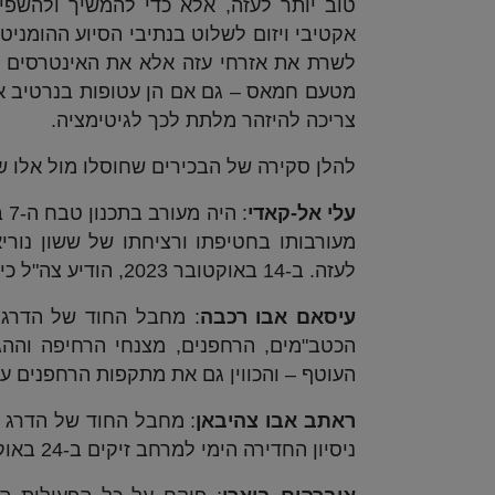
טוב יותר לעזה, אלא כדי להמשיך ולהשפי
אקטיבי ויזום לשלוט בנתיבי הסיוע ההומניט
לשרת את אזרחי עזה אלא את האינטרסים ש
מטעם חמאס – גם אם הן עטופות בנרטיב אזר
צריכה להיזהר מלתת לכך לגיטימציה.
להלן סקירה של הבכירים שחוסלו מול אלו שנ
עלי אל-קאדי
לעזה. ב-14 באוקטובר 2023, הודיע צה"ל כי קאדי נהרג בתקיפת רחפן.
עיסאם אבו רכבה
: מחבל החוד של הדרג 
הכטב"מים, הרחפנים, מצנחי הרחיפה וההג
העוטף – והכווין גם את מתקפות הרחפנים על מ
ראתב אבו צהיבאן
: מחבל החוד של הדרג 
ניסיון החדירה הימי למרחב זיקים ב-24 באוקטובר וגם תכנן אותו .חוסל באוקטובר 2023.