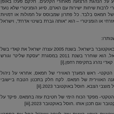
ע על הנהגת הרצועה מאחורי הקלעים. חלקם פעלו באופן
רי לרבות שיחות ישירות עם האו"ם, סיוע הומניטרי שלא נועד
ל חמאס בלבד. כל פתרון שמבוסס על חמולות או דמויות
חי או הומניטרי – הוא "אותה גברת בשינוי אדרת", וישראל
ותרו:
: היה מעורב בתכנון טבח ה-7 באוקטובר בישראל. בשנת 2005 עצרה ישראל את קאדי בשל
מעורבותו בחטיפתו ורציחתו של ששון נוריאל. הוא שוחרר בשנת 2011 במסגרת "עסקת שליט" וגורש
[i]
הטקטי- ראש המערך האווירי של חמאס, אחראי על ניהול
נה האווירית של חמאס. לקח חלק בתכנון הטבח ביישובי
וצבי הצבא. חוסל באוקטובר 2023.
[ii]
הטקטי- מפקד הכוח הימי של חטיבת עזה בחמאס. פיקד על
[iii]