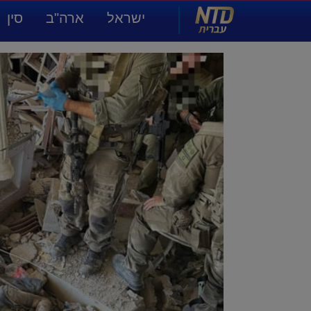
NTD עברית
ישראל
ארה"ב
סין
תרבות ואמנות