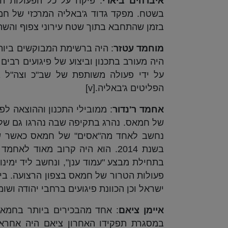
איברהים ביארי
: פיקח על כל הפעולות ה
בזמן שהתחבא בתוך שטח עירוני צפוף והשתמ
מוחמד עטזר
: היה ברשימת המבוקשים ביותר
על ידי פעולה משותפת של שב"כ וצה"ל בא
הפליטים ג'באליה.
[v]
אחמד ר'נדור
של חמאס. נהרג בתקיפה שבה נהרגו גם שלושה
נחשב לאחד מה"אסים" של חמאס כאשר שרד
בשנת 2014. הוא היה קרוב מאוד 
בתחילת מבצע "עמוד ענן", ונחשב ליד ימינו
פעולות הטרור של חמאס בצפון הרצועה. בין ה
ישראל וכן הכוונת פיגועים ברחבי יהודה ושומרון
איימן ציאם
במסגרת תפקידו האחרון ציאם היה אחראי 