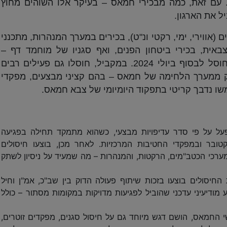
 עם זאת, כמה מבכירי חמאס – בעיקר אלו השוהים מחוץ
ל את הארגון.
(אווירי, ימי, רקטי ונ"ט), בכירים במערך המנהרות, מתכנני
צה הצבאית, בכירי ביטחון הפנים, ואף סגניו של מוחמד דף –
שהועמד בעצמו בראש רשימת החיסולים וחוסל לבסוף ביולי 2024. במקביל, חוסלו גם פעילים רבים
לק ממערך הלחימה של חמאס – בהם קציני מבצעים, מפקדי
משו נדבך קריטי בתפקוד היומיומי של צבא חמאס.
פעל על פי סדר עדיפויות מבצעי, כשהוא מתמקד תחילה בפגיעה
 שהיו מעורבים ישירות בטבח 7 באוקטובר ובמפקדי החטיבות המרכזיות. לאחר מכן, בוצעו חיסולים
מערכי הכטב"מים, הרקטות, והמנהרות – מה שמעיד על ניסיון לשתק
החיסולים בוצעו בזכות שיתוף פעולה הדוק בין שב"כ, אמ"ן וחיל
מודיעיני עדכני שהוביל לפגיעות מדויקות במקומות מסתור – כולל
 החמאס, הושם דגש מיוחד גם על חיסול סגנים, מפקדים זוטרים,