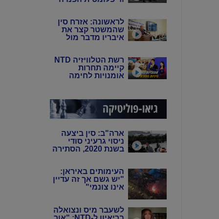
של סין: פיירו טוצי
לראשונה: אזרח סין
שהמשטר קצר את
איבריו מדבר מול
המצלמות
רשת הטלוויזיה NTD
קיימה תחרות
אומנויות לחימה
סיניות מסורתיות
ארה"ב: סין ביצעה
ניסוי גרעיני סודי
בשנת 2020, הסתירה
את המידע מהעולם
באמצעות שיבוש
העימותים באיראן:
מערכות הניטור
"יש גשם אך זה עדיין
אינו צונמי"
לשעבר מיס ונצואלה
בריאיון ל-NTD: "אור