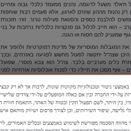
ח'אלד משעל לדוגמה, נהנים ממעמד כלכלי גבוה ומחיים
 רק נהנות מההון שזורם לארגון, אלא פעמים רבות שותפות
ים להלבנת כספים והסוואת פעילות טרור. זוהי תזכורת
 – הוא חייב לכלול גם סנקציות כלכליות נרחבות על בני
גוף שמעניק להם חסות או הגנה.
ל את המגבלות המוסריות של מדינות דמוקרטיות ולהפוך את
היכן שצה"ל יתקשה לפעול מחשש לפגיעה באזרחים, ובכך
זרת כלים מערביים בלבד. צה"ל הוא צבא מוסרי, שפועל
 – ואף מסכן את חייליו כדי לפנות אוכלוסיות אזרחיות לפני
ו בעבר באזורים בריכוזי אוכלוסייה עם ועם כמות נפגעים
ה מחייבת חשיבה אחרת, נחושה אך מפוכחת, שלא תחזיר את
ות על-ידי החברה ובין אם כאלה המופעלים על-ידי צדדים שלישי
דו, בין היתר, לשם תפעול תקין ובטוח של האתר, התאמת חווית 
רצועת עזה עצמה, אלא באמצעות רשת חובקת עולם. חמאס
 גלישה, שיפור השירותים, וכן לצורך פרסום ושיווק מותאם אישי
ות נוספות, מחזיק בתשתיות כספיות, דיפלומטיות וצבאיות
וד משמרות המהפכה ממשיכים לשלוט באיראן, הם ימשיכו
מהווה הסכמה מפורשת לשימוש באמצעים ובכלים האמורים, לר
 של חמאס, תוך סיוע טכני, כספי והעברת ידע בליסטי
מכשיר הנייד של המשתמש, הכל בהתאם למדיניות החברה והוראו