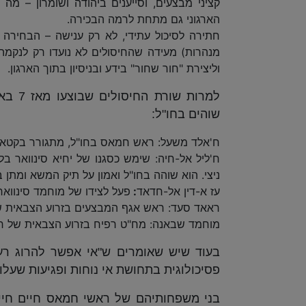
קציני מבצעים, וסייענים ביהודה ושומרון – 
הארגוני גם מתחת לרמה הבכירה.
חתירה לסיכול עתידי, לא רק ענישה – הבחירה ב
מנהרות) מעידה שהחיסולים לא נועדו רק לנקמה 
וליצירת "חור שחור" בידע ובניסיון בתוך הארגון.
שוהים בחו"ל:
ח'אלד משעל: ראש חמאס בחו"ל, מתגורר בקטאר
ח'ליל אל-חיה: שימש כסגנו של יחיא סינוואר 
ניצי. הוא שוהה בחו"ל ואמון על תיק המשא ומתן ב
עז א-דין אל-חדאד
:
פעל לצידו של מוחמד סינווא
ראאד סעד: ראש אגף המבצעים בזרוע הצבאית 
מוחמד שבאנה: מח"ט רפיח בזרוע הצבאית של חמא
בעוד שיש שאומרים ש"אי אפשר להרוג רעיו
פסיכולוגית בתחושת אי נוחות ופגיעות שע
בני משפחותיהם של ראשי חמאס חיים חיי 