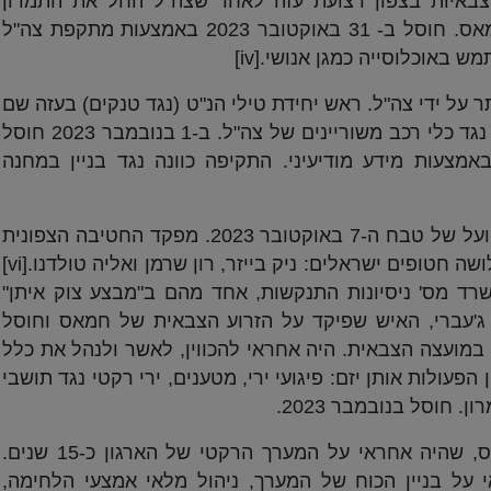
צבאיות בצפון רצועת עזה לאחר שצה"ל החל את התמרון
בשטח. מפקד גדוד ג'באליה המרכזי של חמאס. חוסל ב- 31 באוקטובר 2023 באמצעות מתקפת צה"ל
ש באוכלוסייה כמגן אנושי.
[iv]
 על ידי צה"ל. ראש יחידת טילי הנ"ט (נגד טנקים) בעזה שם
היה מעורב בתכנון וביצוע של פיגועים רבים נגד כלי רכב משוריינים של צה"ל. ב-1 בנובמבר 2023 חוסל
מצעות מידע מודיעיני. התקיפה כוונה נגד בניין במחנה
: ממובילי התכנון וההוצאה לפועל של טבח ה-7 באוקטובר 2023. מפקד החטיבה הצפונית
 חטופים ישראלים: ניק בייזר, רון שרמן ואליה טולדנו.
[vi]
 מס' ניסיונות התנקשות, אחד מהם ב"מבצע צוק איתן"
לאחמד ג'עברי, האיש שפיקד על הזרוע הצבאית של חמאס וחוסל
 במועצה הצבאית. היה אחראי להכווין, לאשר ולנהל את כלל
פעולות אותן יזם: פיגועי ירי, מטענים, ירי רקטי נגד תושבי
. חוסל בנובמבר 2023.
: אחד מהבכירים ביותר בחמאס, שהיה אחראי על המערך הרקטי של הארגון כ-15 שנים.
על בניין הכוח של המערך, ניהול מלאי אמצעי הלחימה,