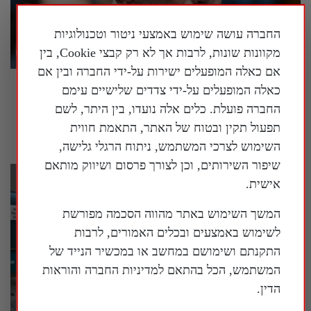
החברה עושה שימוש באמצעי ניטור וטכנולוגיות
מקוונות שונות, לרבות אך לא רק קבצי Cookie, בין
אם כאלה המופעלים ישירות על-ידי החברה ובין אם
ישיבה סוערת בסנאט האמריקני בנושא הטיפול
כאלה המופעלים על-ידי צדדים שלישיים עימם
בקורונה, ד"ר פאוצ'י טען לזכות השתיקה
החברה פועלת. כלים אלה נועדו, בין היתר, לשם
תפעול תקין ובטוח של האתר, התאמת חווית
30 ביולי 2026
השימוש לצרכי המשתמש, ניתוח הרגלי גלישה,
שיפור השירותים, וכן לצורך פרסום ושיווק מותאם
אישית.
המשך השימוש באתר מהווה הסכמה מפורשת
לשימוש באמצעים ובכלים האמורים, לרבות
התקנתם ושימושם במחשב או במכשיר הנייד של
המשתמש, הכל בהתאם למדיניות החברה והוראות
הדין.