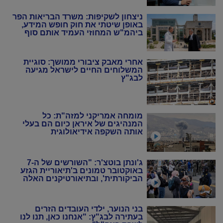
ניצחון לשקיפות: משרד הבריאות הפר
באופן שיטתי את חוק חופש המידע,
ביהמ"ש המחוזי העמיד אותם סוף
סוף במקום
אחרי מאבק ציבורי ממושך: סוגיית
המשלוחים החיים לישראל מגיעה
לבג"ץ
מומחה אמריקני למזה"ת: כל
המנהיגים של איראן כיום הם בעלי
אותה השקפה אידיאולוגית
ג'ונתן בוטצ'ר: "השורשים של ה-7
באוקטובר טמונים ב'תיאוריית הגזע
הביקורתית', ובתיאורטיקנים האלה
שניסו להחיות מחדש את המרקסיזם
של שנות ה-20 וה-30"
בני הנוער, ילדי העובדים הזרים
בעתירה לבג"ץ: "אנחנו כאן, תנו לנו