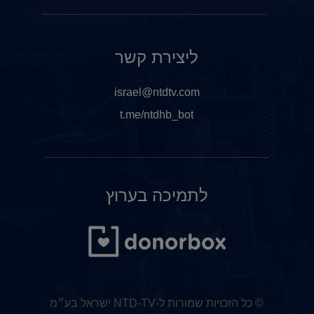
ליצירת קשר
israel@ntdtv.com
t.me/ntdhb_bot
לתמיכה בערוץ
© כל הזכויות שמורות ל-NTD-TV ישראל בע״מ