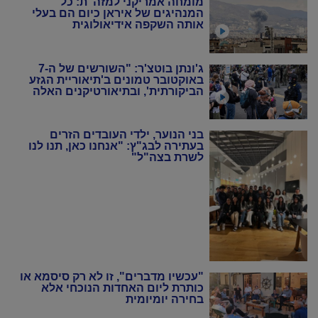
מומחה אמריקני למזה"ת: כל
המנהיגים של איראן כיום הם בעלי
אותה השקפה אידיאולוגית
ג'ונתן בוטצ'ר: "השורשים של ה-7
באוקטובר טמונים ב'תיאוריית הגזע
הביקורתית', ובתיאורטיקנים האלה
שניסו להחיות מחדש את המרקסיזם
של שנות ה-20 וה-30"
בני הנוער, ילדי העובדים הזרים
בעתירה לבג"ץ: "אנחנו כאן, תנו לנו
לשרת בצה"ל"
"עכשיו מדברים", זו לא רק סיסמא או
כותרת ליום האחדות הנוכחי אלא
בחירה יומיומית