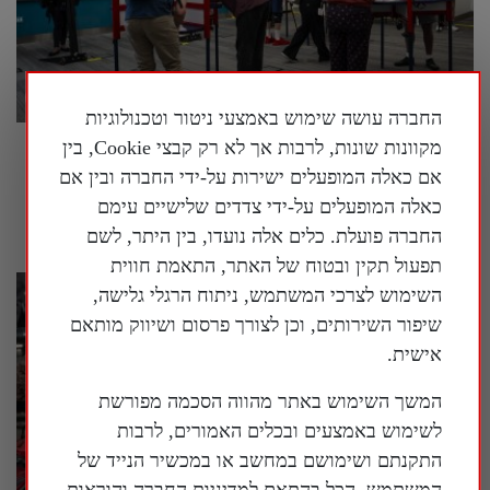
החברה עושה שימוש באמצעי ניטור וטכנולוגיות
מקוונות שונות, לרבות אך לא רק קבצי Cookie, בין
בארה"ב נחשף עוד ועוד מידע על המעורבות של
אם כאלה המופעלים ישירות על-ידי החברה ובין אם
המשטר הסיני במדינה
כאלה המופעלים על-ידי צדדים שלישיים עימם
30 ביולי 2026
החברה פועלת. כלים אלה נועדו, בין היתר, לשם
תפעול תקין ובטוח של האתר, התאמת חווית
השימוש לצרכי המשתמש, ניתוח הרגלי גלישה,
שיפור השירותים, וכן לצורך פרסום ושיווק מותאם
אישית.
המשך השימוש באתר מהווה הסכמה מפורשת
לשימוש באמצעים ובכלים האמורים, לרבות
התקנתם ושימושם במחשב או במכשיר הנייד של
המשתמש, הכל בהתאם למדיניות החברה והוראות