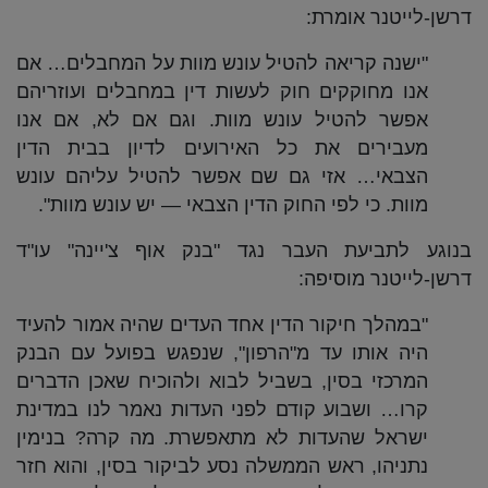
דרשן-לייטנר אומרת:
"ישנה קריאה להטיל עונש מוות על המחבלים… אם
אנו מחוקקים חוק לעשות דין במחבלים ועוזריהם
אפשר להטיל עונש מוות. וגם אם לא, אם אנו
מעבירים את כל האירועים לדיון בבית הדין
הצבאי… אזי גם שם אפשר להטיל עליהם עונש
מוות. כי לפי החוק הדין הצבאי — יש עונש מוות".
בנוגע לתביעת העבר נגד "בנק אוף צ'יינה" עו"ד
דרשן-לייטנר מוסיפה:
"במהלך חיקור הדין אחד העדים שהיה אמור להעיד
היה אותו עד מ"הרפון", שנפגש בפועל עם הבנק
המרכזי בסין, בשביל לבוא ולהוכיח שאכן הדברים
קרו… ושבוע קודם לפני העדות נאמר לנו במדינת
ישראל שהעדות לא מתאפשרת. מה קרה? בנימין
נתניהו, ראש הממשלה נסע לביקור בסין, והוא חזר