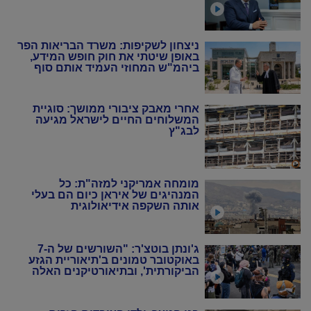
ניצחון לשקיפות: משרד הבריאות הפר
באופן שיטתי את חוק חופש המידע,
ביהמ"ש המחוזי העמיד אותם סוף
סוף במקום
אחרי מאבק ציבורי ממושך: סוגיית
המשלוחים החיים לישראל מגיעה
לבג"ץ
מומחה אמריקני למזה"ת: כל
המנהיגים של איראן כיום הם בעלי
אותה השקפה אידיאולוגית
ג'ונתן בוטצ'ר: "השורשים של ה-7
באוקטובר טמונים ב'תיאוריית הגזע
הביקורתית', ובתיאורטיקנים האלה
שניסו להחיות מחדש את המרקסיזם
של שנות ה-20 וה-30"