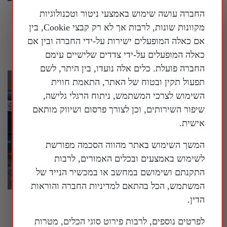
החברה עושה שימוש באמצעי ניטור וטכנולוגיות
ישיבה סוערת בסנאט האמריקני בנושא הטיפול
בקורונה, ד"ר פאוצ'י טען לזכות השתיקה
מקוונות שונות, לרבות אך לא רק קבצי Cookie, בין
אם כאלה המופעלים ישירות על-ידי החברה ובין אם
30 ביולי 2026
כאלה המופעלים על-ידי צדדים שלישיים עימם
החברה פועלת. כלים אלה נועדו, בין היתר, לשם
תפעול תקין ובטוח של האתר, התאמת חווית
השימוש לצרכי המשתמש, ניתוח הרגלי גלישה,
שיפור השירותים, וכן לצורך פרסום ושיווק מותאם
אישית.
המשך השימוש באתר מהווה הסכמה מפורשת
לשימוש באמצעים ובכלים האמורים, לרבות
התקנתם ושימושם במחשב או במכשיר הנייד של
המשתמש, הכל בהתאם למדיניות החברה והוראות
הדין.
בארה"ב נחשף עוד ועוד מידע על המעורבות של
המשטר הסיני במדינה
לפרטים נוספים, לרבות פירוט סוגי הכלים, מטרות