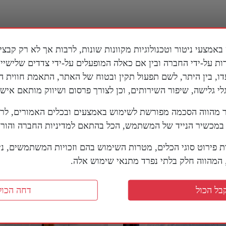
ות על-ידי החברה ובין אם כאלה המופעלים על-ידי צדדים שלישי
דו, בין היתר, לשם תפעול תקין ובטוח של האתר, התאמת חווית 
 גלישה, שיפור השירותים, וכן לצורך פרסום ושיווק מותאם אישי
מהווה הסכמה מפורשת לשימוש באמצעים ובכלים האמורים, לר
מכשיר הנייד של המשתמש, הכל בהתאם למדיניות החברה והוראו
ריקני בדימוס על
סנטור אמריקני מזהיר מפני
ת פירוט סוגי הכלים, מטרות השימוש בהם וזכויות המשתמשים, נית
ם של טראמפ מול איראן:
ה"אחים המוסלמים" בארה"
מהווה חלק בלתי נפרד מתנאי שימוש אלה.
שחק שחמט בזמן שכולם
7 באוגוסט 2026
 דמקה"
בל הכול
דחה הכול