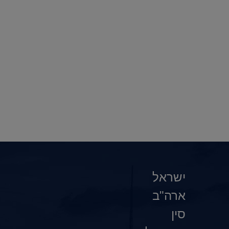
ישראל
ארה"ב
סין