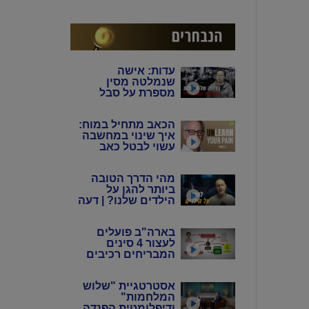
המין האנושי"
עדות: אישה
שנמלטה מסין
מספרת על סבל
מתמשך של 4 דורות
מידי המשטר
הכאב מתחיל במוח:
הקומוניסטי הסיני
איך שינוי במחשבה
עשוי לבטל כאב
כרוני? | ד"ר הווארד
שובינר
מהי הדרך הטובה
ביותר להגן על
הילדים שלנו? | דעה
בארה"ב פועלים
לעצור 4 סינים
המבריחים רכיבים
אלקטרוניים
לתעשיית הנשק
אסטרטגיית "שלוש
באיראן
המלחמות"
ודיפלומטית הפנדה