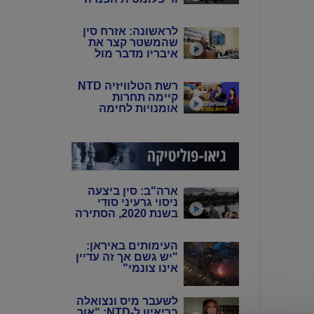
של סין: פיירו טוצי
לראשונה: אזרח סין
שהמשטר קצר את
איבריו מדבר מול
המצלמות
רשת הטלוויזיה NTD
קיימה תחרות
אומנויות לחימה
סיניות מסורתיות
ארה"ב: סין ביצעה
ניסוי גרעיני סודי
בשנת 2020, הסתירה
את המידע מהעולם
באמצעות שיבוש
העימותים באיראן:
מערכות הניטור
"יש גשם אך זה עדיין
אינו צונמי"
לשעבר מיס ונצואלה
בריאיון ל-NTD: "אור