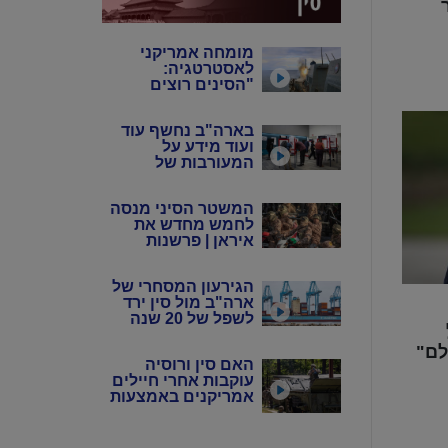
מומחה אמריקני
לאסטרטגיה:
"הסינים רוצים
שנבזבז את
התחמושת שלנו"
בארה"ב נחשף עוד
ועוד מידע על
המעורבות של
המשטר הסיני
במדינה
המשטר הסיני מנסה
לחמש מחדש את
איראן | פרשנות
הגירעון המסחרי של
ארה"ב מול סין ירד
לשפל של 20 שנה
לם"
האם סין ורוסיה
עוקבות אחרי חיילים
אמריקנים באמצעות
אפליקציות?