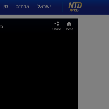
NTD עברית
ישראל
ארה"ב
סין
תרבות ואמנות