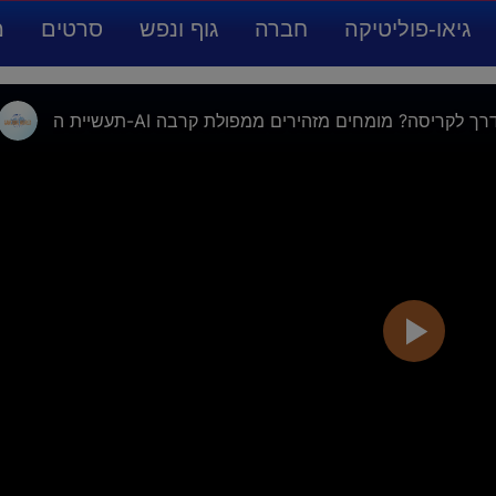
גיאו-פוליטיקה
חברה
גוף ונפש
סרטים
מ