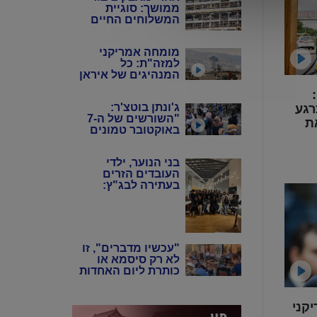
ממושך: סוגיית
סוף במקום
המשלוחים החיים
לישראל מגיעה
לבג"ץ
מומחה אמריקני
למזה"ת: כל
המנהיגים של איראן
כיום הם בעלי אותה
מומחית רכב בריאיון ל-NTD:
השקפה אידיאולוגית
ג'ונתן בוטצ'ר:
רגע
"השורשים של ה-7
ת
באוקטובר טמונים
ב'תיאוריית הגזע
הביקורתית',
בני הנוער, ילדי
ובתיאורטיקנים
העובדים הזרים
האלה שניסו להחיות
בעתירה לבג"ץ:
מחדש את
"אנחנו כאן, תנו לנו
המרקסיזם של שנות
לשרת בצה"ל"
ה-20 וה-30"
"עכשיו מדברים", זו
לא רק סיסמא או
כותרת ליום האחדות
הנוכחי אלא בחירה
יומיומית
קני