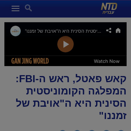
NTD עברית
Search for:
Menu
קאש פאטל, ראש ה-FBI:
המפלגה הקומוניסטית
הסינית היא ה"אויבת של
זמננו"