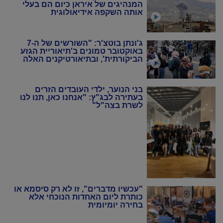
המנהיגים של איראן כיום הם בעלי
אותה השקפה אידיאולוגית
ג'ונתן בוטצ'ר: "השורשים של ה-7
באוקטובר טמונים ב'תיאוריית הגזע
הביקורתית', ובתיאורטיקנים האלה
שניסו להחיות מחדש את המרקסיזם
של שנות ה-20 וה-30"
בני הנוער, ילדי העובדים הזרים
בעתירה לבג"ץ: "אנחנו כאן, תנו לנו
לשרת בצה"ל"
"עכשיו מדברים", זו לא רק סיסמא או
כותרת ליום האחדות הנוכחי אלא
בחירה יומיומית