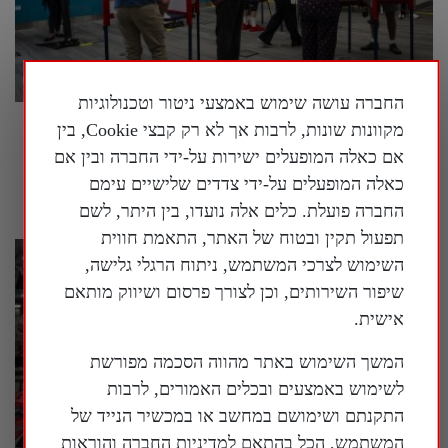
החברה עושה שימוש באמצעי ניטור וטכנולוגיות
מקוונות שונות, לרבות אך לא רק קבצי Cookie, בין
בארה"ב נחשף עוד ועוד מידע על המעורבות של
המשטר הסיני במדינה
אם כאלה המופעלים ישירות על-ידי החברה ובין אם
כאלה המופעלים על-ידי צדדים שלישיים עימם
30 ביולי 2026
החברה פועלת. כלים אלה נועדו, בין היתר, לשם
תפעול תקין ובטוח של האתר, התאמת חווית
השימוש לצרכי המשתמש, ניתוח הרגלי גלישה,
שיפור השירותים, וכן לצורך פרסום ושיווק מותאם
אישית.
המשך השימוש באתר מהווה הסכמה מפורשת
לשימוש באמצעים ובכלים האמורים, לרבות
התקנתם ושימושם במחשב או במכשיר הנייד של
המשתמש, הכל בהתאם למדיניות החברה והוראות