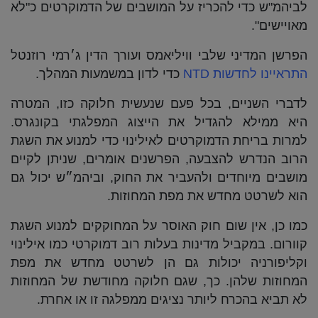
לביהמ"ש כדי להכריז על המושבים של הדמוקרטים כ"לא
מאויישים".
הפרשן המדיני שלבי וויליאמס ועורך הדין ג׳רמי רוזנטל
התראיינו לחדשות NTD
כדי לדון במשמעות המהלך.
לדברי השניים, בכל פעם שנעשית חלוקה כזו, המטרה
היא ממילא להגדיל את הייצוג המפלגתי בקונגרס.
למרות בריחת הדמוקרטים לאילינוי כדי למנוע את השגת
הרוב הנדרש להצבעה, הפרשנים אומרים, שניתן לקיים
מושבים מיוחדים ולהעביר את החוק, וביהמ״ש יכול גם
הוא לשרטט מחדש את מפת המחוזות.
כמו כן, אין שום חוק האוסר על המחוקקים למנוע השגת
קוורום. במקביל מדינות בעלות רוב דמוקרטי כמו אילינוי
וקליפורניה יכולות גם הן לשרטט מחדש את מפת
המחוזות שלהן. כך, שגם חלוקה מחודשת של המחוזות
לא תביא בהכרח ליותר נציגים ממפלגה זו או אחרת.