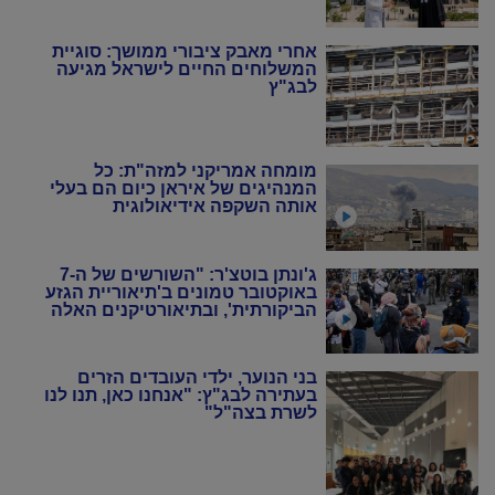
סוף במקום
אחרי מאבק ציבורי ממושך: סוגיית
המשלוחים החיים לישראל מגיעה
לבג"ץ
מומחה אמריקני למזה"ת: כל
המנהיגים של איראן כיום הם בעלי
אותה השקפה אידיאולוגית
ג'ונתן בוטצ'ר: "השורשים של ה-7
באוקטובר טמונים ב'תיאוריית הגזע
הביקורתית', ובתיאורטיקנים האלה
שניסו להחיות מחדש את המרקסיזם
של שנות ה-20 וה-30"
בני הנוער, ילדי העובדים הזרים
בעתירה לבג"ץ: "אנחנו כאן, תנו לנו
לשרת בצה"ל"