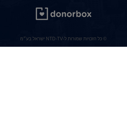
© כל הזכויות שמורות ל-NTD-TV ישראל בע״מ