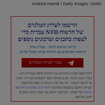
תמונה: Andrew Harnik / Getty Images
הרשמו לערוץ הטלגרם
של חדשות NTD עברית כדי
לצפות בתכנים ועדכונים נוספים
כל מה שחשוב לדעת – בערוץ אחד.
הישארו מעודכנים עם חדשות שניתן לסמוך עליהן.
עברו לערוץ הטלגרם
*ההרשמה לערוץ הטלגרם של חדשות NTD בעברית היא
בגדר רשות בלבד, ואינה מהווה תנאי לשימוש בשירותי האתר
או לגישה לתכניו. יחד עם זאת, מובהר כי עצם ההרשמה
לערוץ תיחשב כהסכמה מפורשת ל-
מדיניות הפרטיות
ול-
תנאי
שימוש
של האתר, והנרשם ייחשב כמי שעיין בהם והסכים
להם במלואם.