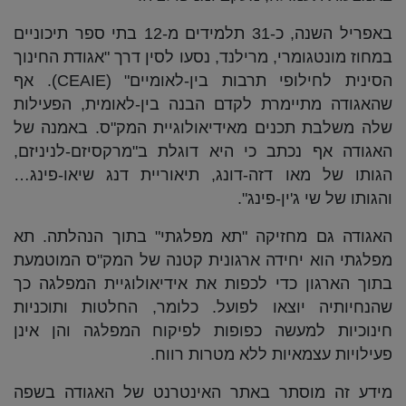
באפריל השנה, כ-31 תלמידים מ-12 בתי ספר תיכוניים
במחוז מונטגומרי, מרילנד, נסעו לסין דרך "אגודת החינוך
הסינית לחילופי תרבות בין-לאומיים" (CEAIE). אף
שהאגודה מתיימרת לקדם הבנה בין-לאומית, הפעילות
שלה משלבת תכנים מאידיאולוגיית המק"ס. באמנה של
האגודה אף נכתב כי היא דוגלת ב"מרקסיזם-לניניזם,
הגותו של מאו דזה-דונג, תיאוריית דנג שיאו-פינג…
והגותו של שי ג'ין-פינג".
האגודה גם מחזיקה "תא מפלגתי" בתוך הנהלתה. תא
מפלגתי הוא יחידה ארגונית קטנה של המק"ס המוטמעת
בתוך הארגון כדי לכפות את אידיאולוגיית המפלגה כך
שהנחיותיה יוצאו לפועל. כלומר, החלטות ותוכניות
חינוכיות למעשה כפופות לפיקוח המפלגה והן אינן
פעילויות עצמאיות ללא מטרות רווח.
מידע זה מוסתר באתר האינטרנט של האגודה בשפה