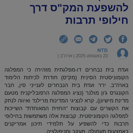
להשפעת המק"ס דרך
חילופי תרבות
NTD
23 באוגוסט 2025 |
ארה"ב
|
ועדת בית נבחרים דו-מפלגתית מזהירה כי המפלגה
הקומוניסטית הסינית (מק"ס) חודרת לכיתות הלימוד
בארה"ב. יו"ר ועדת בית הנבחרים לענייני סין, חבר
הקונגרס ג'ון מולנר (נציג המפלגה הרפובליקנית מטעם
מדינת מישיגן), קרא לנציגי המדינות מרילנד ואיווה לנתק
את הקשרים עם קבוצות "החזית המאוחדת" השייכות
למפלגה הקומוניסטית. קבוצות אלה משתמשות בחילופי
תרבות כדי להשפיע על תלמידי תיכון אמריקנים
באמצעות תעמולה, מעקב ומניפולציה.