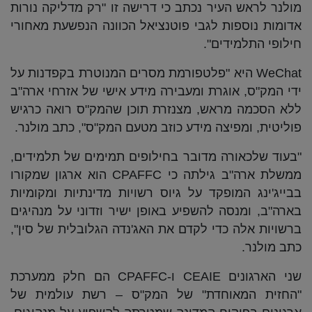
מולנר לראש העיר נכתב כי דרישה זו "רק מדליקה נורות
אדומות נוספות לגבי פוטנציאל הכוונה הנפשעת מאחורי
חילופי התלמידים".
WeChat היא "פלטפורמת מסרים המנוטרת בקפדנות על
ידי המק"ס, אוגרת ומעבירה מידע אישי של אזרחי ארה"ב
ללא הסכמה מראש, מצנזרת תוכן שהמק"ס רואה כרגיש
פוליטית, ומפיצה מידע כוזב מטעם המק"ס", כתב מולנר.
"בעוד שלכאורה מדובר בחילופים תמימים של תלמידים,
ממשלת ארה"ב גילתה כי CPAFFC הוא ארגון שמקורו
בבייג'ינג המופקד על גיוס רשויות מדינתיות ומקומיות
בארה"ב, ומנסה להשפיע באופן ישיר וזדוני על מנהיגים
ברשויות אלה כדי לקדם את האג'נדה הגלובלית של סין",
כתב מולנר.
שני הארגונים CEAIE ו-CPAFFC הם חלק ממערכת
"החזית המאוחדת" של המק"ס – רשת עולמית של