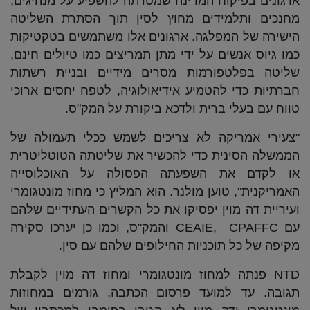
ארגונים בפיקוח המדינה שמטרתה להשפיע על מנהיגים,
מחנכים ותלמידים מחוץ לסין תוך הסתרת השליטה
הישירה של המפלגה. ארגונים אלו משתמשים בטקטיקות
כמו גיוס אנשים על ידי מתן תמריצים כמו טיולים חינם,
שליטה בפלטפורמות מסרים מידיים ובניית רשתות
חברתיות כדי להטמיע אידיאולוגיה, לטפח יחסים ארוכי
טווח עם בעלי ברית ולדכא ביקורת על המק"ס.
"צעירי אמריקה לא צריכים לשמש ככלי תעמולה של
הממשלה הסינית כדי להכשיר את שליטתה הטוטליטרית
או לקדם את השפעתה הפסולה על האוכלוסייה
האמריקנית", טוען מולנר. הוא המליץ כי מחוז מונטגומרי
ועיריית דה מוין יפסיקו את כל הקשרים העתידיים שלהם
עם CEAIE, CPAFFC והמק"ס, וכמו כן יערכו סקירה
מקיפה של כל תוכניות החילופים שלהם עם סין.
NTD פנתה למחוז מונטגומרי ומחוז דה מוין לקבלת
תגובה. עד למועד פרסום הכתבה, גורמים במחוזות