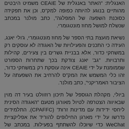
האנגלית: "האתר באנגלית של CEAIE משמיט היבטים
מהותיים בנוגע להיותה כפופה למק"ס, וכן את תפקידה
כסוכנת השפעה של המפלגה", כתב מולנר במכתב
שנשלח למושל מחוז מונטגומרי.
נשיאת מועצת בתי הספר של מחוז מונטגומרי, ג'ולי יאנג,
העידה כי התכנים והפעילויות של האגודה לא עוסקים רק
במשחקי כדור, אלא בבניית גשרים בין צעירים, קהילות
ותרבויות. "גב' יאנג צודקת בכך שתחרות הספורט
שממומנת על ידי CEAIE אינה עוסקת רק במשחקי כדור,
זהו כלי המשמש את המק"ס להרחיב את השפעתה על
הציבור האמריקני", כתב מולנר.
ביולי, מקהלת הגוספל של תיכון רוזוולט בעיר דה מוין
שבאיווה הצטרפה לטיול מאורגן מטעם "האגודה הסינית
ליחסי ידידות עם מדינות זרות" (CPAFFC). התלמידים
נדרשו על ידי מארגן החילופים להוריד את אפליקציית
WeChat כדי שיוכלו להשתתף בפעילות. במכתב של