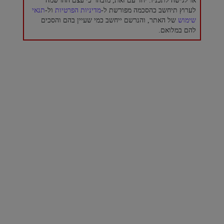
או לגישה לתכניו. יחד עם זאת, מובהר כי עצם ההרשמה
לערוץ תיחשב כהסכמה מפורשת ל-
מדיניות הפרטיות
ול-
תנאי
שימוש
של האתר, והנרשם ייחשב כמי שעיין בהם והסכים
להם במלואם.