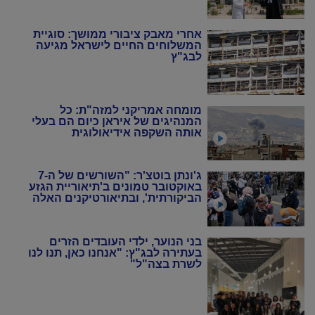
סוף במקום
אחרי מאבק ציבורי ממושך: סוגיית
המשלוחים החיים לישראל מגיעה
לבג"ץ
מומחה אמריקני למזה"ת: כל
המנהיגים של איראן כיום הם בעלי
אותה השקפה אידיאולוגית
ג'ונתן בוטצ'ר: "השורשים של ה-7
באוקטובר טמונים ב'תיאוריית הגזע
הביקורתית', ובתיאורטיקנים האלה
שניסו להחיות מחדש את המרקסיזם
של שנות ה-20 וה-30"
בני הנוער, ילדי העובדים הזרים
בעתירה לבג"ץ: "אנחנו כאן, תנו לנו
לשרת בצה"ל"