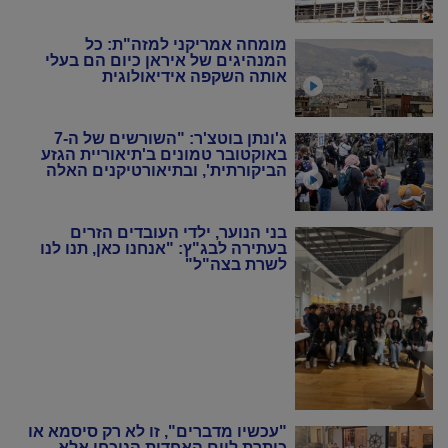
מומחה אמריקני למזה"ת: כל
המנהיגים של איראן כיום הם בעלי
אותה השקפה אידיאולוגית
ג'ונתן בוטצ'ר: "השורשים של ה-7
באוקטובר טמונים ב'תיאוריית הגזע
הביקורתית', ובתיאורטיקנים האלה
שניסו להחיות מחדש את המרקסיזם
של שנות ה-20 וה-30"
בני הנוער, ילדי העובדים הזרים
בעתירה לבג"ץ: "אנחנו כאן, תנו לנו
לשרת בצה"ל"
"עכשיו מדברים", זו לא רק סיסמא או
כותרת ליום האחדות הנוכחי אלא