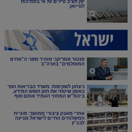
יפן תציב טילים על אי בסמיכות
לטייואן
סנטור אמריקני מזהיר מפני ה"אחים
המוסלמים" בארה"ב
ניצחון לשקיפות: משרד הבריאות הפר
באופן שיטתי את חוק חופש המידע,
ביהמ"ש המחוזי העמיד אותם סוף
סוף במקום
אחרי מאבק ציבורי ממושך: סוגיית
המשלוחים החיים לישראל מגיעה
לבג"ץ