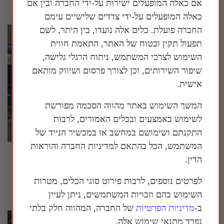
אם כאלה המופעלים ישירות על-ידי החברה ובין אם
כאלה המופעלים על-ידי צדדים שלישיים עימם
החברה פועלת. כלים אלה נועדו, בין היתר, לשם
תפעול תקין ובטוח של האתר, התאמת חווית
השימוש לצרכי המשתמש, ניתוח הרגלי גלישה,
שיפור השירותים, וכן לצורך פרסום ושיווק מותאם
אישית.
המשך השימוש באתר מהווה הסכמה מפורשת
לשימוש באמצעים ובכלים האמורים, לרבות
התקנתם ושימושם במחשב או במכשיר הנייד של
המשתמש, הכל בהתאם למדיניות החברה והוראות
בארה"ב נחשף עוד ועוד מידע על המעורבות של
הדין.
המשטר הסיני במדינה
לפרטים נוספים, לרבות פירוט סוגי הכלים, מטרות
30 ביולי 2026
השימוש בהם וזכויות המשתמשים, ניתן לעיין
ב-
מדיניות הפרטיות
של החברה, המהווה חלק בלתי
נפרד מתנאי שימוש אלה.