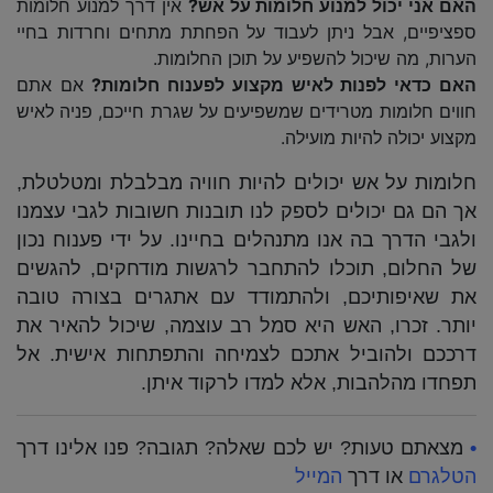
האם אני יכול למנוע חלומות על אש?
אין דרך למנוע חלומות
ספציפיים, אבל ניתן לעבוד על הפחתת מתחים וחרדות בחיי
הערות, מה שיכול להשפיע על תוכן החלומות.
האם כדאי לפנות לאיש מקצוע לפענוח חלומות?
אם אתם
חווים חלומות מטרידים שמשפיעים על שגרת חייכם, פניה לאיש
מקצוע יכולה להיות מועילה.
חלומות על אש יכולים להיות חוויה מבלבלת ומטלטלת,
אך הם גם יכולים לספק לנו תובנות חשובות לגבי עצמנו
ולגבי הדרך בה אנו מתנהלים בחיינו. על ידי פענוח נכון
של החלום, תוכלו להתחבר לרגשות מודחקים, להגשים
את שאיפותיכם, ולהתמודד עם אתגרים בצורה טובה
יותר. זכרו, האש היא סמל רב עוצמה, שיכול להאיר את
דרככם ולהוביל אתכם לצמיחה והתפתחות אישית. אל
תפחדו מהלהבות, אלא למדו לרקוד איתן.
•
מצאתם טעות? יש לכם שאלה? תגובה? פנו אלינו דרך
הטלגרם
או דרך
המייל