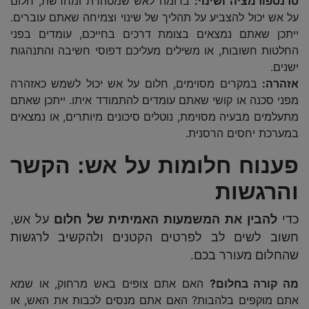
טרנספורמציה ושינוי:
בדומה לאש שמטהרת ומחדשת, חלום
על אש יכול להצביע על תהליך של שינוי וצמיחה שאתם עוברים.
ייתכן שאתם נמצאים בצומת דרכים בחייכם, עומדים בפני
החלטות חשובות, או משילים מעליכם דפוסי חשיבה והתנהגות
ישנים.
אזהרה:
במקרים מסוימים, חלום על אש יכול לשמש כאזהרה
מפני סכנה או קושי שאתם עומדים להתמודד איתו. ייתכן שאתם
מתעלמים מבעיה מסוימת, נוטלים סיכונים מיותרים, או נמצאים
במערכת יחסים הרסנית.
פענוח חלומות על אש: הקשר
והרגשות
כדי
להבין את המשמעות האמיתית של חלום
על אש,
חשוב לשים לב לפרטים הקטנים ולהקשיב לרגשות
שהחלום מעורר בכם.
מה קורה בחלום?
האם אתם צופים באש מרחוק, או שמא
אתם מוקפים בלהבות? האם אתם מנסים לכבות את האש, או