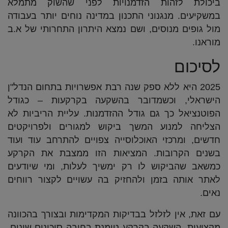
ביכולת לזהות הזדמנויות לפני שהשוק מתמלא
במשקיעים. מנגנוני התכנון במדינה נוחים יותר בעבודה
מול גופים מנוסים, ושם נמצא היתרון התחרותי של א.ב
מוראנו.
לסיכום
2025 היא ללא ספק שנה רבת אפשרויות בתחום הנדל"ן
הישראלי, וכשמדובר בהשקעה בקרקעות – כגודל
הפוטנציאל כך גם גודל ההזדמנות. עליית הריביות לא
הצליחה למנוע המשך ביקוש למגורים ולפרויקטים
חדשים, ומרכזי האוכלוסייה צפויים להתרחב עוד ועוד
בשנים הקרובות. המציאות הזו ממצבת את הקרקע
כמשאב שהביקוש לו רק ימשיך לעלות, ומי שיודעים
לאתר אותה בזמן ולהחזיק בה עשויים לקצור רווחים
נאים.
עם זאת, אין לזלזל בבדיקות המקדימות ובצורך בהכוונה
מקצועית. השקעה בקרקע טומנת בחובה סיכונים שונים,