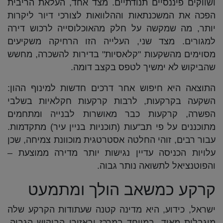
ושווקים פיננסיים תנודתיים. מצד אחד, העלאת הריבית
הפכה את המשכנתאות וההלוואות לצורכי דיור ליקרות
יותר, מה שמקשה על חלק מהאוכלוסייה לרכוש דירה
למגורים. מצד שני, העלייה הזו הרחיקה משקיעים
מסוימים מהשקעות "קלאסיות" בדירות להשכרה, מחשש
שהביקוש לא ימשיך לטפס בקצב דומה.
התוצאה היא חיפוש אחר דרכים חדשות למינוף ההון:
השקעה בקרקעות, לרבות קרקעות חקלאיות בשלבי
הפשרה, קרקעות כבר מאושרות לבנייה ומתחמים
מתוכננים על פי תב"עות (תוכניות בניין עיר) מתקדמות.
עבור רבים, זוהי החלטה אסטרטגית מוכוונת צמיחה, שכן
עלויות הכניסה עדיין נגישות יותר מדירה ממוצעת –
והפוטנציאל לתשואה נותר גבוה.
קרקע כמשאב הולך ומתמעט
ישראל, כידוע, היא מדינה קטנה שעתודות הקרקע שלה
מוגבלות מאוד, במיוחד במרכז ובאזורי הביקוש הגבוה.