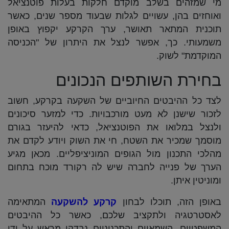
מי שמזהים בשלב מוקדם חלקות בעלות פוטנציאל
ואוחזים בהן, עשויים לגלות שבעוד מספר שנים, כאשר
תוכנית המתאר תאושר, ערך הקרקע יקפוץ באופן
משמעותי. כך, אפשר לנצל את היתרון של "הכניסה
המוקדמת" לשוק.
בחירת השותפים הנכונים
לצד כל ההיבטים החיוביים של השקעה בקרקע, חשוב
לזכור שישנן לא מעט מורכבויות. כדי למזער סיכונים
ולנצל במלואו את הפוטנציאל, כדאי להיעזר בגורם
מוסמך שמכיר את השטח, חי את השוק ויודע לקדם את
מהלכי התכנון מול הגופים המוניציפליים. מכאן מגיע
הערך של פנייה לחברה שיש לה רקורד מוכח בתחום
ומוניטין איתן.
באופן הזה, תוכלו לבחון
קרקע להשקעה
המתאימה
לאסטרטגיה ולתקציב שלכם, כאשר כל ההיבטים
המשפטיים, השמאיים והתכנוניים נבדקו מראש על ידי