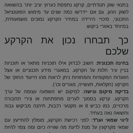
בתנאי שוק תנודתיים, קרקע נתפסת כערוץ יציב יותר בהשוואה
לשוק ההון. גם אם יידרשו כמה שנים עד מימוש הפוטנציאל
התכנוני, סיכויי הירידה במחיר הקרקע נמוכים משמעותית,
במיוחד באזורי ביקוש.
כך תבחרו נכון את הקרקע
שלכם
בחינה תכנונית
: חשוב לבדוק אילו תוכניות מתאר או תוכניות
בניין עיר חלות על הקרקע. במאגרי מידע תכנוניים או אצל
הוועדות המקומיות והמחוזיות ניתן לראות מהו הייעוד החוקי של
הקרקע (חקלאות, תעשייה, מגורים וכו').
בדיקת מיקום וגישה
: למיקום יש השפעה עצומה על ערך
הקרקע. קרקע בסמוך לערים מתפתחות או צירי תחבורה
מרכזיים, כמו כביש 6 או מקטעי רכבות, תיהנה מביקוש גבוה
ותשואה נאה בעתיד.
ליווי שמאי ועו"ד
: לפני רכישת הקרקע, מומלץ להתייעץ עם
שמאי מקרקעין על מנת לדעת מה שווייה כיום ומה צפוי להיות