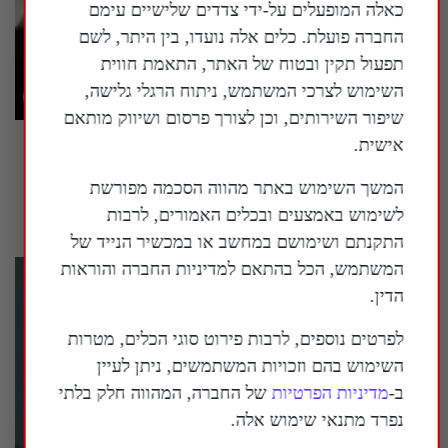
כאלה המופעלים על-ידי צדדים שלישיים עימם
החברה פועלת. כלים אלה נועדו, בין היתר, לשם
תפעול תקין ובטוח של האתר, התאמת חווית
השימוש לצרכי המשתמש, ניתוח הרגלי גלישה,
שיפור השירותים, וכן לצורך פרסום ושיווק מותאם
אישית.
ג'רארד פיליטי: "איראן פרצה למערכות המים
בארה"ב מאז תחילת שנות ה-2000"
המשך השימוש באתר מהווה הסכמה מפורשת
8 באוגוסט 2026
לשימוש באמצעים ובכלים האמורים, לרבות
התקנתם ושימושם במחשב או במכשיר הנייד של
המשתמש, הכל בהתאם למדיניות החברה והוראות
הדין.
לפרטים נוספים, לרבות פירוט סוגי הכלים, מטרות
השימוש בהם וזכויות המשתמשים, ניתן לעיין
ב-
מדיניות הפרטיות
של החברה, המהווה חלק בלתי
נפרד מתנאי שימוש אלה.