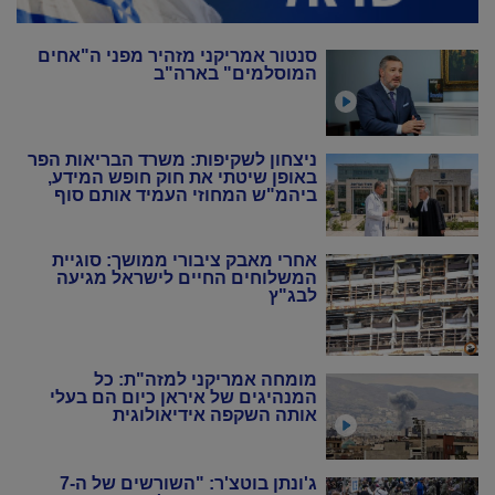
סנטור אמריקני מזהיר מפני ה"אחים
המוסלמים" בארה"ב
ניצחון לשקיפות: משרד הבריאות הפר
באופן שיטתי את חוק חופש המידע,
ביהמ"ש המחוזי העמיד אותם סוף
סוף במקום
אחרי מאבק ציבורי ממושך: סוגיית
המשלוחים החיים לישראל מגיעה
לבג"ץ
מומחה אמריקני למזה"ת: כל
המנהיגים של איראן כיום הם בעלי
אותה השקפה אידיאולוגית
ג'ונתן בוטצ'ר: "השורשים של ה-7