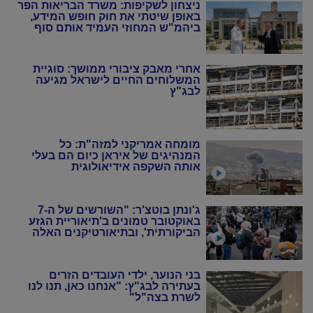
ניצחון לשקיפות: משרד הבריאות הפר
באופן שיטתי את חוק חופש המידע,
ביהמ"ש המחוזי העמיד אותם סוף
סוף במקום
אחרי מאבק ציבורי ממושך: סוגיית
המשלוחים החיים לישראל מגיעה
לבג"ץ
מומחה אמריקני למזה"ת: כל
המנהיגים של איראן כיום הם בעלי
אותה השקפה אידיאולוגית
ג'ונתן בוטצ'ר: "השורשים של ה-7
באוקטובר טמונים ב'תיאוריית הגזע
הביקורתית', ובתיאורטיקנים האלה
שניסו להחיות מחדש את המרקסיזם
של שנות ה-20 וה-30"
בני הנוער, ילדי העובדים הזרים
בעתירה לבג"ץ: "אנחנו כאן, תנו לנו
לשרת בצה"ל"