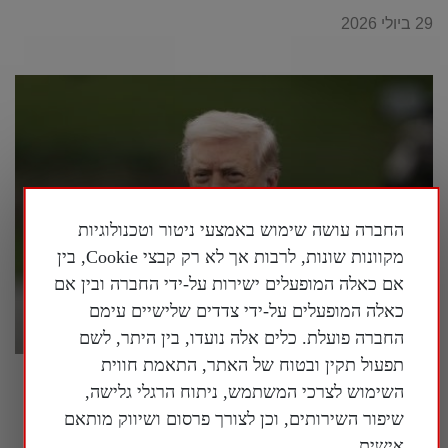
29 ביולי 2026
החברה עושה שימוש באמצעי ניטור וטכנולוגיות
מקוונות שונות, לרבות אך לא רק קבצי Cookie, בין
אם כאלה המופעלים ישירות על-ידי החברה ובין אם
כאלה המופעלים על-ידי צדדים שלישיים עימם
החברה פועלת. כלים אלה נועדו, בין היתר, לשם
תפעול תקין ובטוח של האתר, התאמת חווית
פרשן על המלחמה באיראן: "אסור לשכוח
השימוש לצרכי המשתמש, ניתוח הרגלי גלישה,
שמטרתה של איראן היא להשתלט על העולם"
שיפור השירותים, וכן לצורך פרסום ושיווק מותאם
28 ביולי 2026
אישית.