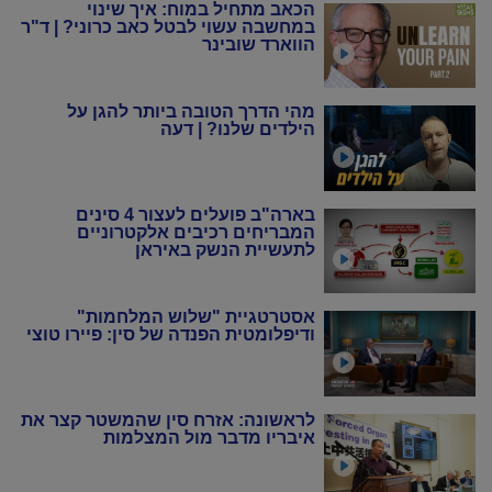
הכאב מתחיל במוח: איך שינוי
במחשבה עשוי לבטל כאב כרוני? | ד"ר
הווארד שובינר
מהי הדרך הטובה ביותר להגן על
הילדים שלנו? | דעה
בארה"ב פועלים לעצור 4 סינים
המבריחים רכיבים אלקטרוניים
לתעשיית הנשק באיראן
אסטרטגיית "שלוש המלחמות"
ודיפלומטית הפנדה של סין: פיירו טוצי
לראשונה: אזרח סין שהמשטר קצר את
איבריו מדבר מול המצלמות