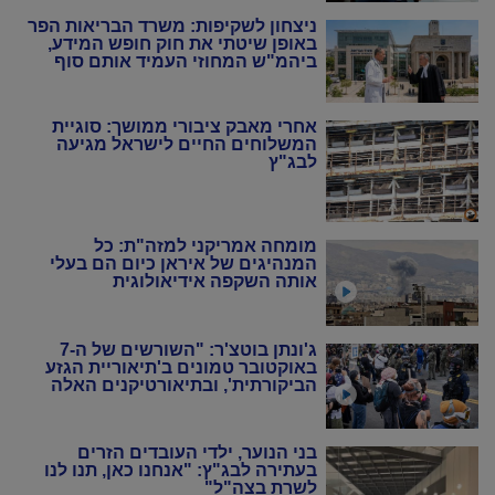
ניצחון לשקיפות: משרד הבריאות הפר
באופן שיטתי את חוק חופש המידע,
ביהמ"ש המחוזי העמיד אותם סוף
סוף במקום
אחרי מאבק ציבורי ממושך: סוגיית
המשלוחים החיים לישראל מגיעה
לבג"ץ
מומחה אמריקני למזה"ת: כל
המנהיגים של איראן כיום הם בעלי
אותה השקפה אידיאולוגית
ג'ונתן בוטצ'ר: "השורשים של ה-7
באוקטובר טמונים ב'תיאוריית הגזע
הביקורתית', ובתיאורטיקנים האלה
שניסו להחיות מחדש את המרקסיזם
של שנות ה-20 וה-30"
בני הנוער, ילדי העובדים הזרים
בעתירה לבג"ץ: "אנחנו כאן, תנו לנו
לשרת בצה"ל"