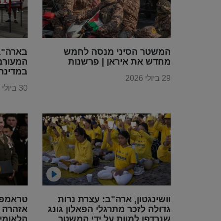
המשטר הסיני מנסה לחמש
בארה"ב 
מחדש את איראן | פרשנות
המעורב
במדינה
29 ביולי 2026
30 ביולי 2026
וושינגטון, ארה"ב: עצרת נרות
טראמפ 
גדולה לזכר מתרגלי הפאלון גונג
אזהרה ס
שנרדפו למוות על ידי המשטר
הלאומי