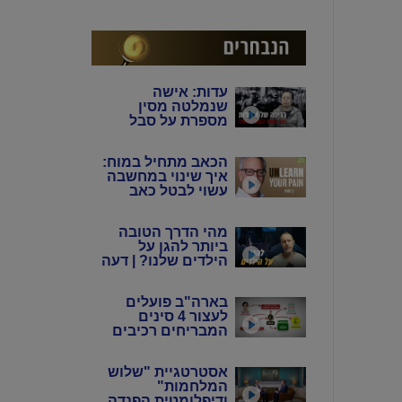
המין האנושי"
עדות: אישה
שנמלטה מסין
מספרת על סבל
מתמשך של 4 דורות
מידי המשטר
הכאב מתחיל במוח:
הקומוניסטי הסיני
איך שינוי במחשבה
עשוי לבטל כאב
כרוני? | ד"ר הווארד
שובינר
מהי הדרך הטובה
ביותר להגן על
הילדים שלנו? | דעה
בארה"ב פועלים
לעצור 4 סינים
המבריחים רכיבים
אלקטרוניים
לתעשיית הנשק
אסטרטגיית "שלוש
באיראן
המלחמות"
ודיפלומטית הפנדה