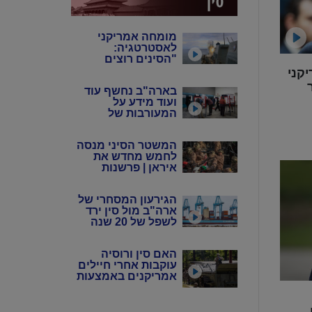
מומחה אמריקני
לאסטרטגיה:
"הסינים רוצים
שנבזבז את
קני
התחמושת שלנו"
בארה"ב נחשף עוד
ועוד מידע על
המעורבות של
המשטר הסיני
במדינה
המשטר הסיני מנסה
לחמש מחדש את
איראן | פרשנות
הגירעון המסחרי של
ארה"ב מול סין ירד
לשפל של 20 שנה
האם סין ורוסיה
עוקבות אחרי חיילים
אמריקנים באמצעות
אפליקציות?