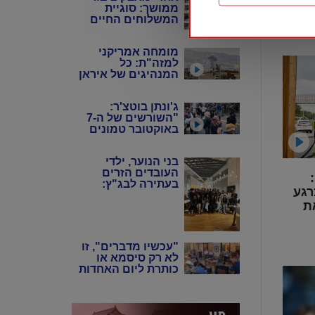
ממושך: סוגיית
סוף במקום
המשלוחים החיים
לישראל מגיעה
לבג"ץ
מומחה אמריקני
למזה"ת: כל
המנהיגים של איראן
כיום הם בעלי אותה
השקפה אידיאולוגית
ג'ונתן בוטצ'ר:
"השורשים של ה-7
באוקטובר טמונים
ב'תיאוריית הגזע
הביקורתית',
בני הנוער, ילדי
ובתיאורטיקנים
העובדים הזרים
האלה שניסו להחיות
מומחית רכב בריאיון ל-NTD:
בעתירה לבג"ץ:
מחדש את
רגע
"אנחנו כאן, תנו לנו
המרקסיזם של שנות
ת
לשרת בצה"ל"
ה-20 וה-30"
"עכשיו מדברים", זו
לא רק סיסמא או
כותרת ליום האחדות
הנוכחי אלא בחירה
יומיומית