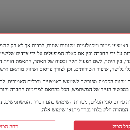
ות על-ידי החברה ובין אם כאלה המופעלים על-ידי צדדים שלישי
דו, בין היתר, לשם תפעול תקין ובטוח של האתר, התאמת חווית 
 גלישה, שיפור השירותים, וכן לצורך פרסום ושיווק מותאם אישי
מהווה הסכמה מפורשת לשימוש באמצעים ובכלים האמורים, לר
מכשיר הנייד של המשתמש, הכל בהתאם למדיניות החברה והוראו
ת פירוט סוגי הכלים, מטרות השימוש בהם וזכויות המשתמשים, נית
מהווה חלק בלתי נפרד מתנאי שימוש אלה.
ריקני בדימוס על
סנטור אמריקני מזהיר מפני
ם של טראמפ מול איראן:
ה"אחים המוסלמים" בארה"
בל הכול
דחה הכול
שחק שחמט בזמן שכולם