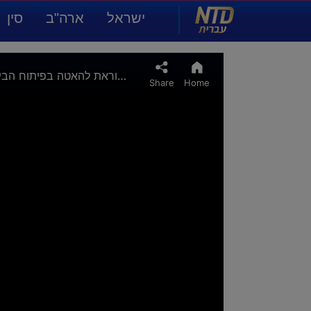
NTD עברית
ישראל
ארה"ב
סין
תרבות ואמנות