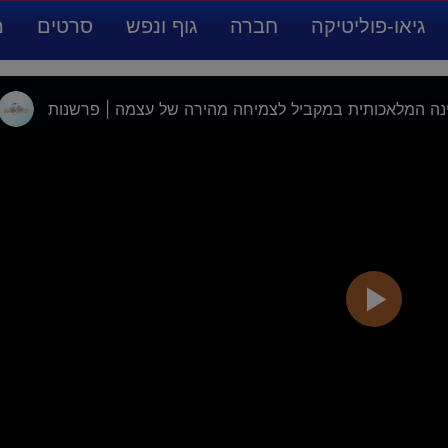
גיאו-פוליטיקה
חברה
גוף ונפש
סרטים
מ