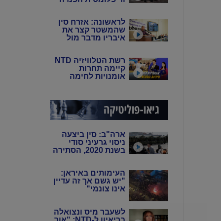
של סין: פיירו טוצי
לראשונה: אזרח סין
שהמשטר קצר את
איבריו מדבר מול
המצלמות
רשת הטלוויזיה NTD
קיימה תחרות
אומנויות לחימה
סיניות מסורתיות
ארה"ב: סין ביצעה
ניסוי גרעיני סודי
בשנת 2020, הסתירה
את המידע מהעולם
באמצעות שיבוש
העימותים באיראן:
מערכות הניטור
"יש גשם אך זה עדיין
אינו צונמי"
לשעבר מיס ונצואלה
בריאיון ל-NTD: "אור