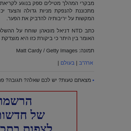
מבקרי המהלך מטילים ספק בנוגע לקריאתה
מתכוננת להנפקת מניות גדולה והצעד יכו
המקשות על יריבותיה להדביק את הפער.
כתב NTD דניאל מונאהן שוחח על הה
האומר בין היתר כי ביקורת כזו היא מוצדקת 
תמונה: Matt Cardy / Getty Images
ארה"ב
|
בעולם
|
•
מצאתם טעות? יש לכם שאלה? תגובה? פנו
הרשמו 
של חדשות NTD עברית 
לצפות בתכני