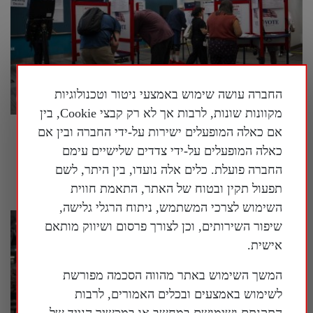
החברה עושה שימוש באמצעי ניטור וטכנולוגיות
מקוונות שונות, לרבות אך לא רק קבצי Cookie, בין
אם כאלה המופעלים ישירות על-ידי החברה ובין אם
בארה"ב נחשף עוד ועוד מידע על המעורבות של
המשטר הסיני במדינה
כאלה המופעלים על-ידי צדדים שלישיים עימם
החברה פועלת. כלים אלה נועדו, בין היתר, לשם
30 ביולי 2026
תפעול תקין ובטוח של האתר, התאמת חווית
השימוש לצרכי המשתמש, ניתוח הרגלי גלישה,
שיפור השירותים, וכן לצורך פרסום ושיווק מותאם
אישית.
המשך השימוש באתר מהווה הסכמה מפורשת
לשימוש באמצעים ובכלים האמורים, לרבות
התקנתם ושימושם במחשב או במכשיר הנייד של