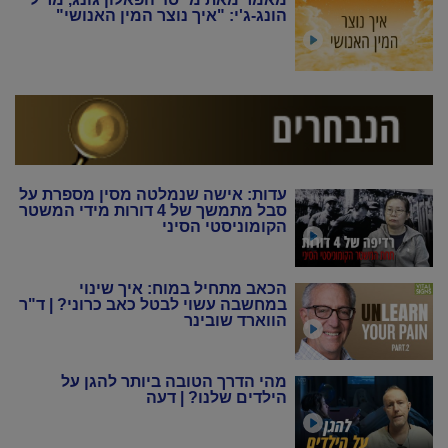
הונג-ג'י: "איך נוצר המין האנושי"
עדות: אישה שנמלטה מסין מספרת על
סבל מתמשך של 4 דורות מידי המשטר
הקומוניסטי הסיני
הכאב מתחיל במוח: איך שינוי
במחשבה עשוי לבטל כאב כרוני? | ד"ר
הווארד שובינר
מהי הדרך הטובה ביותר להגן על
הילדים שלנו? | דעה