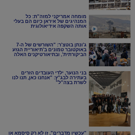
מומחה אמריקני למזה"ת: כל
המנהיגים של איראן כיום הם בעלי
אותה השקפה אידיאולוגית
ג'ונתן בוטצ'ר: "השורשים של ה-7
באוקטובר טמונים ב'תיאוריית הגזע
הביקורתית', ובתיאורטיקנים האלה
שניסו להחיות מחדש את המרקסיזם
של שנות ה-20 וה-30"
בני הנוער, ילדי העובדים הזרים
בעתירה לבג"ץ: "אנחנו כאן, תנו לנו
לשרת בצה"ל"
"עכשיו מדברים", זו לא רק סיסמא או