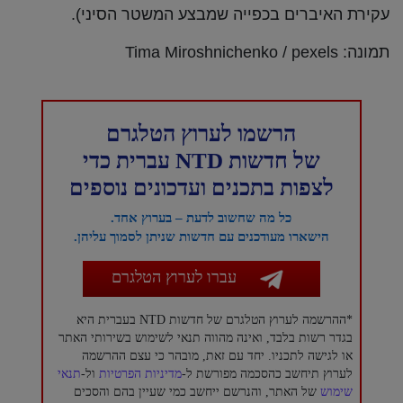
עקירת האיברים בכפייה שמבצע המשטר הסיני).
תמונה: Tima Miroshnichenko / pexels
הרשמו לערוץ הטלגרם
של חדשות NTD עברית כדי
לצפות בתכנים ועדכונים נוספים
כל מה שחשוב לדעת – בערוץ אחד.
הישארו מעודכנים עם חדשות שניתן לסמוך עליהן.
עברו לערוץ הטלגרם
*ההרשמה לערוץ הטלגרם של חדשות NTD בעברית היא
בגדר רשות בלבד, ואינה מהווה תנאי לשימוש בשירותי האתר
או לגישה לתכניו. יחד עם זאת, מובהר כי עצם ההרשמה
לערוץ תיחשב כהסכמה מפורשת ל-
מדיניות הפרטיות
ול-
תנאי
שימוש
של האתר, והנרשם ייחשב כמי שעיין בהם והסכים