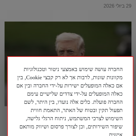
29 ביולי 2026
החברה עושה שימוש באמצעי ניטור וטכנולוגיות
מקוונות שונות, לרבות אך לא רק קבצי Cookie, בין
אם כאלה המופעלים ישירות על-ידי החברה ובין אם
כאלה המופעלים על-ידי צדדים שלישיים עימם
החברה פועלת. כלים אלה נועדו, בין היתר, לשם
תפעול תקין ובטוח של האתר, התאמת חווית
פרשן על המלחמה באיראן: "אסור לשכוח
השימוש לצרכי המשתמש, ניתוח הרגלי גלישה,
שמטרתה של איראן היא להשתלט על העולם"
שיפור השירותים, וכן לצורך פרסום ושיווק מותאם
28 ביולי 2026
אישית.