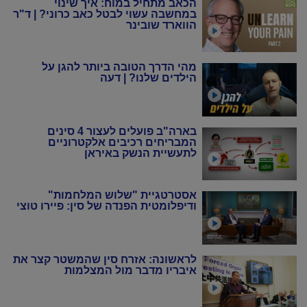
הכאב מתחיל במוח: איך שינוי
במחשבה עשוי לבטל כאב כרוני? | ד"ר
הווארד שובינר
מהי הדרך הטובה ביותר להגן על
הילדים שלנו? | דעה
בארה"ב פועלים לעצור 4 סינים
המבריחים רכיבים אלקטרוניים
לתעשיית הנשק באיראן
אסטרטגיית "שלוש המלחמות"
ודיפלומטית הפנדה של סין: פיירו טוצי
לראשונה: אזרח סין שהמשטר קצר את
איבריו מדבר מול המצלמות