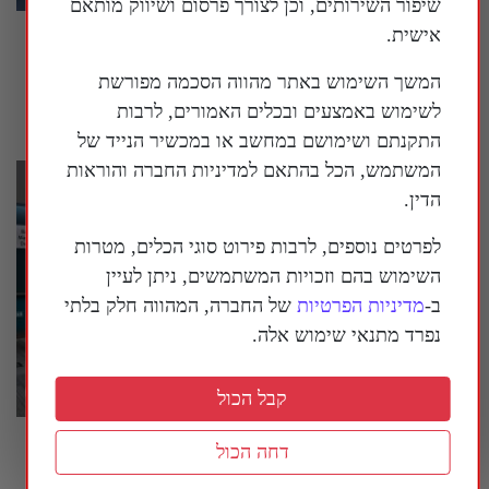
שיפור השירותים, וכן לצורך פרסום ושיווק מותאם
אישית.
ישיבה סוערת בסנאט האמריקני בנושא הטיפול
בקורונה, ד"ר פאוצ'י טען לזכות השתיקה
המשך השימוש באתר מהווה הסכמה מפורשת
30 ביולי 2026
לשימוש באמצעים ובכלים האמורים, לרבות
התקנתם ושימושם במחשב או במכשיר הנייד של
המשתמש, הכל בהתאם למדיניות החברה והוראות
הדין.
לפרטים נוספים, לרבות פירוט סוגי הכלים, מטרות
השימוש בהם וזכויות המשתמשים, ניתן לעיין
ב-
מדיניות הפרטיות
של החברה, המהווה חלק בלתי
נפרד מתנאי שימוש אלה.
קבל הכול
בארה"ב נחשף עוד ועוד מידע על המעורבות של
דחה הכול
המשטר הסיני במדינה