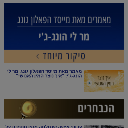
מאמר מאת מייסד הפאלון גונג, מר לי
הונג-ג'י: "איך נוצר המין האנושי"
עדות: אישה שנמלטה מסין מספרת על