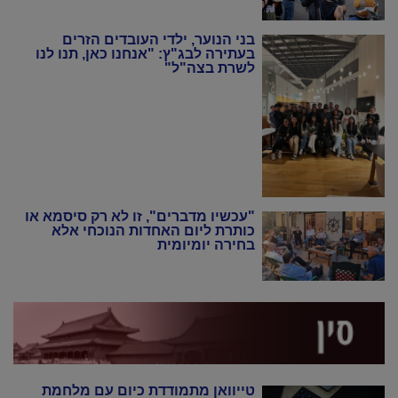
של שנות ה-20 וה-30"
בני הנוער, ילדי העובדים הזרים
בעתירה לבג"ץ: "אנחנו כאן, תנו לנו
לשרת בצה"ל"
"עכשיו מדברים", זו לא רק סיסמא או
כותרת ליום האחדות הנוכחי אלא
בחירה יומיומית
טייוואן מתמודדת כיום עם מלחמת