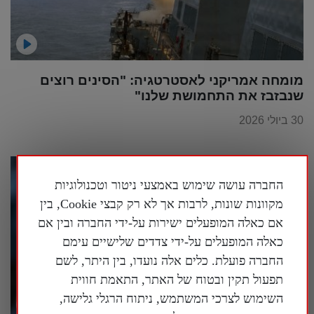
מומחה אמריקני לאסטרטגיה: "הסינים רוצים
שנבזבז את התחמושת שלנו"
30 ביולי 2026
החברה עושה שימוש באמצעי ניטור וטכנולוגיות
מקוונות שונות, לרבות אך לא רק קבצי Cookie, בין
אם כאלה המופעלים ישירות על-ידי החברה ובין אם
כאלה המופעלים על-ידי צדדים שלישיים עימם
החברה פועלת. כלים אלה נועדו, בין היתר, לשם
תפעול תקין ובטוח של האתר, התאמת חווית
השימוש לצרכי המשתמש, ניתוח הרגלי גלישה,