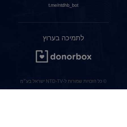
t.me/ntdhb_bot
לתמיכה בערוץ
© כל הזכויות שמורות ל-NTD-TV ישראל בע״מ