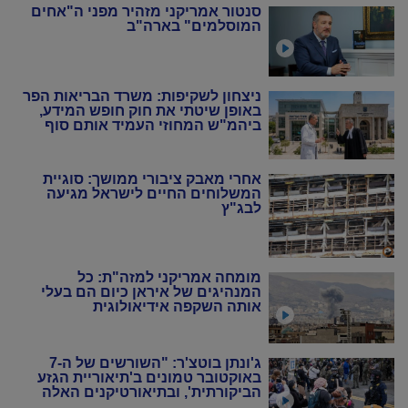
סנטור אמריקני מזהיר מפני ה"אחים
המוסלמים" בארה"ב
ניצחון לשקיפות: משרד הבריאות הפר
באופן שיטתי את חוק חופש המידע,
ביהמ"ש המחוזי העמיד אותם סוף
סוף במקום
אחרי מאבק ציבורי ממושך: סוגיית
המשלוחים החיים לישראל מגיעה
לבג"ץ
מומחה אמריקני למזה"ת: כל
המנהיגים של איראן כיום הם בעלי
אותה השקפה אידיאולוגית
ג'ונתן בוטצ'ר: "השורשים של ה-7
באוקטובר טמונים ב'תיאוריית הגזע
הביקורתית', ובתיאורטיקנים האלה
שניסו להחיות מחדש את המרקסיזם