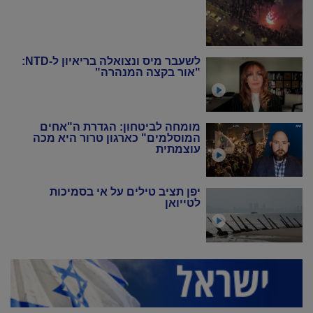
לשעבר מיס ונצואלה בריאיון ל-NTD:
"אור בקצה המנהרה"
מומחה לביטחון: הגדרת ה"אחים
המוסלמים" כארגון טרור היא מכה
עוצמתית
יפן תציב טילים על אי בסמיכות
לטייואן