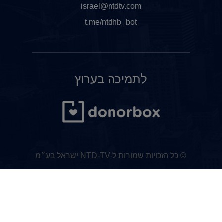
israel@ntdtv.com
t.me/ntdhb_bot
לתמיכה בערוץ
© כל הזכויות שמורות ל-NTD-TV ישראל בע״מ