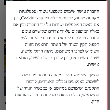
החברה עושה שימוש באמצעי ניטור וטכנולוגיות
טראמפ הורה: להציב שלטי אזהרה סביב מוזיאון
ההיסטוריה הלאומי של ארה"ב
מקוונות שונות, לרבות אך לא רק קבצי Cookie, בין
אם כאלה המופעלים ישירות על-ידי החברה ובין אם
26 ביולי 2026
כאלה המופעלים על-ידי צדדים שלישיים עימם
החברה פועלת. כלים אלה נועדו, בין היתר, לשם
תפעול תקין ובטוח של האתר, התאמת חווית
השימוש לצרכי המשתמש, ניתוח הרגלי גלישה,
שיפור השירותים, וכן לצורך פרסום ושיווק מותאם
אישית.
המשך השימוש באתר מהווה הסכמה מפורשת
לשימוש באמצעים ובכלים האמורים, לרבות
התקנתם ושימושם במחשב או במכשיר הנייד של
המשתמש, הכל בהתאם למדיניות החברה והוראות
הדין.
וושינגטון, ארה"ב: עצרת נרות גדולה לזכר מתרגלי
הפאלון גונג שנרדפו למוות על ידי המשטר