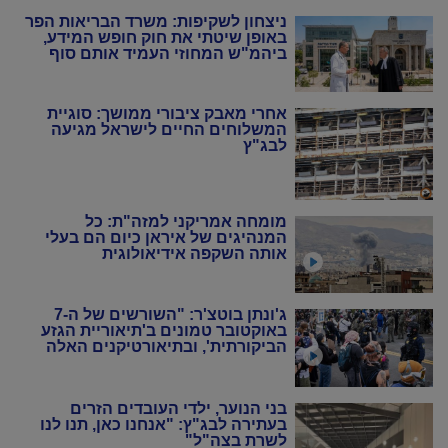
ניצחון לשקיפות: משרד הבריאות הפר
באופן שיטתי את חוק חופש המידע,
ביהמ"ש המחוזי העמיד אותם סוף
סוף במקום
אחרי מאבק ציבורי ממושך: סוגיית
המשלוחים החיים לישראל מגיעה
לבג"ץ
מומחה אמריקני למזה"ת: כל
המנהיגים של איראן כיום הם בעלי
אותה השקפה אידיאולוגית
ג'ונתן בוטצ'ר: "השורשים של ה-7
באוקטובר טמונים ב'תיאוריית הגזע
הביקורתית', ובתיאורטיקנים האלה
שניסו להחיות מחדש את המרקסיזם
של שנות ה-20 וה-30"
בני הנוער, ילדי העובדים הזרים
בעתירה לבג"ץ: "אנחנו כאן, תנו לנו
לשרת בצה"ל"