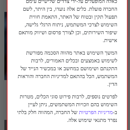
כאלה המופעלים על-ידי צדדים שלישיים עימם
החברה פועלת. כלים אלה נועדו, בין היתר, לשם
תפעול תקין ובטוח של האתר, התאמת חווית
השימוש לצרכי המשתמש, ניתוח הרגלי גלישה,
שיפור השירותים, וכן לצורך פרסום ושיווק מותאם
אישית.
המשך השימוש באתר מהווה הסכמה מפורשת
לשימוש באמצעים ובכלים האמורים, לרבות
התקנתם ושימושם במחשב או במכשיר הנייד של
המשתמש, הכל בהתאם למדיניות החברה והוראות
הדין.
ישיבה סוערת בסנאט האמריקני בנושא הטיפול
בקורונה, ד"ר פאוצ'י טען לזכות השתיקה
לפרטים נוספים, לרבות פירוט סוגי הכלים, מטרות
השימוש בהם וזכויות המשתמשים, ניתן לעיין
30 ביולי 2026
ב-
מדיניות הפרטיות
של החברה, המהווה חלק בלתי
נפרד מתנאי שימוש אלה.