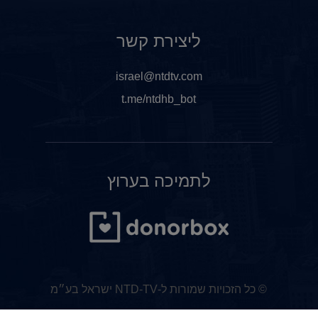
ליצירת קשר
israel@ntdtv.com
t.me/ntdhb_bot
לתמיכה בערוץ
© כל הזכויות שמורות ל-NTD-TV ישראל בע״מ