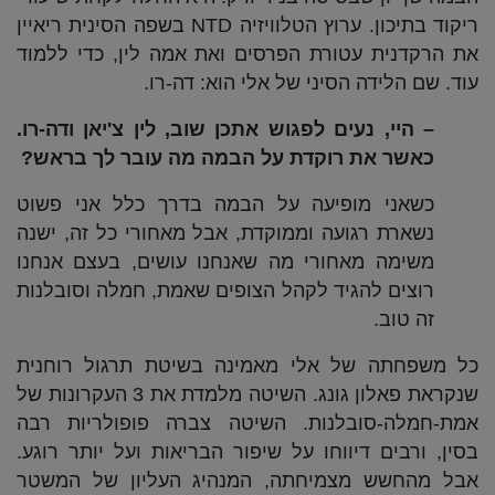
ריקוד בתיכון. ערוץ הטלוויזיה NTD בשפה הסינית ריאיין
את הרקדנית עטורת הפרסים ואת אמה לין, כדי ללמוד
עוד. שם הלידה הסיני של אלי הוא: דה-רו.
– היי, נעים לפגוש אתכן שוב, לין צ'יאן ודה-רו.
כאשר את רוקדת על הבמה מה עובר לך בראש?
כשאני מופיעה על הבמה בדרך כלל אני פשוט
נשארת רגועה וממוקדת, אבל מאחורי כל זה, ישנה
משימה מאחורי מה שאנחנו עושים, בעצם אנחנו
רוצים להגיד לקהל הצופים שאמת, חמלה וסובלנות
זה טוב.
כל משפחתה של אלי מאמינה בשיטת תרגול רוחנית
שנקראת פאלון גונג. השיטה מלמדת את 3 העקרונות של
אמת-חמלה-סובלנות. השיטה צברה פופולריות רבה
בסין, ורבים דיווחו על שיפור הבריאות ועל יותר רוגע.
אבל מהחשש מצמיחתה, המנהיג העליון של המשטר