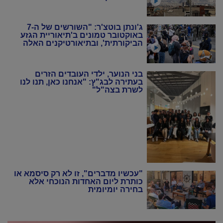
ג'ונתן בוטצ'ר: "השורשים של ה-7
באוקטובר טמונים ב'תיאוריית הגזע
הביקורתית', ובתיאורטיקנים האלה
שניסו להחיות מחדש את המרקסיזם
של שנות ה-20 וה-30"
בני הנוער, ילדי העובדים הזרים
בעתירה לבג"ץ: "אנחנו כאן, תנו לנו
לשרת בצה"ל"
"עכשיו מדברים", זו לא רק סיסמא או
כותרת ליום האחדות הנוכחי אלא
בחירה יומיומית