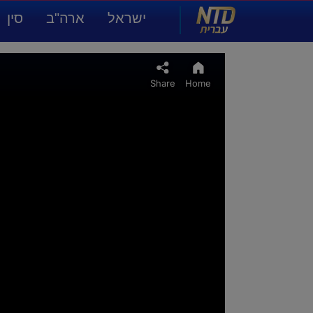
NTD עברית
ישראל
ארה"ב
סין
תרבות ואמנות