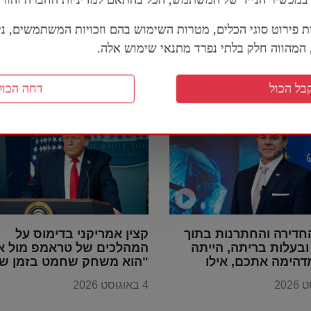
ת פירוט סוגי הכלים, מטרות השימוש בהם וזכויות המשתמשים, נית
מהווה חלק בלתי נפרד מתנאי שימוש אלה.
 אלינו דרך
הטלגרם
או דרך
המייל
בל הכול
דחה הכול
חדירה והחתרנות בתוך
קצין אמריקני בדימוס על
בעלות בריתה, הייתה
המהלכים של טראמפ מול אי
דהימה אתכם, אילו
"הוא משחק שחמט בזמן שכ
ייתם מבינים את
משחקים דמקה"
4 באוגוסט 2026