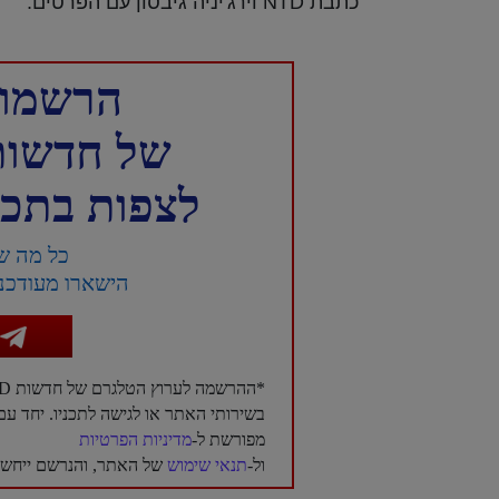
כתבת NTD וירג'יניה גיבסון עם הפרטים.
הרשמו 
של חדשות NTD עברית 
לצפות בתכני
כל מה ש
הישארו מעודכני
*ההרשמה לערוץ הטלגרם של חדשות NTD בעברית היא בגדר רשות בלבד, ואינה מהווה תנאי לשימוש
בשירותי האתר או לגישה לתכניו. יחד 
מפורשת ל-
מדיניות הפרטיות
ול-
תנאי שימוש
של האתר, והנרשם ייחשב 