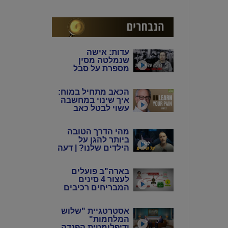
המין האנושי"
עדות: אישה
שנמלטה מסין
מספרת על סבל
מתמשך של 4 דורות
מידי המשטר
הכאב מתחיל במוח:
הקומוניסטי הסיני
איך שינוי במחשבה
עשוי לבטל כאב
כרוני? | ד"ר הווארד
שובינר
מהי הדרך הטובה
ביותר להגן על
הילדים שלנו? | דעה
בארה"ב פועלים
לעצור 4 סינים
המבריחים רכיבים
אלקטרוניים
לתעשיית הנשק
אסטרטגיית "שלוש
באיראן
המלחמות"
ודיפלומטית הפנדה