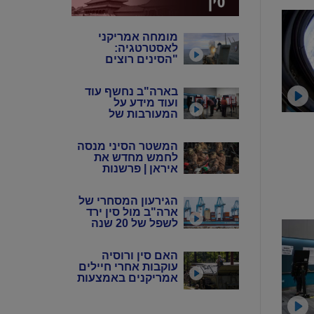
מומחה אמריקני
לאסטרטגיה:
"הסינים רוצים
שנבזבז את
התחמושת שלנו"
בארה"ב נחשף עוד
ועוד מידע על
המעורבות של
המשטר הסיני
במדינה
המשטר הסיני מנסה
לחמש מחדש את
איראן | פרשנות
הגירעון המסחרי של
ארה"ב מול סין ירד
לשפל של 20 שנה
האם סין ורוסיה
עוקבות אחרי חיילים
אמריקנים באמצעות
אפליקציות?