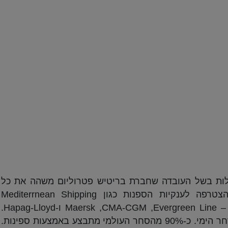
עלות בשל העובדה שחברת בריטיש פטרוליום משהה את כל
מעבר המשלוחים בים האדום. החברה הצטרפה לענקיות הספנות כגון Mediterrnean Shipping
Company, חברת הספנות הגדולה בעולם – Maersk ,CMA-CGM ,Evergreen Line ו-Hapag-Lloyd.
חברות הספנות האלה מנהלות כ-60% מהסחר הימי. כ-90% מהסחר העולמי מתבצע באמצעות ספינות.