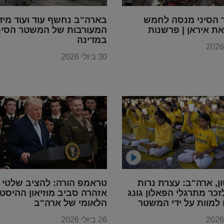
הסיני מנסה לחמש
בארה"ב נחשף עוד ועוד מיד
ת איראן | פרשנות
המעורבות של המשטר הסינ
במדינה
30 ביולי 2026
ון, ארה"ב: עצרת נרות
טראמפ הורה: להציב שלטי
זכר מתרגלי הפאלון גונג
אזהרה סביב מוזיאון ההיסטו
למוות על ידי המשטר
הלאומי של ארה"ב
סטי הסיני
26 ביולי 2026