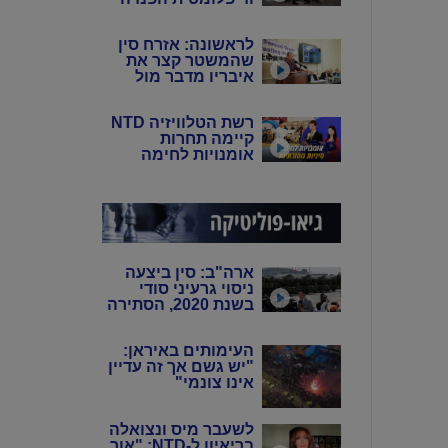
של סין: פיירו טוצי
לראשונה: אזרח סין
שהמשטר קצר את
איבריו מדבר מול
המצלמות
רשת הטלוויזיה NTD
קיימה תחרות
אומנויות לחימה
סיניות מסורתיות
ארה"ב: סין ביצעה
ניסוי גרעיני סודי
בשנת 2020, הסתירה
את המידע מהעולם
באמצעות שיבוש
העימותים באיראן:
מערכות הניטור
"יש גשם אך זה עדיין
אינו צונמי"
לשעבר מיס ונצואלה
בריאיון ל-NTD: "אור