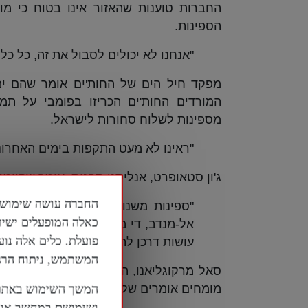
החברות טוענות שהאזור אינו בטוח כי מו
הספינות.
"אנחנו לא יכולים לסבול את זה, כל כלי
מפקד חיל הים של החות'ים אומר שהם ימ
המורדים החות'ים הכריזו בפומבי על ת
מספינות לשלוח סחורות לישראל.
"ראינו לא מעט התקפות בימים האחרוני
ג'ון סטאופרט, אנליסט ספנות, אומר שקיימת
"ספינות משנות את נתיב השיט, אך 
כאלה המופעלים ישיר
פועלת. כלים אלה נוע
עושות דרכן לתעלת סואץ וממנה".
המשתמש, ניתוח הרגלי
סאל מרקוגליאנו, היסטוריון ימי, אומר שמצ
מומחים אומרים שלא ברור מה תהיה ההשפע
המשך השימוש באתר 
ושימושם במחשב או ב