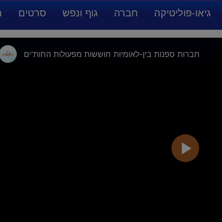
גיאו-פוליטיקה
חברה
גוף ונפש
סרטים
מ