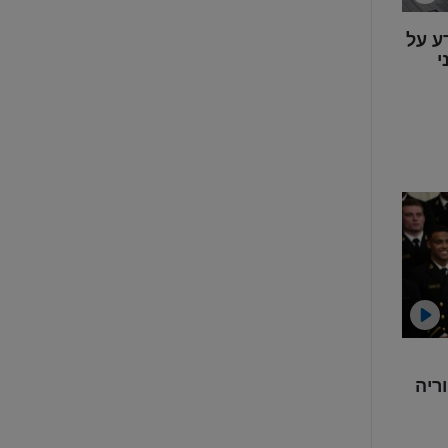
ע על
י
ריה