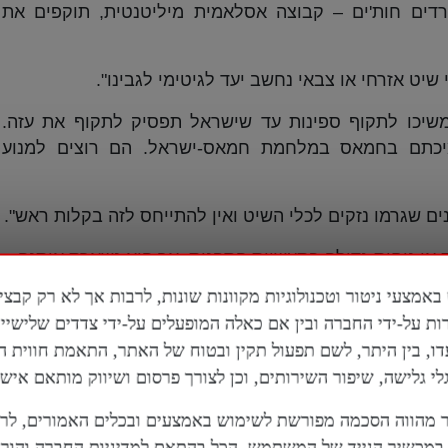
רדים חות'ים – קבוצה אסלאמית מיליטנטית, תוקפים את
 שיט אזרחי או צבאי נחשב יעד לגיטימי לגבינו".
שיכו לתקוף ספינות עד שישראל תפסיק לתקוף את עזה.
מיכתם בחמאס במלחמת חמאס-ישראל. הם רוצים למנוע
ם שגרמו נזקים לכלי השיט ואין להתייחס לזה בקלות ראש".
 אי נוחות גדולה בתעשיית הספנות, אך היא נשארת איתנה.
רוב הספינות בעולם אינן צריכות לשנות את נתיבן. באב
ות על-ידי החברה ובין אם כאלה המופעלים על-ידי צדדים שלישי
אל-מנדב, די מלא כרגע. בדרך כלל רואים כ-17,000 ספינות עוברות דרך האזור הזה, מן הסתם, הן
דו, בין היתר, לשם תפעול תקין ובטוח של האתר, התאמת חווית 
 גלישה, שיפור השירותים, וכן לצורך פרסום ושיווק מותאם אישי
רים תפסיד מיליוני דולרים בכל יום, כל עוד זה יימשך, אבל
ה העולמית הכוללת.
מהווה הסכמה מפורשת לשימוש באמצעים ובכלים האמורים, לר
מכשיר הנייד של המשתמש, הכל בהתאם למדיניות החברה והוראו