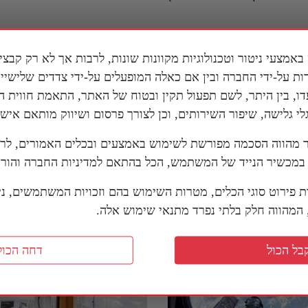
ות על-ידי החברה ובין אם כאלה המופעלים על-ידי צדדים שלישי
דו, בין היתר, לשם תפעול תקין ובטוח של האתר, התאמת חווית 
 גלישה, שיפור השירותים, וכן לצורך פרסום ושיווק מותאם אישי
מהווה הסכמה מפורשת לשימוש באמצעים ובכלים האמורים, לר
מכשיר הנייד של המשתמש, הכל בהתאם למדיניות החברה והוראו
ריקני בדימוס על
סנטור אמריקני מזהיר מפני
ם של טראמפ מול איראן:
ה"אחים המוסלמים" בארה"
ת פירוט סוגי הכלים, מטרות השימוש בהם וזכויות המשתמשים, נית
שחק שחמט בזמן שכולם
מהווה חלק בלתי נפרד מתנאי שימוש אלה.
7 באוגוסט 2026
 דמקה"
בל הכול
דחה הכול