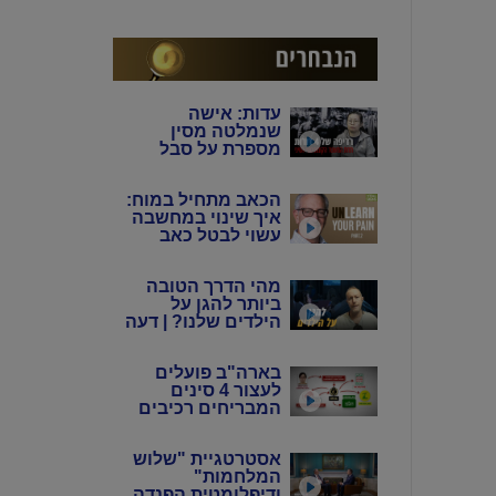
המין האנושי"
עדות: אישה
שנמלטה מסין
מספרת על סבל
מתמשך של 4 דורות
מידי המשטר
הכאב מתחיל במוח:
הקומוניסטי הסיני
איך שינוי במחשבה
עשוי לבטל כאב
כרוני? | ד"ר הווארד
שובינר
מהי הדרך הטובה
ביותר להגן על
הילדים שלנו? | דעה
בארה"ב פועלים
לעצור 4 סינים
המבריחים רכיבים
אלקטרוניים
לתעשיית הנשק
אסטרטגיית "שלוש
באיראן
המלחמות"
ודיפלומטית הפנדה