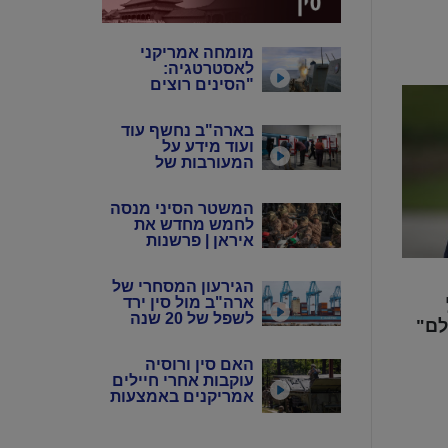
מומחה אמריקני
לאסטרטגיה:
"הסינים רוצים
שנבזבז את
התחמושת שלנו"
בארה"ב נחשף עוד
ועוד מידע על
המעורבות של
המשטר הסיני
במדינה
המשטר הסיני מנסה
לחמש מחדש את
איראן | פרשנות
הגירעון המסחרי של
ארה"ב מול סין ירד
לשפל של 20 שנה
לם"
האם סין ורוסיה
עוקבות אחרי חיילים
אמריקנים באמצעות
אפליקציות?