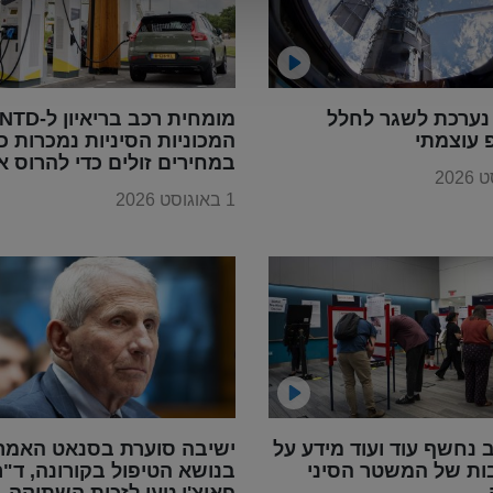
נערכת לשגר לחלל
 עוצמתי
המכוניות הסיניות נמכרות כ
במחירים זולים כדי להרוס א
תעשיית הרכב בכל העולם,
1 באוגוסט 2026
בדומה למה שקרה עם מוצרי
החשמל
נחשף עוד ועוד מידע על
ישיבה סוערת בסנאט האמרי
ות של המשטר הסיני
בנושא הטיפול בקורונה, ד"ר
פאוצ'י טען לזכות השתיקה