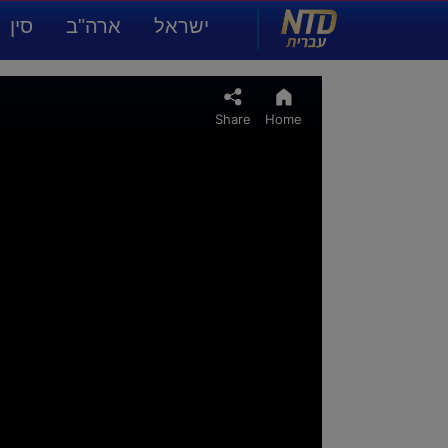
NTD עברית
ישראל
ארה"ב
סין
תרבות ואמנות