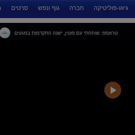
גיאו-פוליטיקה
חברה
גוף ונפש
סרטים
מ