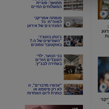
ממושך: סוגיית
סוף במקום
המשלוחים החיים
לישראל מגיעה
לבג"ץ
מומחה אמריקני
למזה"ת: כל
המנהיגים של איראן
מומחית רכב בריאיון ל-NTD:
כיום הם בעלי אותה
רגע
השקפה אידיאולוגית
ת
ג'ונתן בוטצ'ר:
"השורשים של ה-7
באוקטובר טמונים
ב'תיאוריית הגזע
הביקורתית',
בני הנוער, ילדי
ובתיאורטיקנים
העובדים הזרים
האלה שניסו להחיות
בעתירה לבג"ץ:
מחדש את
"אנחנו כאן, תנו לנו
המרקסיזם של שנות
לשרת בצה"ל"
ה-20 וה-30"
"עכשיו מדברים", זו
לא רק סיסמא או
כותרת ליום האחדות
הנוכחי אלא בחירה
קני
יומיומית