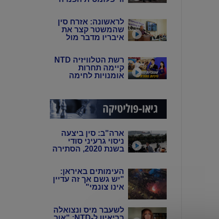
של סין: פיירו טוצי
לראשונה: אזרח סין
שהמשטר קצר את
איבריו מדבר מול
המצלמות
רשת הטלוויזיה NTD
קיימה תחרות
אומנויות לחימה
סיניות מסורתיות
ארה"ב: סין ביצעה
ניסוי גרעיני סודי
בשנת 2020, הסתירה
את המידע מהעולם
באמצעות שיבוש
העימותים באיראן:
מערכות הניטור
"יש גשם אך זה עדיין
אינו צונמי"
לשעבר מיס ונצואלה
בריאיון ל-NTD: "אור