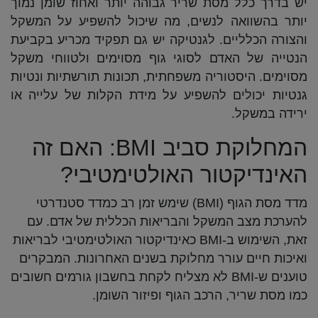
יש בדרך כלל מסת שריר גבוהה יותר ואחוז שומן נמוך
יותר בהשוואה לנשים, מה שיכול להשפיע על המשקל
והצורה הכלליים. לגנטיקה יש גם תפקיד מכריע בקביעת
הנטייה של האדם לסוגי גוף מסוימים ולטווחי משקל
מסוימים. היסטוריה משפחתית, תכונות תורשתיות ונטיות
גנטיות יכולים להשפיע על מידת הקלות של עלייה או
ירידה במשקל.
המחלוקת סביב BMI: האם זה
האינדיקטור האולטימטיבי?
מדד מסת הגוף (BMI) שימש זמן רב כמדד סטנדרטי
להערכת מצב המשקל והבריאות הכללית של אדם. עם
זאת, השימוש ב-BMI כאינדיקטור האולטימטיבי לבריאות
ואיכות חיים עורר מחלוקת בשנים האחרונות. המבקרים
טוענים ש-BMI לא מצליח לקחת בחשבון גורמים חשובים
כמו מסת שריר, הרכב הגוף ופיזור השומן.