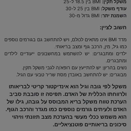
משקל תקין:
BMI בין 18.5 ל-25
עודף משקל:
BMI בין 25 ל-30
השמנת יתר:
BMI גדול מ-30
חשוב לציין:
מדד BMI אינו מתאים לכולם, ויש להתחשב גם בגורמים נוספים
כמו גיל, מין, הרכב גוף ומצב בריאותי.
ילדים ומתבגרים: יש להשתמש במחשבונים ייעודיים לילדים
ומתבגרים.
נשים בהריון: יש להתייעץ עם רופא/ה לגבי משקל תקין.
מבוגרים: יש להתחשב באובדן מסת שריר טבעי עם הגיל.
משקל לפי גובה וגיל הוא אינדיקטור קריטי לבריאותו
ולרווחתו הכללית של האדם. תפיסה זו סובבת סביב
הערכת טווח משקל בריא המבוסס על גובהו, גילו של
האדם ולעיתים גורמים נוספים כמו מגדר והרכב הגוף.
הוא משמש ככלי מעשי בהערכת מצב תזונתי וזיהוי
סיכונים בריאותיים פוטנציאליים.