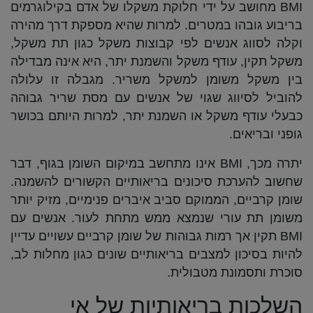
BMI מחושב על ידי חלוקת משקלו של אדם בקילוגרמים
בריבוע גובהו במטרים. למרות שהיא מספקת דרך מהירה
וקלה לסווג אנשים לפי קבוצות משקל כגון תת משקל,
משקל תקין, עודף משקל והשמנת יתר, היא אינה מבדילה
בין משקל משומן למשקל משריר. מגבלה זו עלולה
להוביל לסיווג שגוי של אנשים עם מסת שריר גבוהה
כבעלי עודף משקל או השמנת יתר, למרות היותם בכושר
גופני ובריאים.
יתרה מכך, BMI אינו מתחשב במיקום השומן בגוף, דבר
שחשוב להערכת סיכונים בריאותיים הקשורים להשמנה.
שומן קרביים, הממוקם סביב איברים פנימיים, מזיק יותר
משומן תת עורי שנמצא ממש מתחת לעור. אנשים עם
BMI תקין אך רמות גבוהות של שומן קרביים עשויים עדיין
להיות בסיכון למצבים בריאותיים שונים כגון מחלות לב,
סוכרת ותסמונת מטבולית.
השלכות בריאותיות של אי