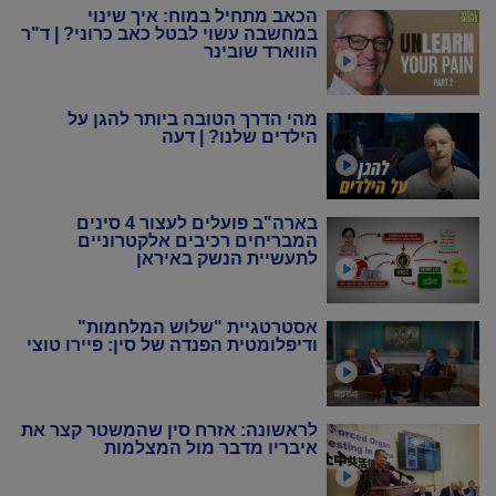
הכאב מתחיל במוח: איך שינוי
במחשבה עשוי לבטל כאב כרוני? | ד"ר
הווארד שובינר
מהי הדרך הטובה ביותר להגן על
הילדים שלנו? | דעה
בארה"ב פועלים לעצור 4 סינים
המבריחים רכיבים אלקטרוניים
לתעשיית הנשק באיראן
אסטרטגיית "שלוש המלחמות"
ודיפלומטית הפנדה של סין: פיירו טוצי
לראשונה: אזרח סין שהמשטר קצר את
איבריו מדבר מול המצלמות