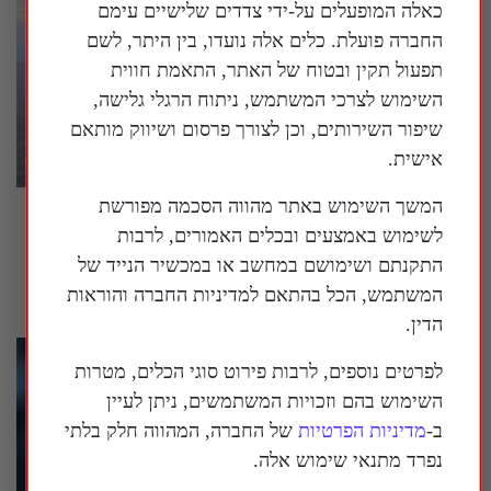
כאלה המופעלים על-ידי צדדים שלישיים עימם
החברה פועלת. כלים אלה נועדו, בין היתר, לשם
תפעול תקין ובטוח של האתר, התאמת חווית
השימוש לצרכי המשתמש, ניתוח הרגלי גלישה,
שיפור השירותים, וכן לצורך פרסום ושיווק מותאם
אישית.
המשך השימוש באתר מהווה הסכמה מפורשת
מומחה אמריקני לאסטרטגיה: "הסינים רוצים
לשימוש באמצעים ובכלים האמורים, לרבות
שנבזבז את התחמושת שלנו"
התקנתם ושימושם במחשב או במכשיר הנייד של
30 ביולי 2026
המשתמש, הכל בהתאם למדיניות החברה והוראות
הדין.
לפרטים נוספים, לרבות פירוט סוגי הכלים, מטרות
השימוש בהם וזכויות המשתמשים, ניתן לעיין
ב-
מדיניות הפרטיות
של החברה, המהווה חלק בלתי
נפרד מתנאי שימוש אלה.