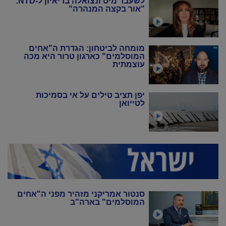
לשעבר מיס ונצואלה בריאיון ל-NTD:
"אור בקצה המנהרה"
מומחה לביטחון: הגדרת ה"אחים
המוסלמים" כארגון טרור היא מכה
עוצמתית
יפן תציב טילים על אי בסמיכות
לטייואן
סנטור אמריקני מזהיר מפני ה"אחים
המוסלמים" בארה"ב