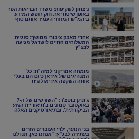
ניצחון לשקיפות: משרד הבריאות הפר
באופן שיטתי את חוק חופש המידע,
ביהמ"ש המחוזי העמיד אותם סוף
סוף במקום
אחרי מאבק ציבורי ממושך: סוגיית
המשלוחים החיים לישראל מגיעה
לבג"ץ
מומחה אמריקני למזה"ת: כל
המנהיגים של איראן כיום הם בעלי
אותה השקפה אידיאולוגית
ג'ונתן בוטצ'ר: "השורשים של ה-7
באוקטובר טמונים ב'תיאוריית הגזע
הביקורתית', ובתיאורטיקנים האלה
שניסו להחיות מחדש את המרקסיזם
של שנות ה-20 וה-30"
בני הנוער, ילדי העובדים הזרים
בעתירה לבג"ץ: "אנחנו כאן, תנו לנו