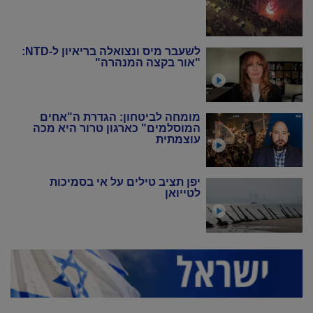
לשעבר מיס ונצואלה בריאיון ל-NTD:
"אור בקצה המנהרה"
מומחה לביטחון: הגדרת ה"אחים
המוסלמים" כארגון טרור היא מכה
עוצמתית
יפן תציב טילים על אי בסמיכות
לטייואן