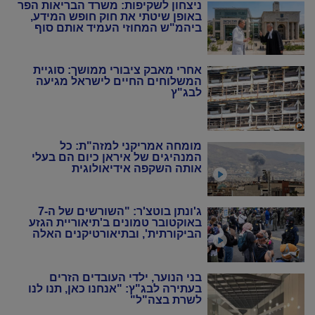
ניצחון לשקיפות: משרד הבריאות הפר
באופן שיטתי את חוק חופש המידע,
ביהמ"ש המחוזי העמיד אותם סוף
סוף במקום
אחרי מאבק ציבורי ממושך: סוגיית
המשלוחים החיים לישראל מגיעה
לבג"ץ
מומחה אמריקני למזה"ת: כל
המנהיגים של איראן כיום הם בעלי
אותה השקפה אידיאולוגית
ג'ונתן בוטצ'ר: "השורשים של ה-7
באוקטובר טמונים ב'תיאוריית הגזע
הביקורתית', ובתיאורטיקנים האלה
שניסו להחיות מחדש את המרקסיזם
של שנות ה-20 וה-30"
בני הנוער, ילדי העובדים הזרים
בעתירה לבג"ץ: "אנחנו כאן, תנו לנו
לשרת בצה"ל"