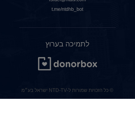
t.me/ntdhb_bot
לתמיכה בערוץ
© כל הזכויות שמורות ל-NTD-TV ישראל בע״מ