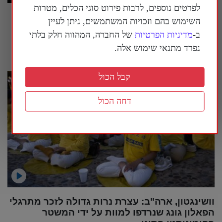
לפרטים נוספים, לרבות פירוט סוגי הכלים, מטרות
טראמפ הורה: להציב שלטי אזהרה סביב מוזיאון
השימוש בהם וזכויות המשתמשים, ניתן לעיין
ההיסטוריה הלאומי של ארה"ב
ב-
מדיניות הפרטיות
של החברה, המהווה חלק בלתי
26 ביולי 2026
נפרד מתנאי שימוש אלה.
קבל הכול
דחה הכול
וושינגטון, ארה"ב: עצרת נרות גדולה לזכר מתרגלי
הפאלון גונג שנרדפו למוות על ידי המשטר