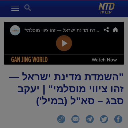
NTD עברית
Search for:
Menu
"השמדת מדינת ישראל —
זהו ציווי מוסלמי" | יעקב
סבג – סא"ל (במיל')