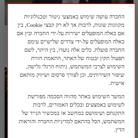
החברה עושה שימוש באמצעי ניטור וטכנולוגיות
מקוונות שונות, לרבות אך לא רק קבצי Cookie, בין
אם כאלה המופעלים ישירות על-ידי החברה ובין אם
פרשן על המלחמה באיראן: "אסור לשכוח
שמטרתה של איראן היא להשתלט על העולם"
כאלה המופעלים על-ידי צדדים שלישיים עימם
החברה פועלת. כלים אלה נועדו, בין היתר, לשם
28 ביולי 2026
תפעול תקין ובטוח של האתר, התאמת חווית
השימוש לצרכי המשתמש, ניתוח הרגלי גלישה,
שיפור השירותים, וכן לצורך פרסום ושיווק מותאם
אישית.
המשך השימוש באתר מהווה הסכמה מפורשת
לשימוש באמצעים ובכלים האמורים, לרבות
התקנתם ושימושם במחשב או במכשיר הנייד של
המשתמש, הכל בהתאם למדיניות החברה והוראות
הדין.