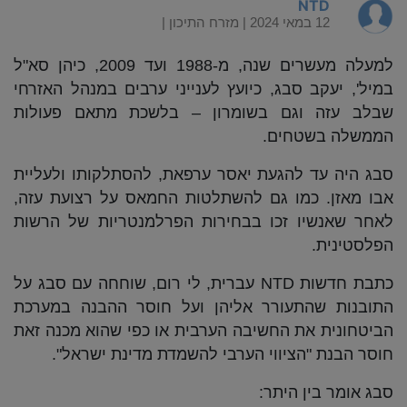
NTD
12 במאי 2024 |
מזרח התיכון
|
למעלה מעשרים שנה, מ-1988 ועד 2009, כיהן סא"ל
במיל', יעקב סבג, כיועץ לענייני ערבים במנהל האזרחי
שבלב עזה וגם בשומרון – בלשכת מתאם פעולות
הממשלה בשטחים.
סבג היה עד להגעת יאסר ערפאת, להסתלקותו ולעליית
אבו מאזן. כמו גם להשתלטות החמאס על רצועת עזה,
לאחר שאנשיו זכו בבחירות הפרלמנטריות של הרשות
הפלסטינית.
כתבת חדשות NTD עברית, לי רום, שוחחה עם סבג על
התובנות שהתעורר אליהן ועל חוסר ההבנה במערכת
הביטחונית את החשיבה הערבית או כפי שהוא מכנה זאת
חוסר הבנת "הציווי הערבי להשמדת מדינת ישראל".
סבג אומר בין היתר: