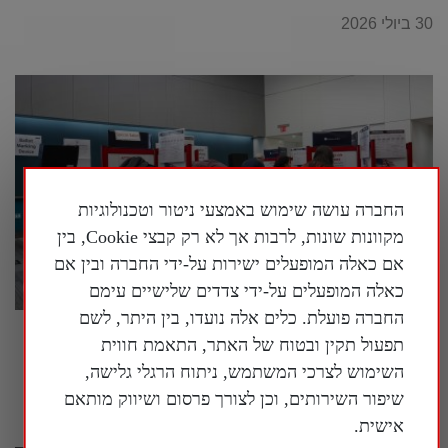
30 ביולי 2026
החברה עושה שימוש באמצעי ניטור וטכנולוגיות
מקוונות שונות, לרבות אך לא רק קבצי Cookie, בין
אם כאלה המופעלים ישירות על-ידי החברה ובין אם
כאלה המופעלים על-ידי צדדים שלישיים עימם
החברה פועלת. כלים אלה נועדו, בין היתר, לשם
בארה"ב נחשף עוד ועוד מידע על המעורבות של
תפעול תקין ובטוח של האתר, התאמת חווית
המשטר הסיני במדינה
השימוש לצרכי המשתמש, ניתוח הרגלי גלישה,
30 ביולי 2026
שיפור השירותים, וכן לצורך פרסום ושיווק מותאם
אישית.