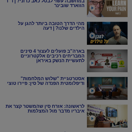
במחשבה עשוי לבטל כאב כרוני? | ד"ר
הווארד שובינר
מהי הדרך הטובה ביותר להגן על
הילדים שלנו? | דעה
בארה"ב פועלים לעצור 4 סינים
המבריחים רכיבים אלקטרוניים
לתעשיית הנשק באיראן
אסטרטגיית "שלוש המלחמות"
ודיפלומטית הפנדה של סין: פיירו טוצי
לראשונה: אזרח סין שהמשטר קצר את
איבריו מדבר מול המצלמות