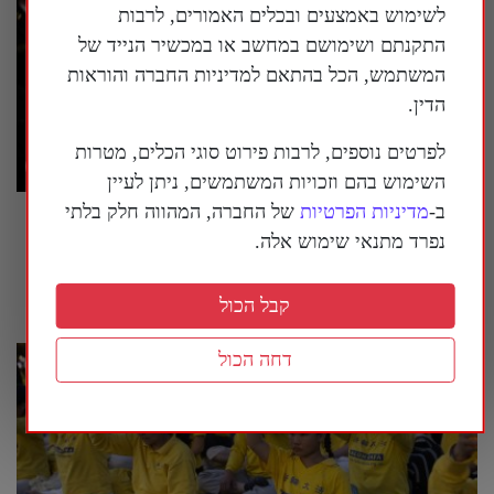
לשימוש באמצעים ובכלים האמורים, לרבות
התקנתם ושימושם במחשב או במכשיר הנייד של
המשתמש, הכל בהתאם למדיניות החברה והוראות
הדין.
לפרטים נוספים, לרבות פירוט סוגי הכלים, מטרות
השימוש בהם וזכויות המשתמשים, ניתן לעיין
ב-
מדיניות הפרטיות
של החברה, המהווה חלק בלתי
טראמפ הורה: להציב שלטי אזהרה סביב מוזיאון
נפרד מתנאי שימוש אלה.
ההיסטוריה הלאומי של ארה"ב
26 ביולי 2026
קבל הכול
דחה הכול