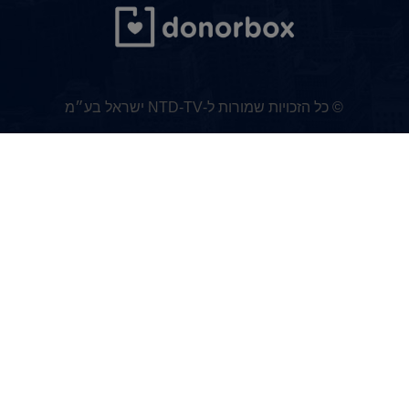
© כל הזכויות שמורות ל-NTD-TV ישראל בע״מ