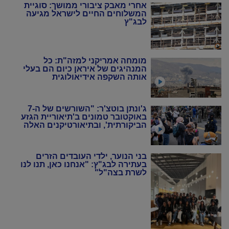
אחרי מאבק ציבורי ממושך: סוגיית
המשלוחים החיים לישראל מגיעה
לבג"ץ
מומחה אמריקני למזה"ת: כל
המנהיגים של איראן כיום הם בעלי
אותה השקפה אידיאולוגית
ג'ונתן בוטצ'ר: "השורשים של ה-7
באוקטובר טמונים ב'תיאוריית הגזע
הביקורתית', ובתיאורטיקנים האלה
שניסו להחיות מחדש את המרקסיזם
של שנות ה-20 וה-30"
בני הנוער, ילדי העובדים הזרים
בעתירה לבג"ץ: "אנחנו כאן, תנו לנו
לשרת בצה"ל"