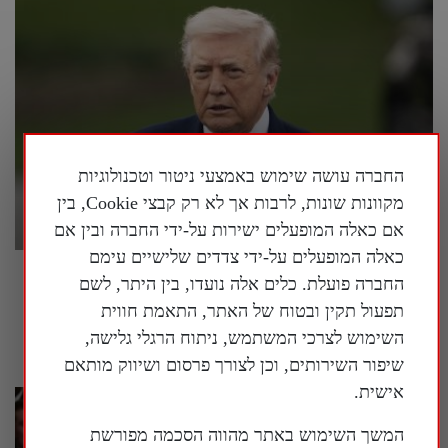
החברה עושה שימוש באמצעי ניטור וטכנולוגיות
מקוונות שונות, לרבות אך לא רק קבצי Cookie, בין
אם כאלה המופעלים ישירות על-ידי החברה ובין אם
כאלה המופעלים על-ידי צדדים שלישיים עימם
פרשן על המלחמה באיראן: "אסור לשכוח
החברה פועלת. כלים אלה נועדו, בין היתר, לשם
שמטרתה של איראן היא להשתלט על העולם"
תפעול תקין ובטוח של האתר, התאמת חווית
28 ביולי 2026
השימוש לצרכי המשתמש, ניתוח הרגלי גלישה,
שיפור השירותים, וכן לצורך פרסום ושיווק מותאם
אישית.
המשך השימוש באתר מהווה הסכמה מפורשת