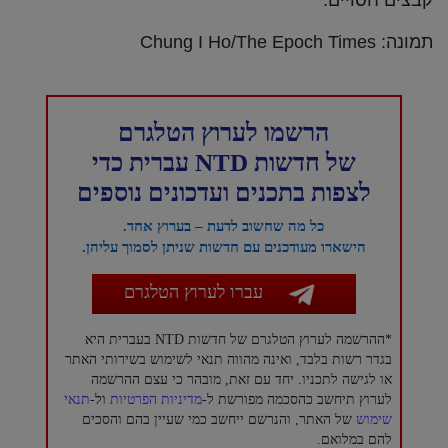
קבצים חסויים.
תמונה: Chung I Ho/The Epoch Times
הרשמו לערוץ הטלגרם
של חדשות NTD עברית כדי
לצפות בתכנים ועדכונים נוספים
כל מה שחשוב לדעת – בערוץ אחד.
הישארו מעודכנים עם חדשות שניתן לסמוך עליהן.
עברו לערוץ הטלגרם
*ההרשמה לערוץ הטלגרם של חדשות NTD בעברית היא
בגדר רשות בלבד, ואינה מהווה תנאי לשימוש בשירותי האתר
או לגישה לתכניו. יחד עם זאת, מובהר כי עצם ההרשמה
לערוץ תיחשב כהסכמה מפורשת ל-
מדיניות הפרטיות
ול-
תנאי
שימוש
של האתר, והנרשם ייחשב כמי שעיין בהם והסכים
להם במלואם.