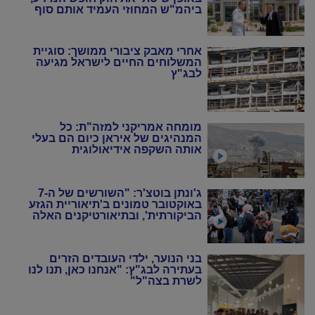
ביהמ"ש המחוזי העמיד אותם סוף
סוף במקום
אחרי מאבק ציבורי ממושך: סוגיית
המשלוחים החיים לישראל מגיעה
לבג"ץ
מומחה אמריקני למזה"ת: כל
המנהיגים של איראן כיום הם בעלי
אותה השקפה אידיאולוגית
ג'ונתן בוטצ'ר: "השורשים של ה-7
באוקטובר טמונים ב'תיאוריית הגזע
הביקורתית', ובתיאורטיקנים האלה
שניסו להחיות מחדש את המרקסיזם
של שנות ה-20 וה-30"
בני הנוער, ילדי העובדים הזרים
בעתירה לבג"ץ: "אנחנו כאן, תנו לנו
לשרת בצה"ל"