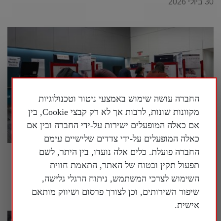
30 ביולי 2026
החברה עושה שימוש באמצעי ניטור וטכנולוגיות
מקוונות שונות, לרבות אך לא רק קבצי Cookie, בין
אם כאלה המופעלים ישירות על-ידי החברה ובין אם
כאלה המופעלים על-ידי צדדים שלישיים עימם
החברה פועלת. כלים אלה נועדו, בין היתר, לשם
בארה"ב נחשף עוד ועוד מידע על המעורבות של
תפעול תקין ובטוח של האתר, התאמת חווית
המשטר הסיני במדינה
השימוש לצרכי המשתמש, ניתוח הרגלי גלישה,
30 ביולי 2026
שיפור השירותים, וכן לצורך פרסום ושיווק מותאם
אישית.