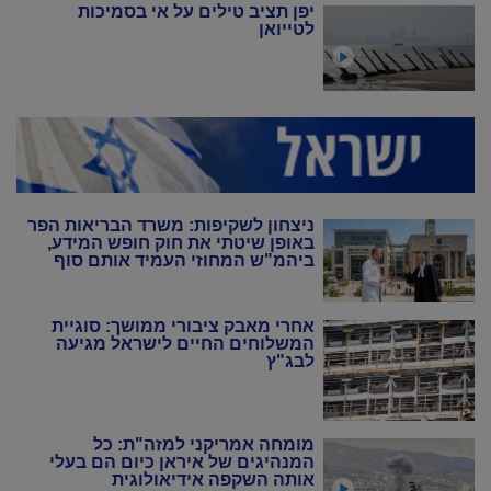
יפן תציב טילים על אי בסמיכות
לטייואן
ניצחון לשקיפות: משרד הבריאות הפר
באופן שיטתי את חוק חופש המידע,
ביהמ"ש המחוזי העמיד אותם סוף
סוף במקום
אחרי מאבק ציבורי ממושך: סוגיית
המשלוחים החיים לישראל מגיעה
לבג"ץ
מומחה אמריקני למזה"ת: כל
המנהיגים של איראן כיום הם בעלי
אותה השקפה אידיאולוגית