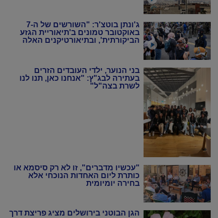
ג'ונתן בוטצ'ר: "השורשים של ה-7
באוקטובר טמונים ב'תיאוריית הגזע
הביקורתית', ובתיאורטיקנים האלה
שניסו להחיות מחדש את המרקסיזם
של שנות ה-20 וה-30"
בני הנוער, ילדי העובדים הזרים
בעתירה לבג"ץ: "אנחנו כאן, תנו לנו
לשרת בצה"ל"
"עכשיו מדברים", זו לא רק סיסמא או
כותרת ליום האחדות הנוכחי אלא
בחירה יומיומית
הגן הבוטני בירושלים מציג פריצת דרך