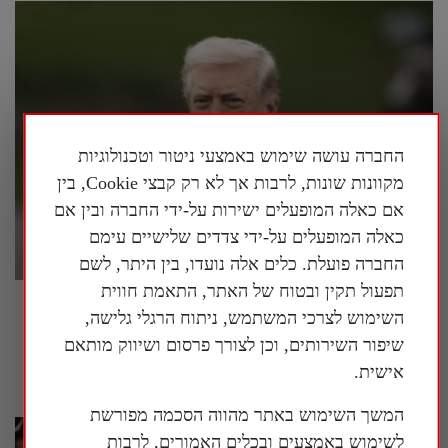
החברה עושה שימוש באמצעי ניטור וטכנולוגיות
מקוונות שונות, לרבות אך לא רק קבצי Cookie, בין
אם כאלה המופעלים ישירות על-ידי החברה ובין אם
כאלה המופעלים על-ידי צדדים שלישיים עימם
החברה פועלת. כלים אלה נועדו, בין היתר, לשם
תפעול תקין ובטוח של האתר, התאמת חווית
פרשן על המלחמה באיראן: "אסור לשכוח
השימוש לצרכי המשתמש, ניתוח הרגלי גלישה,
שמטרתה של איראן היא להשתלט על העולם"
שיפור השירותים, וכן לצורך פרסום ושיווק מותאם
28 ביולי 2026
אישית.
המשך השימוש באתר מהווה הסכמה מפורשת
לשימוש באמצעים ובכלים האמורים, לרבות