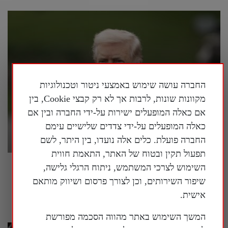
החברה עושה שימוש באמצעי ניטור וטכנולוגיות
מקוונות שונות, לרבות אך לא רק קבצי Cookie, בין
אם כאלה המופעלים ישירות על-ידי החברה ובין אם
כאלה המופעלים על-ידי צדדים שלישיים עימם
החברה פועלת. כלים אלה נועדו, בין היתר, לשם
תפעול תקין ובטוח של האתר, התאמת חווית
פרשן על המלחמה באיראן: "אסור לשכוח
השימוש לצרכי המשתמש, ניתוח הרגלי גלישה,
שמטרתה של איראן היא להשתלט על העולם"
שיפור השירותים, וכן לצורך פרסום ושיווק מותאם
אישית.
28 ביולי 2026
המשך השימוש באתר מהווה הסכמה מפורשת