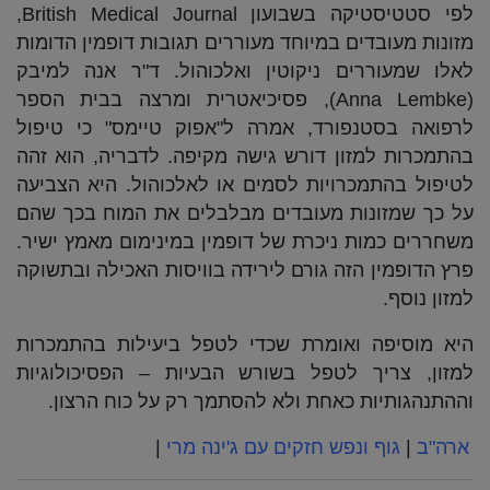
לפי סטטיסטיקה בשבועון British Medical Journal,
מזונות מעובדים במיוחד מעוררים תגובות דופמין הדומות
לאלו שמעוררים ניקוטין ואלכוהול. ד"ר אנה למיבק
(Anna Lembke), פסיכיאטרית ומרצה בבית הספר
לרפואה בסטנפורד, אמרה ל"אפוק טיימס" כי טיפול
בהתמכרות למזון דורש גישה מקיפה. לדבריה, הוא זהה
לטיפול בהתמכרויות לסמים או לאלכוהול. היא הצביעה
על כך שמזונות מעובדים מבלבלים את המוח בכך שהם
משחררים כמות ניכרת של דופמין במינימום מאמץ ישיר.
פרץ הדופמין הזה גורם לירידה בוויסות האכילה ובתשוקה
למזון נוסף.
היא מוסיפה ואומרת שכדי לטפל ביעילות בהתמכרות
למזון, צריך לטפל בשורש הבעיות – הפסיכולוגיות
וההתנהגותיות כאחת ולא להסתמך רק על כוח הרצון.
ארה"ב
|
גוף ונפש חזקים עם ג'ינה מרי
|