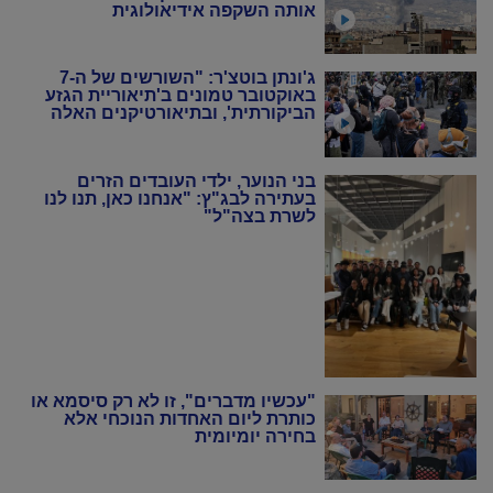
אותה השקפה אידיאולוגית
ג'ונתן בוטצ'ר: "השורשים של ה-7
באוקטובר טמונים ב'תיאוריית הגזע
הביקורתית', ובתיאורטיקנים האלה
שניסו להחיות מחדש את המרקסיזם
של שנות ה-20 וה-30"
בני הנוער, ילדי העובדים הזרים
בעתירה לבג"ץ: "אנחנו כאן, תנו לנו
לשרת בצה"ל"
"עכשיו מדברים", זו לא רק סיסמא או
כותרת ליום האחדות הנוכחי אלא
בחירה יומיומית