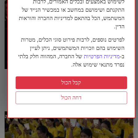
לשימוש באמצעים ובכלים האמורים, לרבות
התקנתם ושימושם במחשב או במכשיר הנייד של
המשתמש, הכל בהתאם למדיניות החברה והוראות
הדין.
לפרטים נוספים, לרבות פירוט סוגי הכלים, מטרות
השימוש בהם וזכויות המשתמשים, ניתן לעיין
ב-
מדיניות הפרטיות
של החברה, המהווה חלק בלתי
נפרד מתנאי שימוש אלה.
טראמפ הורה: להציב שלטי אזהרה סביב מוזיאון
קבל הכול
ההיסטוריה הלאומי של ארה"ב
26 ביולי 2026
דחה הכול