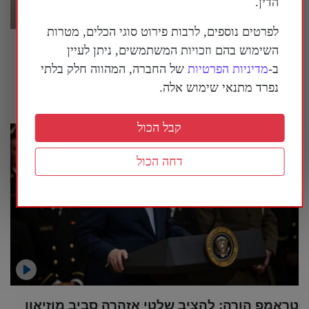
הדין.
לפרטים נוספים, לרבות פירוט סוגי הכלים, מטרות
פרשן על המלחמה באיראן: "אסור לשכוח
השימוש בהם וזכויות המשתמשים, ניתן לעיין
שמטרתה של איראן היא להשתלט על העולם"
ב-
מדיניות הפרטיות
של החברה, המהווה חלק בלתי
נפרד מתנאי שימוש אלה.
28 ביולי 2026
קבל הכול
דחה הכול
טראמפ הורה: להציב שלטי אזהרה סביב מוזיאון