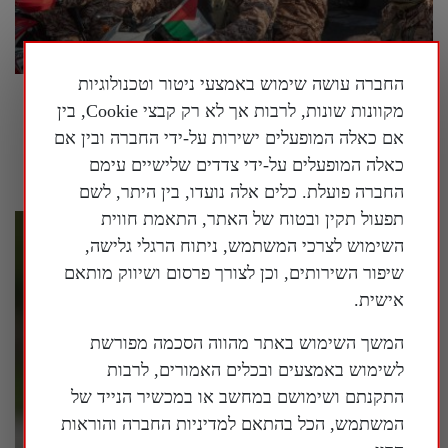
החברה עושה שימוש באמצעי ניטור וטכנולוגיות
המשטר הסיני מנסה לחמש מחדש את איראן |
מקוונות שונות, לרבות אך לא רק קבצי Cookie, בין
פרשנות
אם כאלה המופעלים ישירות על-ידי החברה ובין אם
29 ביולי 2026
כאלה המופעלים על-ידי צדדים שלישיים עימם
החברה פועלת. כלים אלה נועדו, בין היתר, לשם
תפעול תקין ובטוח של האתר, התאמת חווית
השימוש לצרכי המשתמש, ניתוח הרגלי גלישה,
שיפור השירותים, וכן לצורך פרסום ושיווק מותאם
אישית.
המשך השימוש באתר מהווה הסכמה מפורשת
לשימוש באמצעים ובכלים האמורים, לרבות
התקנתם ושימושם במחשב או במכשיר הנייד של
המשתמש, הכל בהתאם למדיניות החברה והוראות