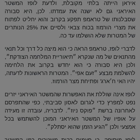
איראן הייתה בלתי מקובלת, ולדעת לופז המשטר
האיראני גם לא ישנה את עמדתו. לכן, היא סבורה
שסבלנותו של טראמפ תפקע בקרוב והוא יחליט לפתוח
את מצרי הורמוז בכוח צבאי ולסיים את 25% הנותרים
של המטרות שלא הושלמו עד כה.
לדברי לופז, טראמפ הראה כי הוא מיצה כל דרך וכל תנאי
מהתנאים של מה שנקרא ״תיאוריית המלחמה הצודקת״,
ולכן היא סבורה כי הוא יחדש בקרוב את הלחימה
להשלמת מבצע ״זעם אפי״. המטרות הראשונות לדעתה,
יהיו האי ח׳ארג' ופתיחת מצר הורמוז.
לופז אינה שוללת את האפשרות שהמשטר האיראני יזרים
נפט למפרץ כדי לגרום לאסון סביבתי, כפי שהתפרסם
לאחרונה ברשת ״פוקס ניוז״. לדבריה, עובדה זו מעידה
על אופיו של המשטר האיראני המוכן להשתמש בכל
אמצעי ולכן ״הגיע הזמן שהוא יסתלק״.