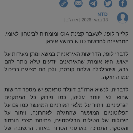
NTD
13 במאי 2026 |
ארה"ב
|
קלייר לופז, לשעבר קצינת CIA ומומחית לביטחון לאומי,
התראיינה לחדשות NTD בנושא איראן.
לדברי לופז, הדרישות האיראניות במשא ומתן מעידות על
ייאוש. היא אומרת שהאיראנים יודעים שלא נותר להם
צבא, ושהכלכלה שלהם קורסת, ולכן הם מציגים כביכול
עמדה חזקה.
לדבריה, לנשיא ארה״ב דונלד טראמפ יש מספר דרישות
שהוא לא יוותר עליהן, כמו פירוק כל המתקנים
הגרעיניים, ויתור על מלאי האורניום המועשר כמו גם על
הפלוטוניום המועשר שהתגלה לאחרונה, ויתור על
היכולות של הטילים הבליסטיים, פתיחת מצרי הורמוז
והפסקת התמיכה בארגוני הטרור באזור. התשובה של