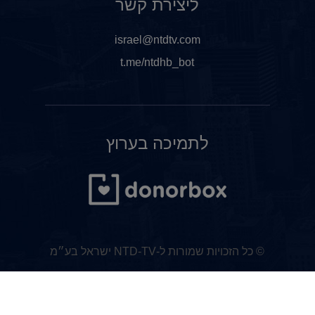
ליצירת קשר
israel@ntdtv.com
t.me/ntdhb_bot
לתמיכה בערוץ
© כל הזכויות שמורות ל-NTD-TV ישראל בע״מ