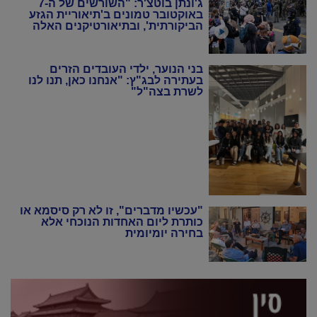
ג'ונתן בוטצ'ר: "השורשים של ה-7
באוקטובר טמונים ב'תיאוריית הגזע
הביקורתית', ובתיאורטיקנים האלה
שניסו להחיות מחדש את המרקסיזם
של שנות ה-20 וה-30"
בני הנוער, ילדי העובדים הזרים
בעתירה לבג"ץ: "אנחנו כאן, תנו לנו
לשרת בצה"ל"
"עכשיו מדברים", זו לא רק סיסמא או
כותרת ליום האחדות הנוכחי אלא
בחירה יומיומית