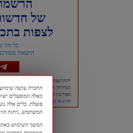
הרשמו 
של חדשות NTD עברית 
לצפות בתכני
כל מה ש
הישארו מעודכני
*ההרשמה לערוץ הטלגרם של חדשות NTD בעברית היא בגדר רשות בלבד, ואינה מהווה תנאי לשימוש
בשירותי האתר או לגישה לתכניו. יחד 
מפורשת ל-
מדיניות הפרטיות
כאלה המופעלים ישיר
ול-
תנאי שימוש
של האתר, והנרשם ייחשב 
פועלת. כלים אלה נוע
המשתמש, ניתוח הרגלי
המשך השימוש באתר 
ושימושם במחשב או ב