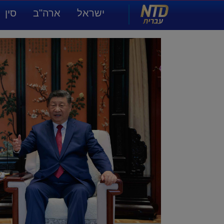
NTD עברית
ישראל
ארה"ב
סין
תרבות ואמנות