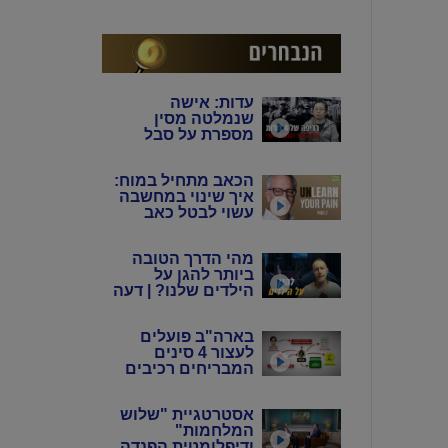
המין האנושי"
עדות: אישה
שנמלטה מסין
מספרת על סבל
מתמשך של 4 דורות
מידי המשטר
הכאב מתחיל במוח:
הקומוניסטי הסיני
איך שינוי במחשבה
עשוי לבטל כאב
כרוני? | ד"ר הווארד
שובינר
מהי הדרך הטובה
ביותר להגן על
הילדים שלנו? | דעה
בארה"ב פועלים
לעצור 4 סינים
המבריחים רכיבים
אלקטרוניים
לתעשיית הנשק
אסטרטגיית "שלוש
באיראן
המלחמות"
ודיפלומטית הפנדה