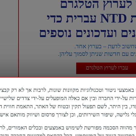
לערוץ הטלגרם
כדי
ם ועדכונים נוספים
חשוב לדעת – בערוץ אחד.
ם עם חדשות שניתן לסמוך עליהן.
עברו לערוץ הטלגרם
עם זאת, מובהר כי עצם ההרשמה לערוץ תיחשב כהסכמה
ות על-ידי החברה ובין אם כאלה המופעלים על-ידי צדדים שלישי
כמי שעיין בהם והסכים להם במלואם.
דו, בין היתר, לשם תפעול תקין ובטוח של האתר, התאמת חווית 
 גלישה, שיפור השירותים, וכן לצורך פרסום ושיווק מותאם אישי
מהווה הסכמה מפורשת לשימוש באמצעים ובכלים האמורים, לר
מכשיר הנייד של המשתמש, הכל בהתאם למדיניות החברה והוראו