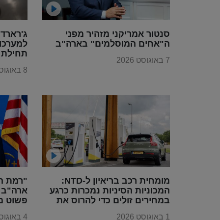
סנטור אמריקני מזהיר מפני
ג'רארד 
ה"אחים המוסלמים" בארה"ב
למערכו
תחילת שנו
7 באוגוסט 2026
8 באוגוסט 2026
מומחית רכב בריאיון ל-NTD:
"רמת ה
המכוניות הסיניות נמכרות כרגע
ארה"ב ו
במחירים זולים כדי להרוס את
פשוט מ
תעשיית הרכב בכל העולם,
באמת ה
1 באוגוסט 2026
4 באוגוסט 2026
בדומה למה שקרה עם מוצרי
היקפה"