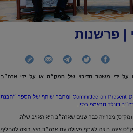
| פרשנות
ר המאה ה-21 תוגדר או על ידי משטר הדיכוי של המק״ס או על ידי ארה״ב
בראדלי ת׳אייר, מייסד ארגון Committee on Present Danger: China ומחבר שותף של הספר ״הבנת
רה״ב דונלד טראמפ בסין.
(מק"ס) מכריזה כבר שנים שארה״ב היא האויב שלה.
מק״ס אינה רוצה לשתף פעולה עם ארה״ב היא רוצה להחליף