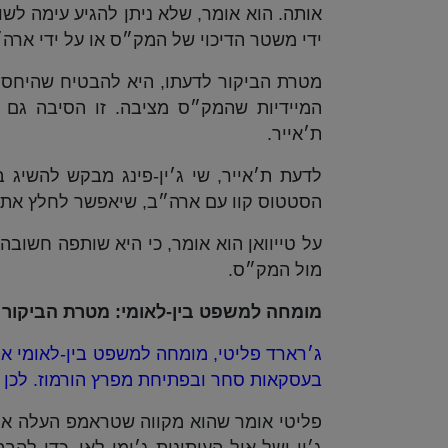
ידי משטר הדיכוי של המק״ס או על ידי ארה
מטרת הביקור לדעתו, היא להבטיח שהיחסים
המיידיות שהמק״ס מציבה. זו הסיבה גם 
ת׳אייר.
לדעת ת׳אייר, שי ג׳ין-פינג מבקש להשיג
הסטטוס קוו עם ארה״ב, שיאפשר לחלץ את 
על טייוואן הוא אומר, כי היא שותפה חשוב
מול המק״ס.
מומחה למשפט בין-לאומי: מטרת הביקור 
בעסקאות סחר ובפתיחת מפרץ הורמוז. לכן 
פליטי אומר שהוא מקווה שטראמפ העלה את 
ג׳ין ושל איל העיתונות ג׳ימי לאי, כדי לה