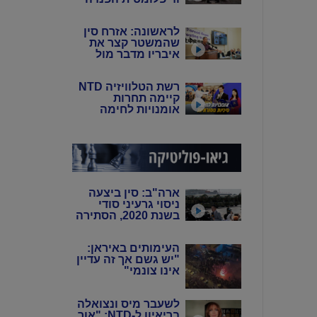
של סין: פיירו טוצי
לראשונה: אזרח סין
שהמשטר קצר את
איבריו מדבר מול
המצלמות
רשת הטלוויזיה NTD
קיימה תחרות
אומנויות לחימה
סיניות מסורתיות
ארה"ב: סין ביצעה
ניסוי גרעיני סודי
בשנת 2020, הסתירה
את המידע מהעולם
באמצעות שיבוש
העימותים באיראן:
מערכות הניטור
"יש גשם אך זה עדיין
אינו צונמי"
לשעבר מיס ונצואלה
בריאיון ל-NTD: "אור