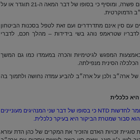
אותה. הוא אומר, שלא ניתן להגיע עימה לשום פשרה, ומוסיף כי בסופו של דבר המאה ה-21 תוגדר או על
״ב הדמוקרטית.
 עם סין אינם מתדרדרים ועם זאת לטפל בסכנות הביטחון
לדבריו שטראמפ נוהג בשי בידידות – מהלך חכם, לדברי
 באמצעות המפגש לגיטימיות והכרה במעמדו כמו גם המשך
הכלכלה הסינית מנפילתה.
ה של ארה״ב ולכן על ארה״ב להביע עמדה נחושה ולתמוך בה
היא כלכלית
ג׳רארד פליטי, מומחה למשפט בין-לאומי אומר לחדשות NTD כי בסופו של דבר שני המנהיגים מעוניינים
הוא סבור שמטרת הביקור היא בעיקר כלכלית
.
סוגיית זכויות האדם והזכיר את המקרים של כהן הדת עזרא
בהיר לשי ג׳ין-פינג, שאם סין רוצה לעשות עסקים עם ארה״ב