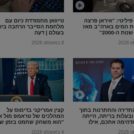
פיליטי: "איראן פרצה
טייוואן מתמודדת כיום עם
ת המים בארה"ב מאז
מלחמת הסייבר הרחבה ביו
ת ה-2000"
בעולם | דעה
8 באוגוסט 2026
חדירה והחתרנות בתוך
קצין אמריקני בדימוס על
בעלות בריתה, הייתה
המהלכים של טראמפ מול אי
דהימה אתכם, אילו
"הוא משחק שחמט בזמן שכ
ייתם מבינים את
משחקים דמקה"
4 באוגוסט 2026