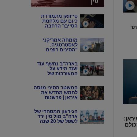
טייוואן מתמודדת
כיום עם מלחמת
הסייבר הרחבה
תר
ביותר בעולם | דעה
מומחה אמריקני
לאסטרטגיה:
"הסינים רוצים
שנבזבז את
התחמושת שלנו"
בארה"ב נחשף עוד
ועוד מידע על
המעורבות של
המשטר הסיני
במדינה
המשטר הסיני מנסה
לחמש מחדש את
איראן | פרשנות
הגירעון המסחרי של
ארה"ב מול סין ירד
ראן:
לשפל של 20 שנה
ולם