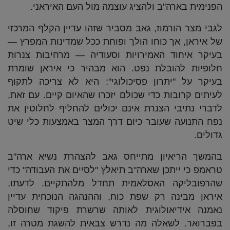
הפנימית בארה"ב ולהציג עוצמה מול העם האיראני.
לגבי מצר הורמוז, גאב מסביר שזהו עדיין הקלף המרכזי
של איראן, אך כוחו הולך ופוחת ככל שמדינות המפרץ —
בעיקר איחוד האמירויות וסעודיה — מרחיבות צנרות
חלופיות להובלת נפט. הוא מבהיר כי איראן שומרת
בעיקר על "יתרון פסיכולוגי": היא לא צריכה לתקוף
לעיתים קרובות כדי שכולם יזכרו שהאיום קיים. עם זאת,
לדברי נתיבי הצנרת אינם יכולים להחליף לחלוטין את
נפח התנועה שעובר כיום דרך המצר באמצעות כלי שיט
גדולים.
בהמשך הריאיון מתייחס גאב להצהרת נשיא ארה"ב
טראמפ כי ייתכן שארה"ב תיאלץ "לסיים את העבודה" כדי
שהרפובליקה האסלאמית תחדל מלהתקיים. לדעתו,
איראן מבינה רק שפת כוח, וההנהגה הנוכחית עדיין
נאמנה אידיאולוגית לאותה שרשרת פיקוד שחוסלה
בפברואר. לשאלה מה נדרש צבאית להשגת מטרה זו,