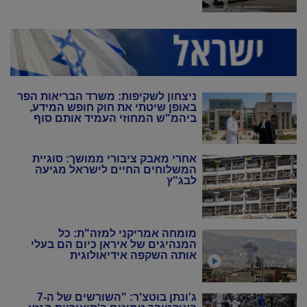
ניצחון לשקיפות: משרד הבריאות הפר
באופן שיטתי את חוק חופש המידע,
ביהמ"ש המחוזי העמיד אותם סוף
סוף במקום
אחרי מאבק ציבורי ממושך: סוגיית
המשלוחים החיים לישראל מגיעה
לבג"ץ
מומחה אמריקני למזה"ת: כל
המנהיגים של איראן כיום הם בעלי
אותה השקפה אידיאולוגית
ג'ונתן בוטצ'ר: "השורשים של ה-7