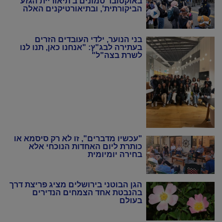
באוקטובר טמונים ב'תיאוריית הגזע
הביקורתית', ובתיאורטיקנים האלה
שניסו להחיות מחדש את המרקסיזם
של שנות ה-20 וה-30"
בני הנוער, ילדי העובדים הזרים
בעתירה לבג"ץ: "אנחנו כאן, תנו לנו
לשרת בצה"ל"
"עכשיו מדברים", זו לא רק סיסמא או
כותרת ליום האחדות הנוכחי אלא
בחירה יומיומית
הגן הבוטני בירושלים מציג פריצת דרך
בהנבטת אחד הצמחים הנדירים
בעולם