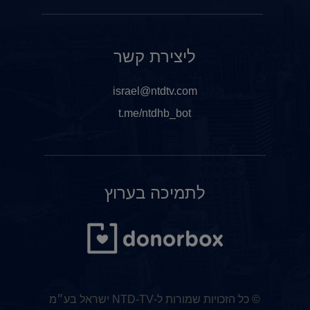
ליצירת קשר
israel@ntdtv.com
t.me/ntdhb_bot
לתמיכה בערוץ
© כל הזכויות שמורות ל-NTD-TV ישראל בע״מ