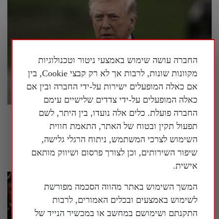
החברה עושה שימוש באמצעי ניטור וטכנולוגיות
מקוונות שונות, לרבות אך לא רק קבצי Cookie, בין
אם כאלה המופעלים ישירות על-ידי החברה ובין אם
כאלה המופעלים על-ידי צדדים שלישיים עימם
החברה פועלת. כלים אלה נועדו, בין היתר, לשם
פרשן על המלחמה באיראן: "אסור לשכוח
תפעול תקין ובטוח של האתר, התאמת חווית
שמטרתה של איראן היא להשתלט על העולם"
השימוש לצרכי המשתמש, ניתוח הרגלי גלישה,
28 ביולי 2026
שיפור השירותים, וכן לצורך פרסום ושיווק מותאם
אישית.
המשך השימוש באתר מהווה הסכמה מפורשת
לשימוש באמצעים ובכלים האמורים, לרבות
התקנתם ושימושם במחשב או במכשיר הנייד של