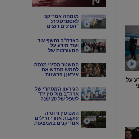
מומחה אמריקני
לאסטרטגיה:
"הסינים רוצים
שנבזבז את
התחמושת שלנו"
בארה"ב נחשף עוד
ועוד מידע על
המעורבות של
המשטר הסיני
במדינה
המשטר הסיני מנסה
לחמש מחדש את
איראן | פרשנות
ע על
י
הגירעון המסחרי של
ארה"ב מול סין ירד
לשפל של 20 שנה
האם סין ורוסיה
עוקבות אחרי חיילים
אמריקנים באמצעות
אפליקציות?