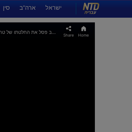
NTD עברית
ישראל
ארה"ב
סין
תרבות ואמנות