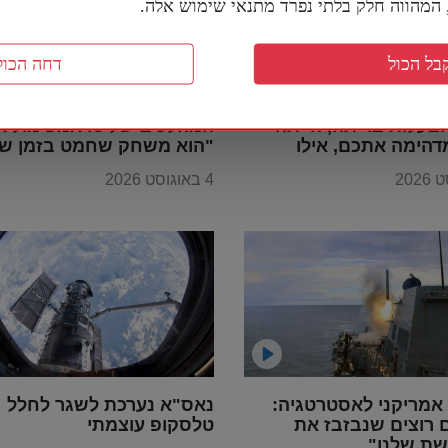
מהווה חלק בלתי נפרד מתנאי שימוש אלה.
בל הכול
דחה הכול
חדירה והחתרנות בתוך
קצין אמריקני בדימוס על
בעלות בריתה, הייתה
המהלכים של טראמפ מול אי
דהימה אתכם, אילו
"הוא משחק שחמט בזמן שכ
ייתם מבינים את
משחקים דמקה"
4 באוגוסט 2026
אמריקני לאסטרטגיה:
נאס"א נערכת לשגר לחלל
 רוצים שנבזבז את
טלסקופ עוצמתי
ת שלנו"