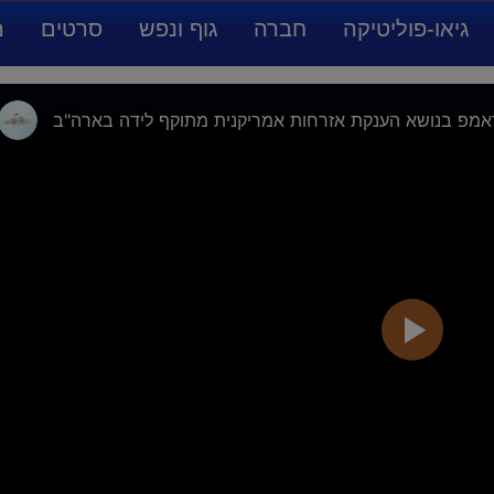
גיאו-פוליטיקה
חברה
גוף ונפש
סרטים
מ