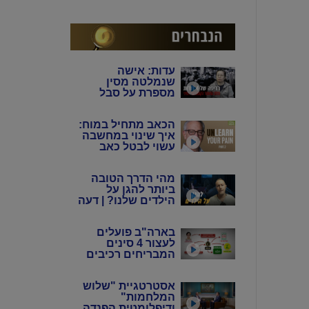
המין האנושי"
עדות: אישה
שנמלטה מסין
מספרת על סבל
מתמשך של 4 דורות
מידי המשטר
הכאב מתחיל במוח:
הקומוניסטי הסיני
איך שינוי במחשבה
עשוי לבטל כאב
כרוני? | ד"ר הווארד
שובינר
מהי הדרך הטובה
ביותר להגן על
הילדים שלנו? | דעה
בארה"ב פועלים
לעצור 4 סינים
המבריחים רכיבים
אלקטרוניים
לתעשיית הנשק
אסטרטגיית "שלוש
באיראן
המלחמות"
ודיפלומטית הפנדה