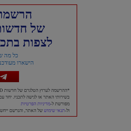
הרשמו 
של חדשות NTD עברית 
לצפות בתכני
כל מה ש
הישארו מעודכני
*ההרשמה לערוץ הטלגרם של חדשות NTD בעברית היא בגדר רשות בלבד, ואינה מהווה תנאי לשימוש
בשירותי האתר או לגישה לתכניו. יחד 
מפורשת ל-
מדיניות הפרטיות
ול-
תנאי שימוש
של האתר, והנרשם ייחשב 