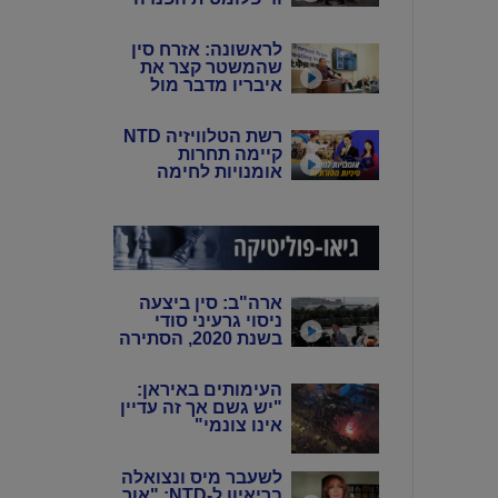
של סין: פיירו טוצי
לראשונה: אזרח סין
שהמשטר קצר את
איבריו מדבר מול
המצלמות
רשת הטלוויזיה NTD
קיימה תחרות
אומנויות לחימה
סיניות מסורתיות
ארה"ב: סין ביצעה
ניסוי גרעיני סודי
בשנת 2020, הסתירה
את המידע מהעולם
באמצעות שיבוש
העימותים באיראן:
מערכות הניטור
"יש גשם אך זה עדיין
אינו צונמי"
לשעבר מיס ונצואלה
בריאיון ל-NTD: "אור