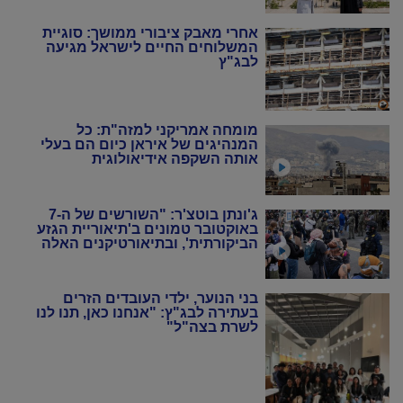
אחרי מאבק ציבורי ממושך: סוגיית
המשלוחים החיים לישראל מגיעה
לבג"ץ
מומחה אמריקני למזה"ת: כל
המנהיגים של איראן כיום הם בעלי
אותה השקפה אידיאולוגית
ג'ונתן בוטצ'ר: "השורשים של ה-7
באוקטובר טמונים ב'תיאוריית הגזע
הביקורתית', ובתיאורטיקנים האלה
שניסו להחיות מחדש את המרקסיזם
של שנות ה-20 וה-30"
בני הנוער, ילדי העובדים הזרים
בעתירה לבג"ץ: "אנחנו כאן, תנו לנו
לשרת בצה"ל"