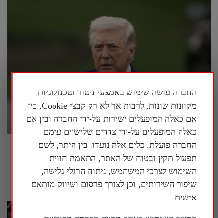
החברה עושה שימוש באמצעי ניטור וטכנולוגיות
מקוונות שונות, לרבות אך לא רק קבצי Cookie, בין
אם כאלה המופעלים ישירות על-ידי החברה ובין אם
כאלה המופעלים על-ידי צדדים שלישיים עימם
החברה פועלת. כלים אלה נועדו, בין היתר, לשם
פרשן על המלחמה באיראן: "אסור לשכוח
תפעול תקין ובטוח של האתר, התאמת חווית
שמטרתה של איראן היא להשתלט על העולם"
השימוש לצרכי המשתמש, ניתוח הרגלי גלישה,
28 ביולי 2026
שיפור השירותים, וכן לצורך פרסום ושיווק מותאם
אישית.