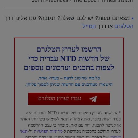
תמונה: John Fredricks / The Epoch Times
•
מצאתם טעות? יש לכם שאלה? תגובה? פנו אלינו דרך
הטלגרם
או דרך
המייל
הרשמו לערוץ הטלגרם
של חדשות NTD עברית כדי
לצפות בתכנים ועדכונים נוספים
כל מה שחשוב לדעת – בערוץ אחד.
הישארו מעודכנים עם חדשות שניתן לסמוך עליהן.
עברו לערוץ הטלגרם
*ההרשמה לערוץ הטלגרם של חדשות NTD בעברית היא
בגדר רשות בלבד, ואינה מהווה תנאי לשימוש בשירותי האתר
או לגישה לתכניו. יחד עם זאת, מובהר כי עצם ההרשמה
לערוץ תיחשב כהסכמה מפורשת ל-
מדיניות הפרטיות
ול-
תנאי
שימוש
של האתר, והנרשם ייחשב כמי שעיין בהם והסכים