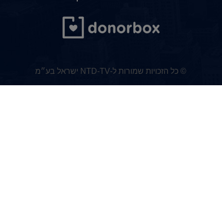
© כל הזכויות שמורות ל-NTD-TV ישראל בע״מ