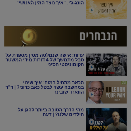
הונג-ג'י: "איך נוצר המין האנושי"
עדות: אישה שנמלטה מסין מספרת על
סבל מתמשך של 4 דורות מידי המשטר
הקומוניסטי הסיני
הכאב מתחיל במוח: איך שינוי
במחשבה עשוי לבטל כאב כרוני? | ד"ר
הווארד שובינר
מהי הדרך הטובה ביותר להגן על
הילדים שלנו? | דעה