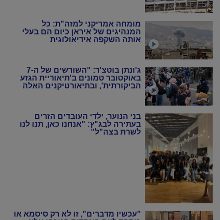
מומחה אמריקני למזה"ת: כל
המנהיגים של איראן כיום הם בעלי
אותה השקפה אידיאולוגית
ג'ונתן בוטצ'ר: "השורשים של ה-7
באוקטובר טמונים ב'תיאוריית הגזע
הביקורתית', ובתיאורטיקנים האלה
שניסו להחיות מחדש את המרקסיזם
של שנות ה-20 וה-30"
בני הנוער, ילדי העובדים הזרים
בעתירה לבג"ץ: "אנחנו כאן, תנו לנו
לשרת בצה"ל"
"עכשיו מדברים", זו לא רק סיסמא או