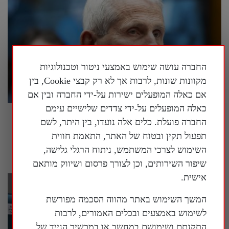
החברה עושה שימוש באמצעי ניטור וטכנולוגיות
מקוונות שונות, לרבות אך לא רק קבצי Cookie, בין
אם כאלה המופעלים ישירות על-ידי החברה ובין אם
כאלה המופעלים על-ידי צדדים שלישיים עימם
ישיבה סוערת בסנאט האמריקני בנושא הטיפול
החברה פועלת. כלים אלה נועדו, בין היתר, לשם
בקורונה, ד"ר פאוצ'י טען לזכות השתיקה
תפעול תקין ובטוח של האתר, התאמת חווית
30 ביולי 2026
השימוש לצרכי המשתמש, ניתוח הרגלי גלישה,
שיפור השירותים, וכן לצורך פרסום ושיווק מותאם
אישית.
המשך השימוש באתר מהווה הסכמה מפורשת
לשימוש באמצעים ובכלים האמורים, לרבות
התקנתם ושימושם במחשב או במכשיר הנייד של