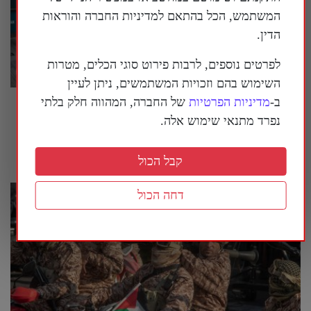
המשתמש, הכל בהתאם למדיניות החברה והוראות
הדין.
לפרטים נוספים, לרבות פירוט סוגי הכלים, מטרות
השימוש בהם וזכויות המשתמשים, ניתן לעיין
ב-
מדיניות הפרטיות
של החברה, המהווה חלק בלתי
בארה"ב נחשף עוד ועוד מידע על המעורבות של
נפרד מתנאי שימוש אלה.
המשטר הסיני במדינה
30 ביולי 2026
קבל הכול
דחה הכול