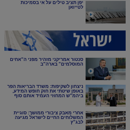
יפן תציב טילים על אי בסמיכות
לטייואן
סנטור אמריקני מזהיר מפני ה"אחים
המוסלמים" בארה"ב
ניצחון לשקיפות: משרד הבריאות הפר
באופן שיטתי את חוק חופש המידע,
ביהמ"ש המחוזי העמיד אותם סוף
סוף במקום
אחרי מאבק ציבורי ממושך: סוגיית
המשלוחים החיים לישראל מגיעה
לבג"ץ