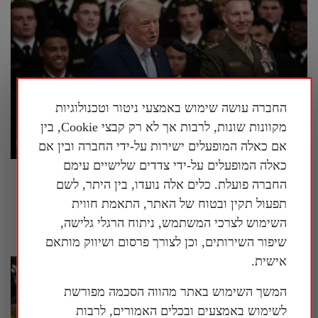
החברה עושה שימוש באמצעי ניטור וטכנולוגיות
מקוונות שונות, לרבות אך לא רק קבצי Cookie, בין
אם כאלה המופעלים ישירות על-ידי החברה ובין אם
כאלה המופעלים על-ידי צדדים שלישיים עימם
טראמפ הורה: להציב שלטי אזהרה סביב מוזיאון
החברה פועלת. כלים אלה נועדו, בין היתר, לשם
ההיסטוריה הלאומי של ארה"ב
תפעול תקין ובטוח של האתר, התאמת חווית
26 ביולי 2026
השימוש לצרכי המשתמש, ניתוח הרגלי גלישה,
שיפור השירותים, וכן לצורך פרסום ושיווק מותאם
אישית.
המשך השימוש באתר מהווה הסכמה מפורשת
לשימוש באמצעים ובכלים האמורים, לרבות