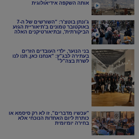
אותה השקפה אידיאולוגית
ג'ונתן בוטצ'ר: "השורשים של ה-7
באוקטובר טמונים ב'תיאוריית הגזע
הביקורתית', ובתיאורטיקנים האלה
שניסו להחיות מחדש את המרקסיזם
של שנות ה-20 וה-30"
בני הנוער, ילדי העובדים הזרים
בעתירה לבג"ץ: "אנחנו כאן, תנו לנו
לשרת בצה"ל"
"עכשיו מדברים", זו לא רק סיסמא או
כותרת ליום האחדות הנוכחי אלא
בחירה יומיומית