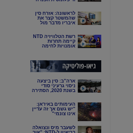
של סין: פיירו טוצי
לראשונה: אזרח סין
שהמשטר קצר את
איבריו מדבר מול
המצלמות
רשת הטלוויזיה NTD
קיימה תחרות
אומנויות לחימה
סיניות מסורתיות
ארה"ב: סין ביצעה
ניסוי גרעיני סודי
בשנת 2020, הסתירה
את המידע מהעולם
באמצעות שיבוש
העימותים באיראן:
מערכות הניטור
"יש גשם אך זה עדיין
אינו צונמי"
לשעבר מיס ונצואלה
בריאיון ל-NTD: "אור