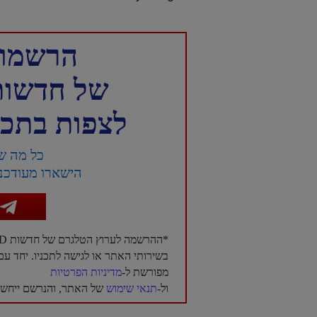
הרשמו 
של חדשות NTD עברית 
לצפות בתכני
כל מה ש
הישארו מעודכני
*ההרשמה לערוץ הטלגרם של חדשות NTD בעברית היא בגדר רשות בלבד, ואינה מהווה תנאי לשימוש
בשירותי האתר או לגישה לתכניו. יחד 
מפורשת ל-
מדיניות הפרטיות
ול-
תנאי שימוש
של האתר, והנרשם ייחשב 