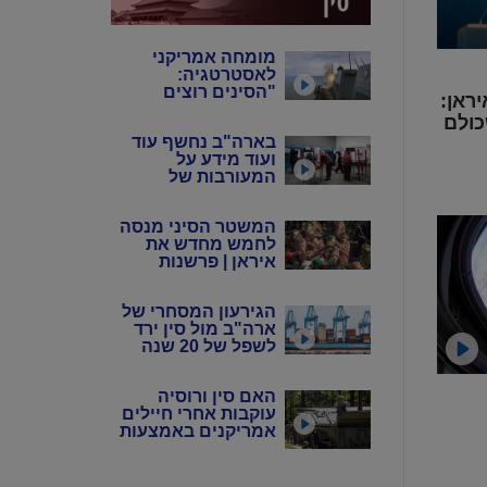
מומחה אמריקני
לאסטרטגיה:
"הסינים רוצים
ראן:
שנבזבז את
ולם
התחמושת שלנו"
בארה"ב נחשף עוד
ועוד מידע על
המעורבות של
המשטר הסיני
במדינה
המשטר הסיני מנסה
לחמש מחדש את
איראן | פרשנות
הגירעון המסחרי של
ארה"ב מול סין ירד
לשפל של 20 שנה
האם סין ורוסיה
עוקבות אחרי חיילים
אמריקנים באמצעות
אפליקציות?