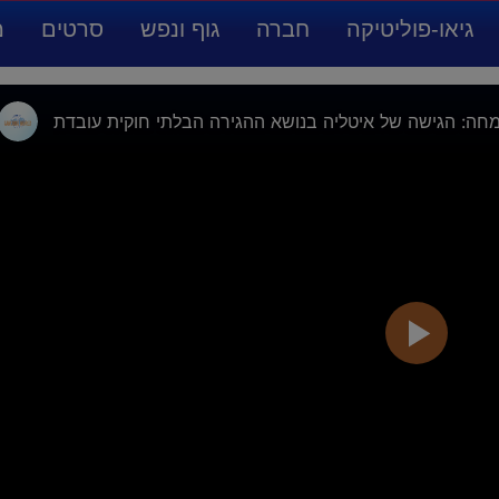
גיאו-פוליטיקה
חברה
גוף ונפש
סרטים
מ