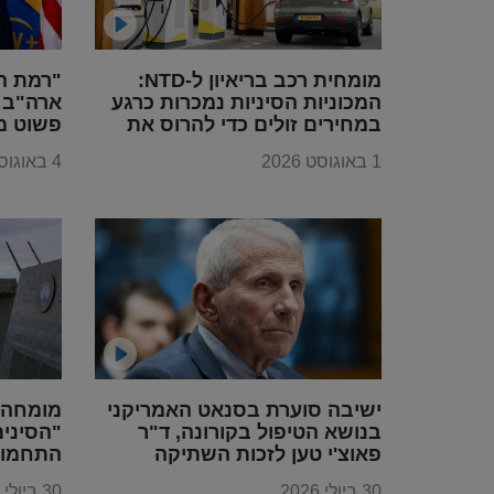
מומחית רכב בריאיון ל-NTD:
"רמת ה
המכוניות הסיניות נמכרות כרגע
ארה"ב ו
במחירים זולים כדי להרוס את
פשוט מ
תעשיית הרכב בכל העולם,
באמת ה
1 באוגוסט 2026
4 באוגוסט 2026
בדומה למה שקרה עם מוצרי
היקפה"
החשמל
ישיבה סוערת בסנאט האמריקני
מומחה 
בנושא הטיפול בקורונה, ד"ר
"הסינים
פאוצ'י טען לזכות השתיקה
התחמוש
30 ביולי 2026
30 ביולי 2026