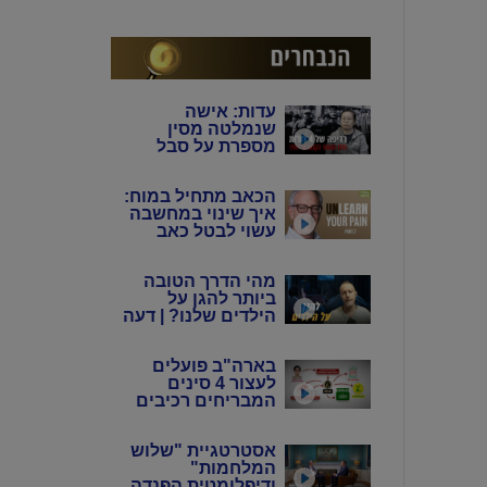
המין האנושי"
עדות: אישה
שנמלטה מסין
מספרת על סבל
מתמשך של 4 דורות
מידי המשטר
הכאב מתחיל במוח:
הקומוניסטי הסיני
איך שינוי במחשבה
עשוי לבטל כאב
כרוני? | ד"ר הווארד
שובינר
מהי הדרך הטובה
ביותר להגן על
הילדים שלנו? | דעה
בארה"ב פועלים
לעצור 4 סינים
המבריחים רכיבים
אלקטרוניים
לתעשיית הנשק
אסטרטגיית "שלוש
באיראן
המלחמות"
ודיפלומטית הפנדה