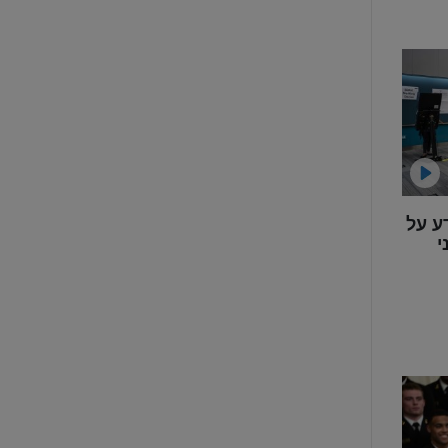
ע על
י