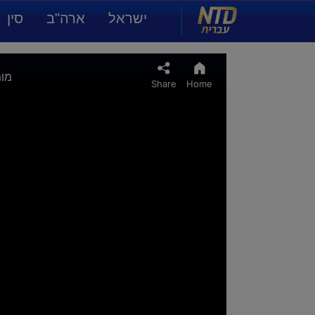
NTD עברית
ישראל
ארה"ב
סין
תרבות ואמנות