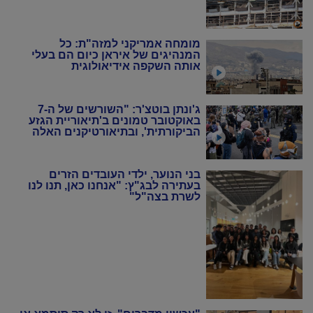
מומחה אמריקני למזה"ת: כל
המנהיגים של איראן כיום הם בעלי
אותה השקפה אידיאולוגית
ג'ונתן בוטצ'ר: "השורשים של ה-7
באוקטובר טמונים ב'תיאוריית הגזע
הביקורתית', ובתיאורטיקנים האלה
שניסו להחיות מחדש את המרקסיזם
של שנות ה-20 וה-30"
בני הנוער, ילדי העובדים הזרים
בעתירה לבג"ץ: "אנחנו כאן, תנו לנו
לשרת בצה"ל"