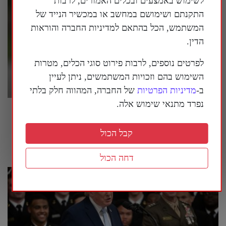
לשימוש באמצעים ובכלים האמורים, לרבות
התקנתם ושימושם במחשב או במכשיר הנייד של
המשתמש, הכל בהתאם למדיניות החברה והוראות
הדין.
לפרטים נוספים, לרבות פירוט סוגי הכלים, מטרות
השימוש בהם וזכויות המשתמשים, ניתן לעיין
ב-
מדיניות הפרטיות
של החברה, המהווה חלק בלתי
נפרד מתנאי שימוש אלה.
פרשן על המלחמה באיראן: "אסור לשכוח
שמטרתה של איראן היא להשתלט על העולם"
קבל הכול
28 ביולי 2026
דחה הכול